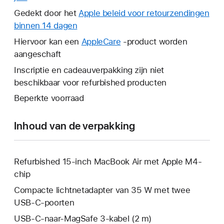
wordt
Gedekt door het
Apple beleid voor retourzendingen
er
binnen 14 dagen
Hierdoor
een
wordt
Hiervoor kan een
AppleCare
Hierdoor
-product worden
nieuw
er
aangeschaft
wordt
venster
een
er
Inscriptie en cadeauverpakking zijn niet
geopend.
nieuw
een
beschikbaar voor refurbished producten
venster
nieuw
Beperkte voorraad
geopend.
venster
geopend.
Inhoud van de verpakking
Refurbished 15-inch MacBook Air met Apple M4-
chip
Compacte lichtnetadapter van 35 W met twee
USB‑C-poorten
USB‑C-naar-MagSafe 3-kabel (2 m)