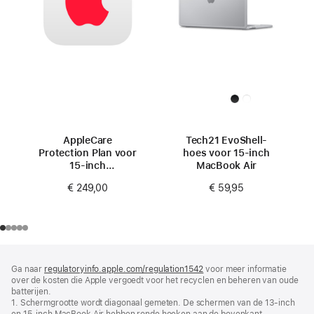
AppleCare
Tech21 EvoShell-
Protection Plan voor
hoes voor 15‑inch
15‑inch
MacBook Air
MacBook Air (M4)
€ 249,00
€ 59,95
Voettekst
voetnoten
Ga naar
regulatoryinfo.apple.com/regulation1542
(wordt
voor meer informatie
over de kosten die Apple vergoedt voor het recyclen en beheren van oude
in
batterijen.
nieuw
1. Schermgrootte wordt diagonaal gemeten. De schermen van de 13‑inch
venster
en 15‑inch MacBook Air hebben ronde hoeken aan de bovenkant.
geopend)