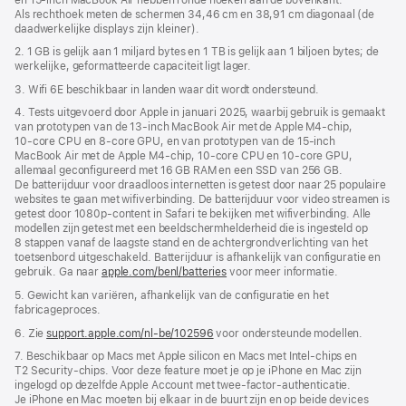
Als rechthoek meten de schermen 34,46 cm en 38,91 cm diagonaal (de
daadwerkelijke displays zijn kleiner).
2. 1 GB is gelijk aan 1 miljard bytes en 1 TB is gelijk aan 1 biljoen bytes; de
werkelijke, geformatteerde capaciteit ligt lager.
3. Wifi 6E beschikbaar in landen waar dit wordt ondersteund.
4. Tests uitgevoerd door Apple in januari 2025, waarbij gebruik is gemaakt
van prototypen van de 13‑inch MacBook Air met de Apple M4‑chip,
10‑core CPU en 8‑core GPU, en van prototypen van de 15‑inch
MacBook Air met de Apple M4‑chip, 10‑core CPU en 10‑core GPU,
allemaal geconfigureerd met 16 GB RAM en een SSD van 256 GB.
De batterijduur voor draadloos internetten is getest door naar 25 populaire
websites te gaan met wifiverbinding. De batterijduur voor video streamen is
getest door 1080p-content in Safari te bekijken met wifiverbinding. Alle
modellen zijn getest met een beeldscherm­helderheid die is ingesteld op
8 stappen vanaf de laagste stand en de achtergrond­verlichting van het
toetsenbord uitgeschakeld. Batterijduur is afhankelijk van configuratie en
gebruik. Ga naar
apple.com/benl/batteries
voor meer informatie.
5. Gewicht kan variëren, afhankelijk van de configuratie en het
fabricageproces.
6. Zie
support.apple.com/nl-be/102596
voor ondersteunde modellen.
7. Beschikbaar op Macs met Apple silicon en Macs met Intel-chips en
T2 Security-chips. Voor deze feature moet je op je iPhone en Mac zijn
ingelogd op dezelfde Apple Account met twee-factor-authenticatie.
Je iPhone en Mac moeten bij elkaar in de buurt zijn en op beide devices