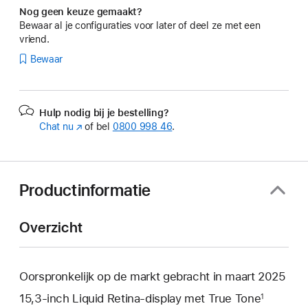
Nog geen keuze gemaakt?
Bewaar al je configuraties voor later of deel ze met een
vriend.
Bewaar
Hulp nodig bij je bestelling?
Chat nu
(Wordt
of bel
0800 998 46
.
in
nieuw
venster
geopend)
Productinformatie
Overzicht
Oorspronkelijk op de markt gebracht in maart 2025
15,3‑inch Liquid Retina‑display met True Tone
1