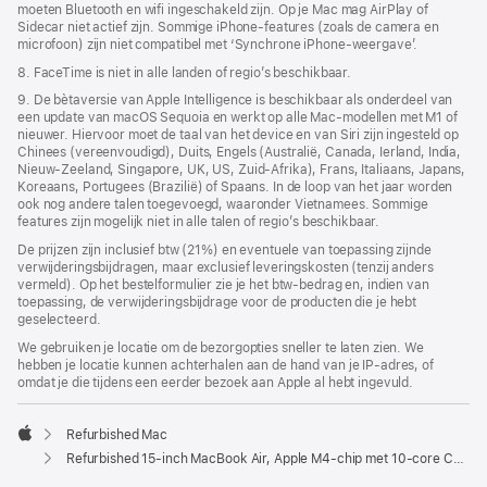
moeten Bluetooth en wifi ingeschakeld zijn. Op je Mac mag AirPlay of
Sidecar niet actief zijn. Sommige iPhone-features (zoals de camera en
microfoon) zijn niet compatibel met ‘Synchrone iPhone-weergave’.
8. FaceTime is niet in alle landen of regio’s beschikbaar.
9. De bètaversie van Apple Intelligence is beschikbaar als onderdeel van
een update van macOS Sequoia en werkt op alle Mac-modellen met M1 of
nieuwer. Hiervoor moet de taal van het device en van Siri zijn ingesteld op
Chinees (vereenvoudigd), Duits, Engels (Australië, Canada, Ierland, India,
Nieuw-Zeeland, Singapore, UK, US, Zuid-Afrika), Frans, Italiaans, Japans,
Koreaans, Portugees (Brazilië) of Spaans. In de loop van het jaar worden
ook nog andere talen toegevoegd, waaronder Vietnamees. Sommige
features zijn mogelijk niet in alle talen of regio’s beschikbaar.
De prijzen zijn inclusief btw (21%) en eventuele van toepassing zijnde
verwijderingsbijdragen, maar exclusief leveringskosten (tenzij anders
vermeld). Op het bestelformulier zie je het btw-bedrag en, indien van
toepassing, de verwijderingsbijdrage voor de producten die je hebt
geselecteerd.
We gebruiken je locatie om de bezorgopties sneller te laten zien. We
hebben je locatie kunnen achterhalen aan de hand van je IP-adres, of
omdat je die tijdens een eerder bezoek aan Apple al hebt ingevuld.
Refurbished Mac
Apple
Refurbished 15-inch MacBook Air, Apple M4-chip met 10‑core CPU en 10‑core GPU, middernacht