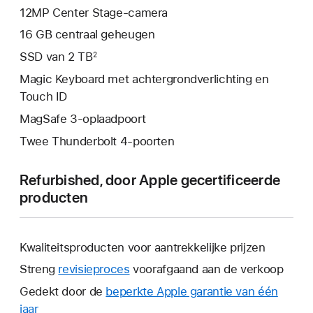
12MP Center Stage-camera
16 GB centraal geheugen
SSD van 2 TB
2
Magic Keyboard met achtergrondverlichting en
Touch ID
MagSafe 3-oplaadpoort
Twee Thunderbolt 4-poorten
Refurbished, door Apple gecertificeerde
producten
Kwaliteitsproducten voor aantrekkelijke prijzen
Streng
revisieproces
voorafgaand aan de verkoop
Gedekt door de
beperkte Apple garantie van één
jaar
Hierdoor