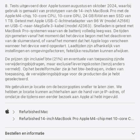
8. Tests uitgevoerd door Apple tussen augustus en oktober 2024, waarbij
gebruik is gemaakt van prototypen van de 14‑inch MacBook Pro met de
Apple M4-chip, 10‑core CPU, 10‑core GPU, 24 GB RAM en een SSD van
1 TB. Getest met Apple USB‑C-lichtnetadapter van 96 W (model A2166)
en USB‑C-naar-MagSafe 3-kabel (model A2363). Snelladen is getest met
MacBook Pro-systemen waarvan de batterij volledig leeg was. De tijden
zijn gemeten vanaf het moment dat het device begon met het deactiveren
van de sluimerstand, of vanaf het moment dat het Apple logo verscheen
wanneer het device werd opgestart. Laadtijden zijn afhankelijk van
instellingen en omgevings­­factoren; feitelijke resultaten kunnen afwijken.
De prijzen zijn inclusief btw (21%) en eventuele van toepassing zijnde
verwijderingsbijdragen, maar exclusief leveringskosten (tenzij anders
vermeld). Op het bestelformulier zie je het btw-bedrag en, indien van
toepassing, de verwijderingsbijdrage voor de producten die je hebt
geselecteerd.
We gebruiken je locatie om de bezorgopties sneller te laten zien. We
hebben je locatie kunnen achterhalen aan de hand van je IP-adres, of
omdat je die tijdens een eerder bezoek aan Apple al hebt ingevuld.
Refurbished Mac
Apple
Refurbished 14‑inch MacBook Pro Apple M4-chip met 10‑core CPU en 10‑core GPU - Zilver
Bestellen en informatie