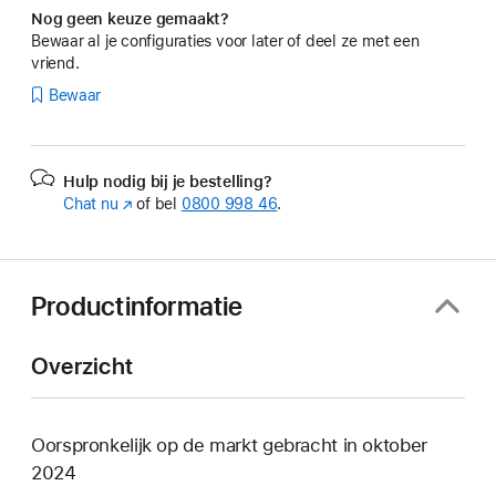
Nog geen keuze gemaakt?
Bewaar al je configuraties voor later of deel ze met een
vriend.
Bewaar
Hulp nodig bij je bestelling?
Chat nu
(Wordt
of bel
0800 998 46
.
in
nieuw
venster
geopend)
Productinformatie
Overzicht
Oorspronkelijk op de markt gebracht in oktober
2024