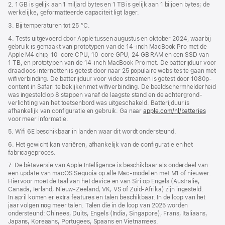
2. 1 GB is gelijk aan 1 miljard bytes en 1 TB is gelijk aan 1 biljoen bytes; de
werkelijke, geformatteerde capaciteit ligt lager.
3. Bij temperaturen tot 25 °C.
4. Tests uitgevoerd door Apple tussen augustus en oktober 2024, waarbij
gebruik is gemaakt van prototypen van de 14‑inch MacBook Pro met de
Apple M4 chip, 10‑core CPU, 10‑core GPU, 24 GB RAM en een SSD van
1 TB, en prototypen van de 14‑inch MacBook Pro met. De batterijduur voor
draadloos internetten is getest door naar 25 populaire websites te gaan met
wifiverbinding. De batterijduur voor video streamen is getest door 1080p-
content in Safari te bekijken met wifiverbinding. De beeldscherm­helderheid
was ingesteld op 8 stappen vanaf de laagste stand en de achtergrond­
verlichting van het toetsenbord was uitgeschakeld. Batterijduur is
afhankelijk van configuratie en gebruik. Ga naar
apple.com/nl/batteries
voor meer informatie.
5. Wifi 6E beschikbaar in landen waar dit wordt ondersteund.
6. Het gewicht kan variëren, afhankelijk van de configuratie en het
fabricageproces.
7. De bètaversie van Apple Intelligence is beschikbaar als onderdeel van
een update van macOS Sequoia op alle Mac-modellen met M1 of nieuwer.
Hiervoor moet de taal van het device en van Siri op Engels (Australië,
Canada, Ierland, Nieuw-Zeeland, VK, VS of Zuid-Afrika) zijn ingesteld.
In april komen er extra features en talen beschikbaar. In de loop van het
jaar volgen nog meer talen. Talen die in de loop van 2025 worden
ondersteund: Chinees, Duits, Engels (India, Singapore), Frans, Italiaans,
Japans, Koreaans, Portugees, Spaans en Vietnamees.