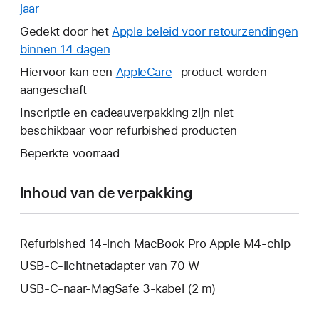
jaar
Hierdoor
wordt
Gedekt door het
Apple beleid voor retourzendingen
er
binnen 14 dagen
Hierdoor
een
wordt
Hiervoor kan een
AppleCare
Hierdoor
-product worden
nieuw
er
aangeschaft
wordt
venster
een
er
Inscriptie en cadeauverpakking zijn niet
geopend.
nieuw
een
beschikbaar voor refurbished producten
venster
nieuw
Beperkte voorraad
geopend.
venster
geopend.
Inhoud van de verpakking
Refurbished 14-inch MacBook Pro Apple M4-chip
USB‑C-lichtnetadapter van 70 W
USB‑C-naar-MagSafe 3-kabel (2 m)