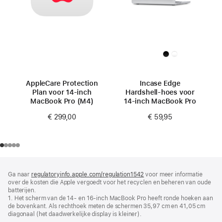
AppleCare Protection
Incase Edge
Plan voor 14‑inch
Hardshell-hoes voor
MacBook Pro (M4)
14-inch MacBook Pro
€ 299,00
€ 59,95
Voettekst
voetnoten
Ga naar
regulatoryinfo.apple.com/regulation1542
(wordt
voor meer informatie
over de kosten die Apple vergoedt voor het recyclen en beheren van oude
in
batterijen.
nieuw
1. Het scherm van de 14‑ en 16-inch MacBook Pro heeft ronde hoeken aan
venster
de bovenkant. Als rechthoek meten de schermen 35,97 cm en 41,05 cm
geopend)
diagonaal (het daadwerkelijke display is kleiner).