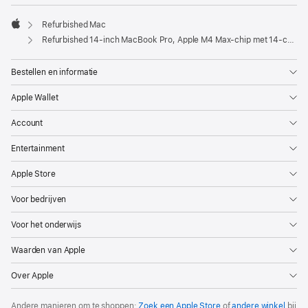
Refurbished Mac
Apple
Refurbished 14‑inch MacBook Pro, Apple M4 Max-chip met 14‑core CPU en 32‑core GPU, display met nanotextuur - Spacezwart
Bestellen en informatie
Apple Wallet
Account
Entertainment
Apple Store
Voor bedrijven
Voor het onderwijs
Waarden van Apple
Over Apple
Andere manieren om te shoppen:
Zoek een Apple Store
of
andere winkel
bij