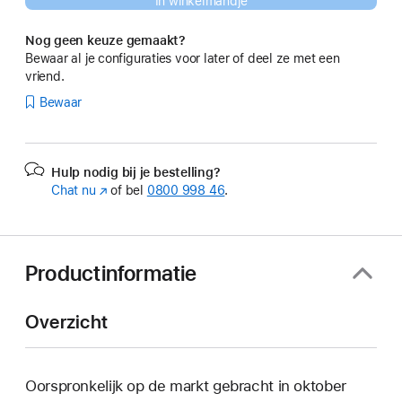
In winkelmandje
Nog geen keuze gemaakt?
Bewaar al je configuraties voor later of deel ze met een
vriend.
Bewaar
Hulp nodig bij je bestelling?
Chat nu
(Wordt
of bel
0800 998 46
.
in
nieuw
venster
geopend)
Productinformatie
Overzicht
Oorspronkelijk op de markt gebracht in oktober