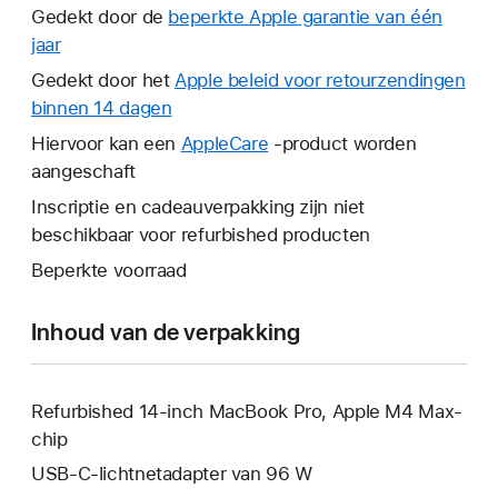
Gedekt door de
beperkte Apple garantie van één
jaar
Hierdoor
wordt
Gedekt door het
Apple beleid voor retourzendingen
er
binnen 14 dagen
Hierdoor
een
wordt
Hiervoor kan een
AppleCare
Hierdoor
-product worden
nieuw
er
aangeschaft
wordt
venster
een
er
Inscriptie en cadeauverpakking zijn niet
geopend.
nieuw
een
beschikbaar voor refurbished producten
venster
nieuw
Beperkte voorraad
geopend.
venster
geopend.
Inhoud van de verpakking
Refurbished 14‑inch MacBook Pro, Apple M4 Max-
chip
USB‑C-lichtnetadapter van 96 W