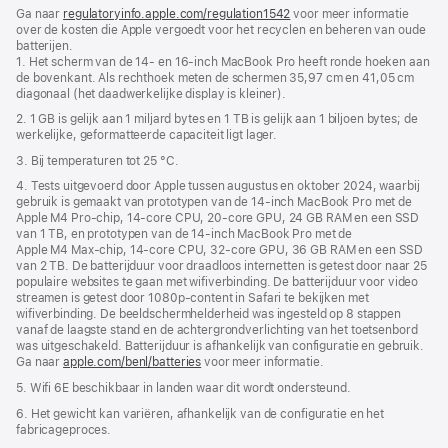
Voettekst
voetnoten
Ga naar
regulatoryinfo.apple.com/regulation1542
(wordt
voor meer informatie
over de kosten die Apple vergoedt voor het recyclen en beheren van oude
in
batterijen.
nieuw
1. Het scherm van de 14‑ en 16-inch MacBook Pro heeft ronde hoeken aan
venster
de bovenkant. Als rechthoek meten de schermen 35,97 cm en 41,05 cm
geopend)
diagonaal (het daadwerkelijke display is kleiner).
2. 1 GB is gelijk aan 1 miljard bytes en 1 TB is gelijk aan 1 biljoen bytes; de
werkelijke, geformatteerde capaciteit ligt lager.
3. Bij temperaturen tot 25 °C.
4. Tests uitgevoerd door Apple tussen augustus en oktober 2024, waarbij
gebruik is gemaakt van prototypen van de 14‑inch MacBook Pro met de
Apple M4 Pro-chip, 14‑core CPU, 20‑core GPU, 24 GB RAM en een SSD
van 1 TB, en prototypen van de 14‑inch MacBook Pro met de
Apple M4 Max-chip, 14‑core CPU, 32‑core GPU, 36 GB RAM en een SSD
van 2 TB. De batterijduur voor draadloos internetten is getest door naar 25
populaire websites te gaan met wifiverbinding. De batterijduur voor video
streamen is getest door 1080p-content in Safari te bekijken met
wifiverbinding. De beeldscherm­helderheid was ingesteld op 8 stappen
vanaf de laagste stand en de achtergrond­verlichting van het toetsenbord
was uitgeschakeld. Batterijduur is afhankelijk van configuratie en gebruik.
Ga naar
apple.com/benl/batteries
voor meer informatie.
5. Wifi 6E beschikbaar in landen waar dit wordt ondersteund.
6. Het gewicht kan variëren, afhankelijk van de configuratie en het
fabricageproces.