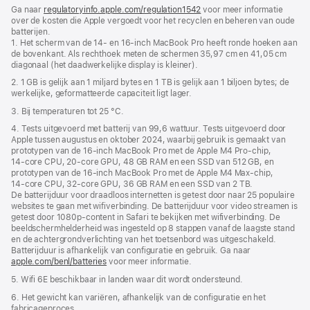
Voettekst
voetnoten
Ga naar
regulatoryinfo.apple.com/regulation1542
(wordt
voor meer informatie
over de kosten die Apple vergoedt voor het recyclen en beheren van oude
in
batterijen.
nieuw
1. Het scherm van de 14‑ en 16-inch MacBook Pro heeft ronde hoeken aan
venster
de bovenkant. Als rechthoek meten de schermen 35,97 cm en 41,05 cm
geopend)
diagonaal (het daadwerkelijke display is kleiner).
2. 1 GB is gelijk aan 1 miljard bytes en 1 TB is gelijk aan 1 biljoen bytes; de
werkelijke, geformatteerde capaciteit ligt lager.
3. Bij temperaturen tot 25 °C.
4. Tests uitgevoerd met batterij van 99,6 wattuur. Tests uitgevoerd door
Apple tussen augustus en oktober 2024, waarbij gebruik is gemaakt van
prototypen van de 16‑inch MacBook Pro met de Apple M4 Pro-chip,
14‑core CPU, 20‑core GPU, 48 GB RAM en een SSD van 512 GB, en
prototypen van de 16‑inch MacBook Pro met de Apple M4 Max-chip,
14‑core CPU, 32‑core GPU, 36 GB RAM en een SSD van 2 TB.
De batterijduur voor draadloos internetten is getest door naar 25 populaire
websites te gaan met wifiverbinding. De batterijduur voor video streamen is
getest door 1080p-content in Safari te bekijken met wifiverbinding. De
beeldscherm­helderheid was ingesteld op 8 stappen vanaf de laagste stand
en de achtergrond­verlichting van het toetsenbord was uitgeschakeld.
Batterijduur is afhankelijk van configuratie en gebruik. Ga naar
apple.com/benl/batteries
voor meer informatie.
5. Wifi 6E beschikbaar in landen waar dit wordt ondersteund.
6. Het gewicht kan variëren, afhankelijk van de configuratie en het
fabricageproces.