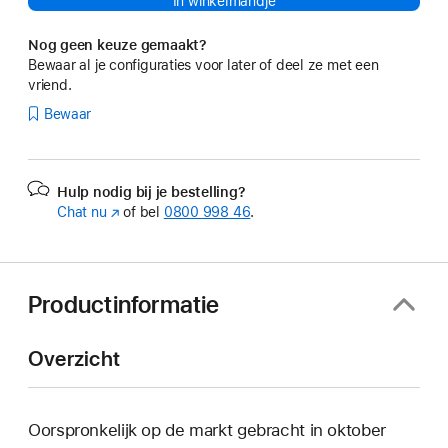
In winkelmandje
Nog geen keuze gemaakt?
Bewaar al je configuraties voor later of deel ze met een
vriend.
Bewaar
Hulp nodig bij je bestelling?
Chat nu
(Wordt
of bel
0800 998 46
.
in
nieuw
venster
geopend)
Productinformatie
Overzicht
Oorspronkelijk op de markt gebracht in oktober