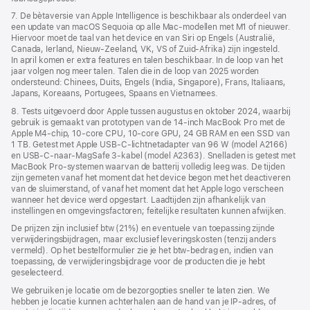
7. De bètaversie van Apple Intelligence is beschikbaar als onderdeel van
een update van macOS Sequoia op alle Mac-modellen met M1 of nieuwer.
Hiervoor moet de taal van het device en van Siri op Engels (Australië,
Canada, Ierland, Nieuw-Zeeland, VK, VS of Zuid-Afrika) zijn ingesteld.
In april komen er extra features en talen beschikbaar. In de loop van het
jaar volgen nog meer talen. Talen die in de loop van 2025 worden
ondersteund: Chinees, Duits, Engels (India, Singapore), Frans, Italiaans,
Japans, Koreaans, Portugees, Spaans en Vietnamees.
8. Tests uitgevoerd door Apple tussen augustus en oktober 2024, waarbij
gebruik is gemaakt van prototypen van de 14‑inch MacBook Pro met de
Apple M4-chip, 10‑core CPU, 10‑core GPU, 24 GB RAM en een SSD van
1 TB. Getest met Apple USB‑C-lichtnetadapter van 96 W (model A2166)
en USB‑C-naar-MagSafe 3-kabel (model A2363). Snelladen is getest met
MacBook Pro-systemen waarvan de batterij volledig leeg was. De tijden
zijn gemeten vanaf het moment dat het device begon met het deactiveren
van de sluimerstand, of vanaf het moment dat het Apple logo verscheen
wanneer het device werd opgestart. Laadtijden zijn afhankelijk van
instellingen en omgevings­­factoren; feitelijke resultaten kunnen afwijken.
De prijzen zijn inclusief btw (21%) en eventuele van toepassing zijnde
verwijderingsbijdragen, maar exclusief leveringskosten (tenzij anders
vermeld). Op het bestelformulier zie je het btw-bedrag en, indien van
toepassing, de verwijderingsbijdrage voor de producten die je hebt
geselecteerd.
We gebruiken je locatie om de bezorgopties sneller te laten zien. We
hebben je locatie kunnen achterhalen aan de hand van je IP-adres, of