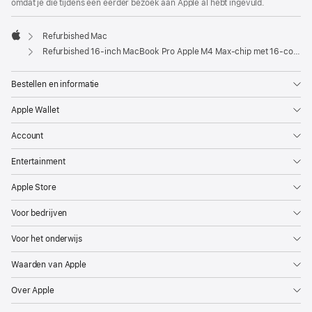
omdat je die tijdens een eerder bezoek aan Apple al hebt ingevuld.
Refurbished Mac
Apple
Refurbished 16‑inch MacBook Pro Apple M4 Max-chip met 16‑core CPU en 40‑core GPU, display met nanotextuur - Zilver
Bestellen en informatie
Apple Wallet
Account
Entertainment
Apple Store
Voor bedrijven
Voor het onderwijs
Waarden van Apple
Over Apple