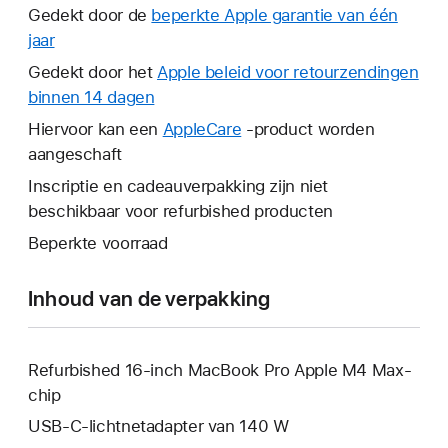
Gedekt door de
beperkte Apple garantie van één
jaar
Hierdoor
wordt
Gedekt door het
Apple beleid voor retourzendingen
er
binnen 14 dagen
Hierdoor
een
wordt
Hiervoor kan een
AppleCare
Hierdoor
-product worden
nieuw
er
aangeschaft
wordt
venster
een
er
Inscriptie en cadeauverpakking zijn niet
geopend.
nieuw
een
beschikbaar voor refurbished producten
venster
nieuw
Beperkte voorraad
geopend.
venster
geopend.
Inhoud van de verpakking
Refurbished 16‑inch MacBook Pro Apple M4 Max-
chip
USB‑C-lichtnetadapter van 140 W