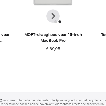
Vorige
Volgende
 voor
MOFT-draaghoes voor 16-inch
Te
MacBook Pro
€ 69,95
42
(wordt
voor meer informatie over de kosten die Apple vergoedt voor het recyclen en b
ro heeft ronde hoeken aan de bovenkant. Als rechthoek meten de schermen 35,9
in