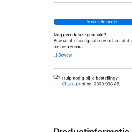
In winkelmandje
Nog geen keuze gemaakt?
Bewaar al je configuraties voor later of de
met een vriend.
Bewaar
Hulp nodig bij je bestelling?
Chat nu
(Wordt
of bel
0800 998 46.
in
nieuw
venster
geopend)
Productinformatie