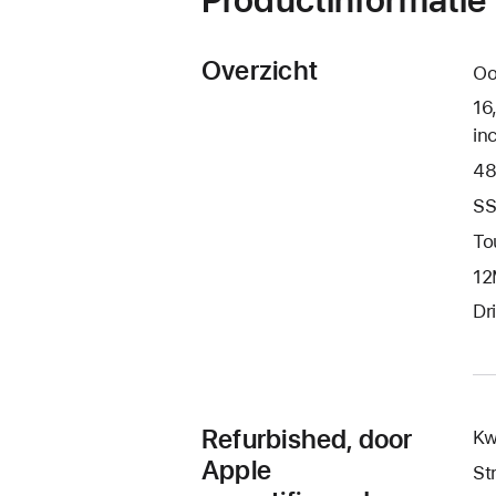
Overzicht
Oo
16
in
48
SS
To
12
Dr
Refurbished, door
Kw
Apple
St