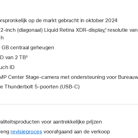
rspronkelijk op de markt gebracht in oktober 2024
,2‑inch (diagonaal) Liquid Retina XDR-display,¹ resolutie va
ch
 GB centraal geheugen
D van 2 TB²
uch ID
MP Center Stage-camera met ondersteuning voor Bureau
ie Thunderbolt 5-poorten (USB‑C)
aliteitsproducten voor aantrekkelijke prijzen
reng
revisieproces
voorafgaand aan de verkoop