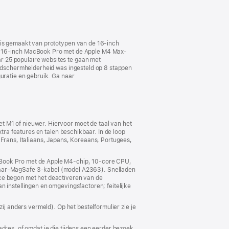
k is gemaakt van prototypen van de 16‑inch
 16‑inch MacBook Pro met de Apple M4 Max-
r 25 populaire websites te gaan met
eldscherm­helderheid was ingesteld op 8 stappen
guratie en gebruik. Ga naar
t M1 of nieuwer. Hiervoor moet de taal van het
xtra features en talen beschikbaar. In de loop
 Frans, Italiaans, Japans, Koreaans, Portugees,
acBook Pro met de Apple M4-chip, 10‑core CPU,
aar-MagSafe 3-kabel (model A2363). Snelladen
ice begon met het deactiveren van de
instellingen en omgevings­­factoren; feitelijke
ij anders vermeld). Op het bestelformulier zie je
adres, of omdat je die tijdens een eerder bezoek