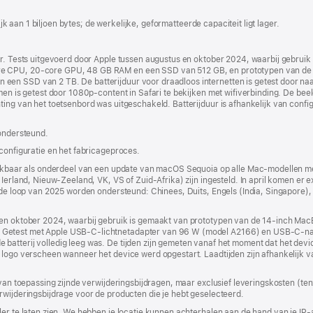
nieuw
venster
lijk aan 1 biljoen bytes; de werkelijke, geformatteerde capaciteit ligt lager.
geopend)
ur. Tests uitgevoerd door Apple tussen augustus en oktober 2024, waarbij gebrui
re CPU, 20‑core GPU, 48 GB RAM en een SSD van 512 GB, en prototypen van de
en SSD van 2 TB. De batterijduur voor draadloos internetten is getest door naa
amen is getest door 1080p-content in Safari te bekijken met wifiverbinding. De be
ting van het toetsenbord was uitgeschakeld. Batterijduur is afhankelijk van confi
 ondersteund.
 configuratie en het fabricageproces.
chikbaar als onderdeel van een update van macOS Sequoia op alle Mac-modellen me
Ierland, Nieuw-Zeeland, VK, VS of Zuid-Afrika) zijn ingesteld. In april komen er e
n de loop van 2025 worden ondersteund: Chinees, Duits, Engels (India, Singapore),
s en oktober 2024, waarbij gebruik is gemaakt van prototypen van de 14‑inch M
 Getest met Apple USB‑C-lichtnetadapter van 96 W (model A2166) en USB‑C-n
batterij volledig leeg was. De tijden zijn gemeten vanaf het moment dat het dev
logo verscheen wanneer het device werd opgestart. Laadtijden zijn afhankelijk van 
 van toepassing zijnde verwijderingsbijdragen, maar exclusief leveringskosten (tenz
rwijderingsbijdrage voor de producten die je hebt geselecteerd.
er te laten zien. We hebben je locatie kunnen achterhalen aan de hand van je IP-