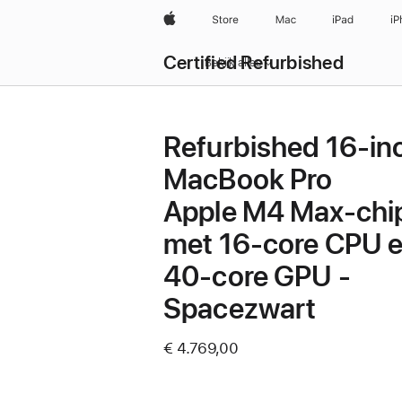
Apple
Store
Mac
iPad
iP
Certified Refurbished
Bekijk alles
Refurbished 16‑in
MacBook Pro
Apple M4 Max-chi
met 16‑core CPU 
40‑core GPU -
Spacezwart
€ 4.769,00