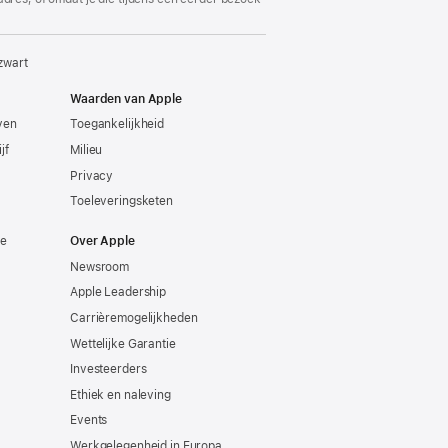
zwart
Waarden van Apple
even
Toegankelijkheid
jf
Milieu
Privacy
Toeleveringsketen
ie
Over Apple
Newsroom
Apple Leadership
Carrièremogelijkheden
Wettelijke Garantie
Investeerders
Ethiek en naleving
Events
Werkgelegenheid in Europa