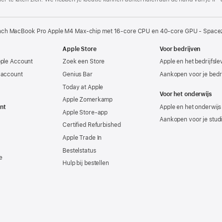
inch MacBook Pro Apple M4 Max-chip met 16‑core CPU en 40‑core GPU - Space
Apple Store
Voor bedrijven
pple Account
Zoek een Store
Apple en het bedrijfsl
-account
Genius Bar
Aankopen voor je bedri
Today at Apple
Voor het onderwijs
Apple Zomerkamp
nt
Apple en het onderwijs
Apple Store-app
Aankopen voor je stud
Certified Refurbished
Apple Trade In
Bestelstatus
e
Hulp bij bestellen