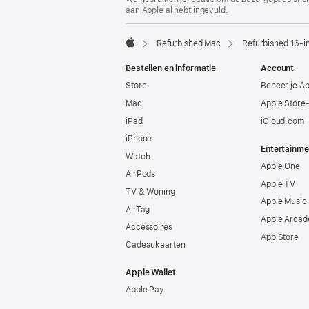
aan Apple al hebt ingevuld.
Refurbished Mac
Refurbished 16‑
Apple
Bestellen en informatie
Account
Store
Beheer je A
Mac
Apple Store
iPad
iCloud.com
iPhone
Entertainme
Watch
Apple One
AirPods
Apple TV
TV & Woning
Apple Music
AirTag
Apple Arcad
Accessoires
App Store
Cadeaukaarten
Apple Wallet
Apple Pay