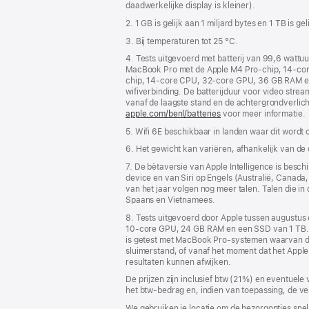
daadwerkelijke display is kleiner).
2. 1 GB is gelijk aan 1 miljard bytes en 1 TB is ge
3. Bij temperaturen tot 25 °C.
4. Tests uitgevoerd met batterij van 99,6 wattu
MacBook Pro met de Apple M4 Pro-chip, 14‑co
chip, 14‑core CPU, 32‑core GPU, 36 GB RAM en e
wifiverbinding. De batterijduur voor video stre
vanaf de laagste stand en de achtergrond­verlich
apple.com/benl/batteries
voor meer informatie.
5. Wifi 6E beschikbaar in landen waar dit wordt
6. Het gewicht kan variëren, afhankelijk van de
7. De bètaversie van Apple Intelligence is bes
device en van Siri op Engels (Australië, Canada, 
van het jaar volgen nog meer talen. Talen die i
Spaans en Vietnamees.
8. Tests uitgevoerd door Apple tussen augustu
10‑core GPU, 24 GB RAM en een SSD van 1 TB.
is getest met MacBook Pro-systemen waarvan de 
sluimerstand, of vanaf het moment dat het Apple 
resultaten kunnen afwijken.
De prijzen zijn inclusief btw (21%) en eventuele
het btw-bedrag en, indien van toepassing, de ve
We gebruiken je locatie om de bezorgopties snell