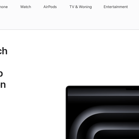
hone
Watch
AirPods
TV & Woning
Entertainment
ch
p
en