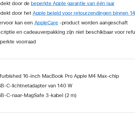
dekt door de
beperkte Apple garantie van één jaar
Hierdoor
wordt
dekt door het
Apple beleid voor retourzendingen binnen 1
er
ervoor kan een
AppleCare
Hierdoor
-product worden aangeschaft
een
wordt
scriptie en cadeauverpakking zijn niet beschikbaar voor re
nieuw
er
venster
perkte voorraad
een
geopend
nieuw
venster
geopend.
furbished 16‑inch MacBook Pro Apple M4 Max-chip
B‑C-lichtnetadapter van 140 W
B‑C-naar-MagSafe 3-kabel (2 m)