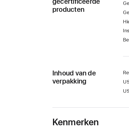
gecertificeerde
Ge
producten
Ge
Hi
In
Be
Inhoud van de
Re
verpakking
US
US
Kenmerken