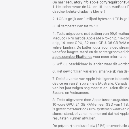
Ga naar
regulatoryinfo.apple.com/regulation15
1. Het scherm van de 14‑ en 16-inch MacBook P
daadwerkelijke display is kleiner).
2. 1 GB is gelijk aan 1 miljard bytes en 1 TB is ge
3. Bij temperaturen tot 25 °C.
4. Tests uitgevoerd met batterij van 99,6 wattu
MacBook Pro met de Apple M4 Pro-chip, 14‑co
chip, 14‑core CPU, 32‑core GPU, 36 GB RAM en e
wifiverbinding. De batterijduur voor video stre
vanaf de laagste stand en de achtergrond­verlich
apple.com/benl/batteries
voor meer informatie.
5. Wifi 6E beschikbaar in landen waar dit wordt
6. Het gewicht kan variëren, afhankelijk van de
7. De bètaversie van Apple Intelligence is bes
device en van Siri op Engels (Australië, Canada, 
van het jaar volgen nog meer talen. Talen die i
Spaans en Vietnamees.
8. Tests uitgevoerd door Apple tussen augustu
10‑core GPU, 24 GB RAM en een SSD van 1 TB.
is getest met MacBook Pro-systemen waarvan de 
sluimerstand, of vanaf het moment dat het Apple 
resultaten kunnen afwijken.
De prijzen zijn inclusief btw (21%) en eventuele