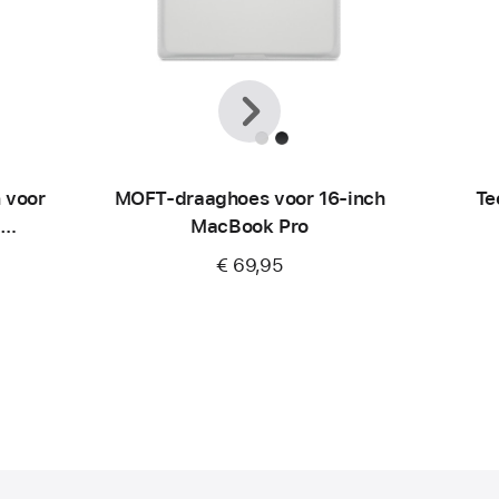
Vorige
Volgende
 voor
MOFT-draaghoes voor 16-inch
Te
MacBook Pro
€ 69,95