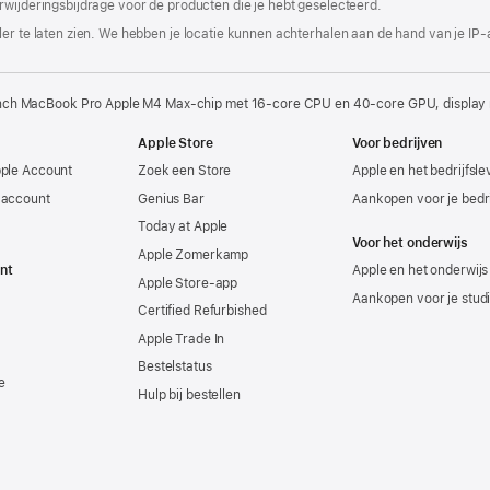
rwijderingsbijdrage voor de producten die je hebt geselecteerd.
er te laten zien. We hebben je locatie kunnen achterhalen aan de hand van je IP-
nch MacBook Pro Apple M4 Max-chip met 16‑core CPU en 40‑core GPU, display 
Apple Store
Voor bedrijven
pple Account
Zoek een Store
Apple en het bedrijfsl
-account
Genius Bar
Aankopen voor je bedri
Today at Apple
Voor het onderwijs
Apple Zomerkamp
nt
Apple en het onderwijs
Apple Store-app
Aankopen voor je stud
Certified Refurbished
Apple Trade In
Bestelstatus
e
Hulp bij bestellen