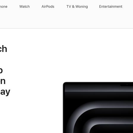
hone
Watch
AirPods
TV & Woning
Entertainment
ch
p
en
lay