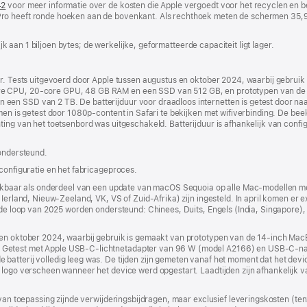
42
(wordt
voor meer informatie over de kosten die Apple vergoedt voor het recyclen en b
ro heeft ronde hoeken aan de bovenkant. Als rechthoek meten de schermen 35,9
in
nieuw
venster
lijk aan 1 biljoen bytes; de werkelijke, geformatteerde capaciteit ligt lager.
geopend)
ur. Tests uitgevoerd door Apple tussen augustus en oktober 2024, waarbij gebrui
re CPU, 20‑core GPU, 48 GB RAM en een SSD van 512 GB, en prototypen van de
en SSD van 2 TB. De batterijduur voor draadloos internetten is getest door naa
amen is getest door 1080p-content in Safari te bekijken met wifiverbinding. De be
ting van het toetsenbord was uitgeschakeld. Batterijduur is afhankelijk van confi
 ondersteund.
 configuratie en het fabricageproces.
chikbaar als onderdeel van een update van macOS Sequoia op alle Mac-modellen me
Ierland, Nieuw-Zeeland, VK, VS of Zuid-Afrika) zijn ingesteld. In april komen er e
n de loop van 2025 worden ondersteund: Chinees, Duits, Engels (India, Singapore),
s en oktober 2024, waarbij gebruik is gemaakt van prototypen van de 14‑inch M
 Getest met Apple USB‑C-lichtnetadapter van 96 W (model A2166) en USB‑C-n
batterij volledig leeg was. De tijden zijn gemeten vanaf het moment dat het dev
logo verscheen wanneer het device werd opgestart. Laadtijden zijn afhankelijk van 
 van toepassing zijnde verwijderingsbijdragen, maar exclusief leveringskosten (tenz