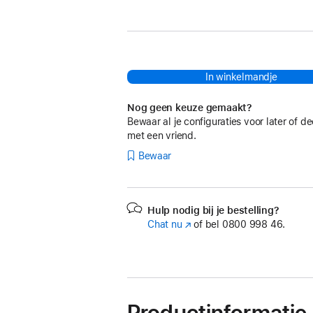
In winkelmandje
Nog geen keuze gemaakt?
Bewaar al je configuraties voor later of de
met een vriend.
Bewaar
Hulp nodig bij je bestelling?
Chat nu
(Wordt
of bel
0800 998 46.
in
nieuw
venster
geopend)
Productinformatie