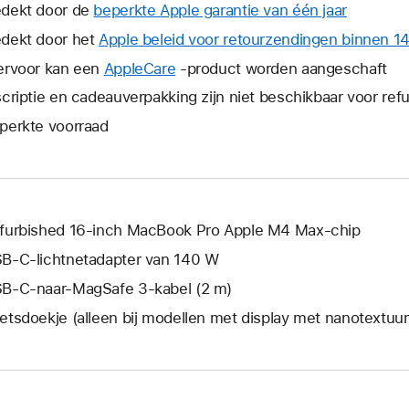
dekt door de
beperkte Apple garantie van één jaar
Hierdoor
wordt
dekt door het
Apple beleid voor retourzendingen binnen 1
er
ervoor kan een
AppleCare
Hierdoor
-product worden aangeschaft
een
wordt
scriptie en cadeauverpakking zijn niet beschikbaar voor re
nieuw
er
venster
perkte voorraad
een
geopend
nieuw
venster
geopend.
furbished 16‑inch MacBook Pro Apple M4 Max-chip
B‑C-lichtnetadapter van 140 W
B‑C-naar-MagSafe 3-kabel (2 m)
etsdoekje (alleen bij modellen met display met nanotextuur