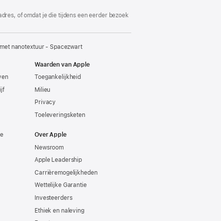
adres, of omdat je die tijdens een eerder bezoek
met nanotextuur - Spacezwart
Waarden van Apple
even
Toegankelijkheid
jf
Milieu
Privacy
Toeleveringsketen
ie
Over Apple
Newsroom
Apple Leadership
Carrièremogelijkheden
Wettelijke Garantie
Investeerders
Ethiek en naleving