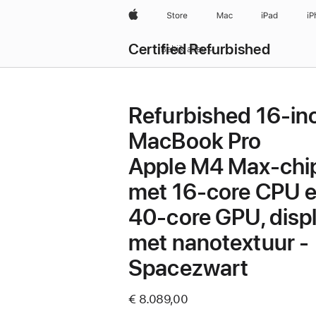
Apple
Store
Mac
iPad
iP
Certified Refurbished
Bekijk alles
Refurbished 16‑in
MacBook Pro
Apple M4 Max-chi
met 16‑core CPU 
40‑core GPU, disp
met nanotextuur -
Spacezwart
€ 8.089,00