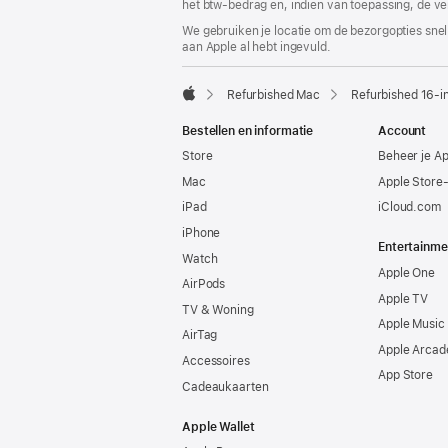
het btw-bedrag en, indien van toepassing, de ve
We gebruiken je locatie om de bezorgopties snell
aan Apple al hebt ingevuld.
Refurbished Mac
Refurbished 16‑i
Apple
Bestellen en informatie
Account
Store
Beheer je A
Mac
Apple Store
iPad
iCloud.com
iPhone
Entertainme
Watch
Apple One
AirPods
Apple TV
TV & Woning
Apple Music
AirTag
Apple Arcad
Accessoires
App Store
Cadeaukaarten
Apple Wallet