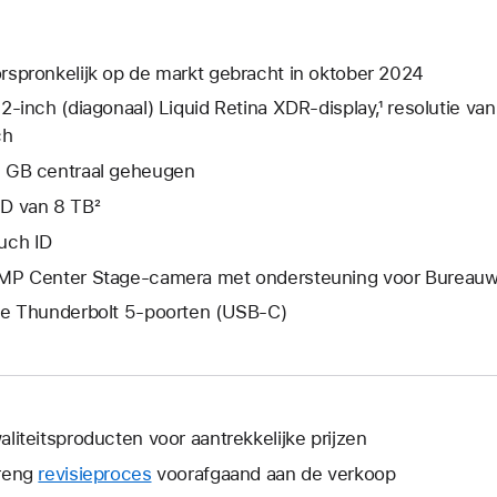
rspronkelijk op de markt gebracht in oktober 2024
,2‑inch (diagonaal) Liquid Retina XDR-display,¹ resolutie va
ch
 GB centraal geheugen
D van 8 TB²
uch ID
MP Center Stage-camera met ondersteuning voor Bureau
ie Thunderbolt 5-poorten (USB‑C)
aliteitsproducten voor aantrekkelijke prijzen
reng
revisieproces
voorafgaand aan de verkoop