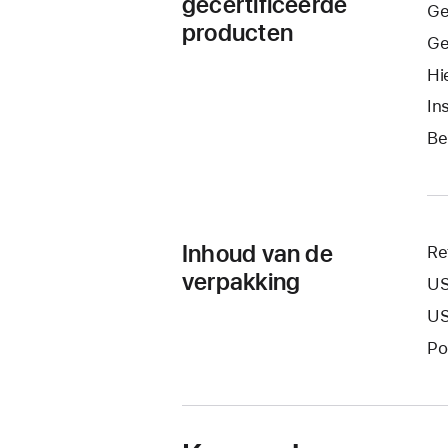
gecertificeerde
Ge
producten
Ge
Hi
In
Be
Inhoud van de
Re
verpakking
US
US
Po