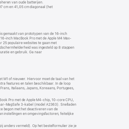
eheren van oude batterijen.
7 cm en 41,05 cm diagonaal (het
k is gemaakt van prototypen van de 16‑inch
 16‑inch MacBook Pro met de Apple M4 Max-
r 25 populaire websites te gaan met
eldscherm­helderheid was ingesteld op 8 stappen
guratie en gebruik. Ga naar
t M1 of nieuwer. Hiervoor moet de taal van het
xtra features en talen beschikbaar. In de loop
 Frans, Italiaans, Japans, Koreaans, Portugees,
acBook Pro met de Apple M4-chip, 10‑core CPU,
aar-MagSafe 3-kabel (model A2363). Snelladen
ice begon met het deactiveren van de
instellingen en omgevings­­factoren; feitelijke
ij anders vermeld). Op het bestelformulier zie je