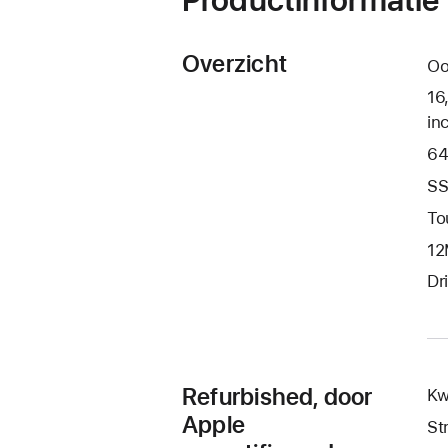
Overzicht
Oo
16
in
64
SS
To
12
Dr
Refurbished, door
Kw
Apple
St