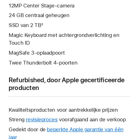
12MP Center Stage-camera
24 GB centraal geheugen
SSD van 2 TB²
Magic Keyboard met achtergrondverlichting en
Touch ID
MagSafe 3-oplaadpoort
Twee Thunderbolt 4-poorten
Refurbished, door Apple gecertificeerde
producten
Kwaliteitsproducten voor aantrekkelijke prijzen
Streng
revisieproces
voorafgaand aan de verkoop
Gedekt door de
beperkte Apple garantie van één
jaar
Hierdoor