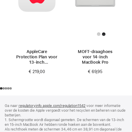
AppleCare
MOFT-draaghoes
Protection Plan voor
voor 14-inch
13‑inch
MacBook Pro
MacBook Air (M4)
€ 219,00
€ 69,95
Voettekst
voetnoten
Ga naar
regulatoryinfo.apple.com/regulation1542
(wordt
voor meer informatie
over de kosten die Apple vergoedt voor het recyclen en beheren van oude
in
batterijen.
nieuw
1. Schermgrootte wordt diagonaal gemeten. De schermen van de 13‑inch
venster
en 15‑inch MacBook Air hebben ronde hoeken aan de bovenkant.
geopend)
Als rechthoek meten de schermen 34,46 cm en 38,91 cm diagonaal (de