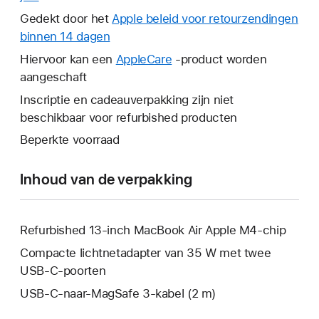
wordt
Gedekt door het
Apple beleid voor retourzendingen
er
binnen 14 dagen
Hierdoor
een
wordt
Hiervoor kan een
AppleCare
Hierdoor
-product worden
nieuw
er
aangeschaft
wordt
venster
een
er
Inscriptie en cadeauverpakking zijn niet
geopend.
nieuw
een
beschikbaar voor refurbished producten
venster
nieuw
Beperkte voorraad
geopend.
venster
geopend.
Inhoud van de verpakking
Refurbished 13-inch MacBook Air Apple M4-chip
Compacte lichtnetadapter van 35 W met twee
USB‑C-poorten
USB‑C-naar-MagSafe 3-kabel (2 m)