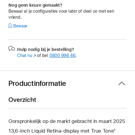
Nog geen keuze gemaakt?
Bewaar al je configuraties voor later of deel ze met een
vriend.
Bewaar
Hulp nodig bij je bestelling?
Chat nu
(Wordt
of bel
0800 998 46
.
in
nieuw
venster
geopend)
Productinformatie
Overzicht
Oorspronkelijk op de markt gebracht in maart 2025
13,6‑inch Liquid Retina‑display met True Tone¹