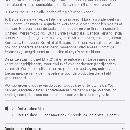
Sidecar niet actief zijn. Sommige iPhone-features (zoals de camera en
microfoon) zijn niet compatibel met ‘Synchrone iPhone-weergave’.
8. FaceTime is niet in alle landen of regio’s beschikbaar.
9. De bètaversie van Apple Intelligence is beschikbaar als onderdeel van
een update van macOS Sequoia en werkt op alle Mac-modellen met M1 of
nieuwer. Hiervoor moet de taal van het device en van Siri zijn ingesteld op
Chinees (vereenvoudigd), Duits, Engels (Australië, Canada, Ierland, India,
Nieuw-Zeeland, Singapore, VK, VS, Zuid-Afrika), Frans, Italiaans, Japans,
Koreaans, Portugees (Brazilië) of Spaans. In de loop van het jaar worden
ook nog andere talen toegevoegd, waaronder Vietnamees. Sommige
features zijn mogelijk niet in alle talen of regio’s beschikbaar.
De prijzen zijn inclusief btw (21%) en eventuele van toepassing zijnde
verwijderingsbijdragen, maar exclusief leveringskosten (tenzij anders
vermeld). Op het bestelformulier zie je het btw-bedrag en, indien van
toepassing, de verwijderingsbijdrage voor de producten die je hebt
geselecteerd.
We gebruiken je locatie om de bezorgopties sneller te laten zien. We
hebben je locatie kunnen achterhalen aan de hand van je IP-adres, of
omdat je die tijdens een eerder bezoek aan Apple al hebt ingevuld.
Refurbished Mac
Apple
Refurbished 13‑inch MacBook Air Apple M4-chip met 10‑core CPU en 10‑core GPU - Sterrenlicht
Bestellen en informatie