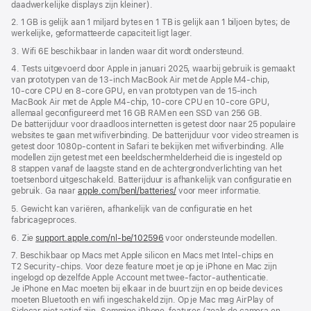
daadwerkelijke displays zijn kleiner).
2. 1 GB is gelijk aan 1 miljard bytes en 1 TB is gelijk aan 1 biljoen bytes; de
werkelijke, geformatteerde capaciteit ligt lager.
3. Wifi 6E beschikbaar in landen waar dit wordt ondersteund.
4. Tests uitgevoerd door Apple in januari 2025, waarbij gebruik is gemaakt
van prototypen van de 13‑inch MacBook Air met de Apple M4‑chip,
10‑core CPU en 8‑core GPU, en van prototypen van de 15‑inch
MacBook Air met de Apple M4‑chip, 10‑core CPU en 10‑core GPU,
allemaal geconfigureerd met 16 GB RAM en een SSD van 256 GB.
De batterijduur voor draadloos internetten is getest door naar 25 populaire
websites te gaan met wifiverbinding. De batterijduur voor video streamen is
getest door 1080p-content in Safari te bekijken met wifiverbinding. Alle
modellen zijn getest met een beeldscherm­helderheid die is ingesteld op
8 stappen vanaf de laagste stand en de achtergrond­verlichting van het
toetsenbord uitgeschakeld. Batterijduur is afhankelijk van configuratie en
gebruik. Ga naar
apple.com/benl/batteries/
voor meer informatie.
5. Gewicht kan variëren, afhankelijk van de configuratie en het
fabricageproces.
6. Zie
support.apple.com/nl-be/102596
voor ondersteunde modellen.
7. Beschikbaar op Macs met Apple silicon en Macs met Intel-chips en
T2 Security-chips. Voor deze feature moet je op je iPhone en Mac zijn
ingelogd op dezelfde Apple Account met twee-factor-authenticatie.
Je iPhone en Mac moeten bij elkaar in de buurt zijn en op beide devices
moeten Bluetooth en wifi ingeschakeld zijn. Op je Mac mag AirPlay of