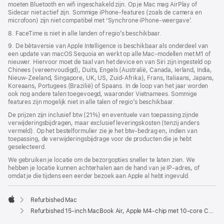
moeten Bluetooth en wifi ingeschakeld zijn. Op je Mac mag AirPlay of
Sidecar niet actief zijn. Sommige iPhone-features (zoals de camera en
microfoon) zijn niet compatibel met ‘Synchrone iPhone-weergave’.
8. FaceTime is niet in alle landen of regio’s beschikbaar.
9. De bètaversie van Apple Intelligence is beschikbaar als onderdeel van
een update van macOS Sequoia en werkt op alle Mac-modellen met M1 of
nieuwer. Hiervoor moet de taal van het device en van Siri zijn ingesteld op
Chinees (vereenvoudigd), Duits, Engels (Australië, Canada, Ierland, India,
Nieuw-Zeeland, Singapore, UK, US, Zuid-Afrika), Frans, Italiaans, Japans,
Koreaans, Portugees (Brazilië) of Spaans. In de loop van het jaar worden
ook nog andere talen toegevoegd, waaronder Vietnamees. Sommige
features zijn mogelijk niet in alle talen of regio’s beschikbaar.
De prijzen zijn inclusief btw (21%) en eventuele van toepassing zijnde
verwijderingsbijdragen, maar exclusief leveringskosten (tenzij anders
vermeld). Op het bestelformulier zie je het btw-bedrag en, indien van
toepassing, de verwijderingsbijdrage voor de producten die je hebt
geselecteerd.
We gebruiken je locatie om de bezorgopties sneller te laten zien. We
hebben je locatie kunnen achterhalen aan de hand van je IP-adres, of
omdat je die tijdens een eerder bezoek aan Apple al hebt ingevuld.
Refurbished Mac
Apple
Refurbished 15-inch MacBook Air, Apple M4-chip met 10‑core CPU en 10‑core GPU, hemelsblauw