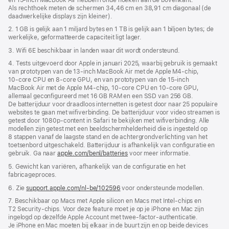
Als rechthoek meten de schermen 34,46 cm en 38,91 cm diagonaal (de
daadwerkelijke displays zijn kleiner).
2. 1 GB is gelijk aan 1 miljard bytes en 1 TB is gelijk aan 1 biljoen bytes; de
werkelijke, geformatteerde capaciteit ligt lager.
3. Wifi 6E beschikbaar in landen waar dit wordt ondersteund.
4. Tests uitgevoerd door Apple in januari 2025, waarbij gebruik is gemaakt
van prototypen van de 13‑inch MacBook Air met de Apple M4‑chip,
10‑core CPU en 8‑core GPU, en van prototypen van de 15‑inch
MacBook Air met de Apple M4‑chip, 10‑core CPU en 10‑core GPU,
allemaal geconfigureerd met 16 GB RAM en een SSD van 256 GB.
De batterijduur voor draadloos internetten is getest door naar 25 populaire
websites te gaan met wifiverbinding. De batterijduur voor video streamen is
getest door 1080p-content in Safari te bekijken met wifiverbinding. Alle
modellen zijn getest met een beeldscherm­helderheid die is ingesteld op
8 stappen vanaf de laagste stand en de achtergrond­verlichting van het
toetsenbord uitgeschakeld. Batterijduur is afhankelijk van configuratie en
gebruik. Ga naar
apple.com/benl/batteries
voor meer informatie.
5. Gewicht kan variëren, afhankelijk van de configuratie en het
fabricageproces.
6. Zie
support.apple.com/nl-be/102596
voor ondersteunde modellen.
7. Beschikbaar op Macs met Apple silicon en Macs met Intel-chips en
T2 Security-chips. Voor deze feature moet je op je iPhone en Mac zijn
ingelogd op dezelfde Apple Account met twee-factor-authenticatie.
Je iPhone en Mac moeten bij elkaar in de buurt zijn en op beide devices