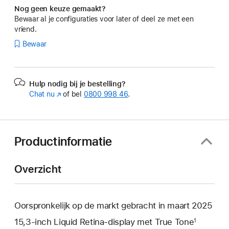
Nog geen keuze gemaakt?
Bewaar al je configuraties voor later of deel ze met een
vriend.
Bewaar
Hulp nodig bij je bestelling?
Chat nu
(Wordt
of bel
0800 998 46
.
in
nieuw
venster
geopend)
Productinformatie
Overzicht
Oorspronkelijk op de markt gebracht in maart 2025
15,3‑inch Liquid Retina‑display met True Tone
1