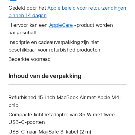
wordt
Gedekt door het
Apple beleid voor retourzendingen
er
binnen 14 dagen
Hierdoor
een
wordt
Hiervoor kan een
AppleCare
Hierdoor
-product worden
nieuw
er
aangeschaft
wordt
venster
een
er
Inscriptie en cadeauverpakking zijn niet
geopend.
nieuw
een
beschikbaar voor refurbished producten
venster
nieuw
Beperkte voorraad
geopend.
venster
geopend.
Inhoud van de verpakking
Refurbished 15-inch MacBook Air met Apple M4-
chip
Compacte lichtnetadapter van 35 W met twee
USB‑C-poorten
USB‑C-naar-MagSafe 3-kabel (2 m)