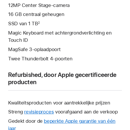
12MP Center Stage-camera
16 GB centraal geheugen
SSD van 1 TB
2
Magic Keyboard met achtergrondverlichting en
Touch ID
MagSafe 3-oplaadpoort
Twee Thunderbolt 4-poorten
Refurbished, door Apple gecertificeerde
producten
Kwaliteitsproducten voor aantrekkelijke prijzen
Streng
revisieproces
voorafgaand aan de verkoop
Gedekt door de
beperkte Apple garantie van één
jaar
Hierdoor