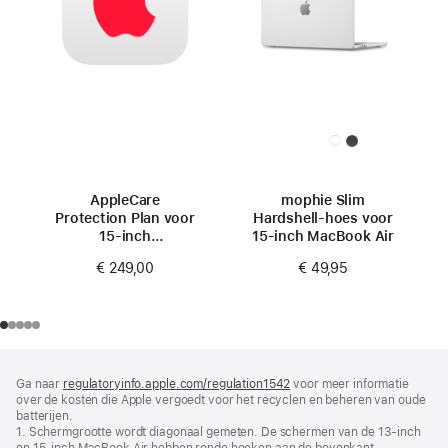
AppleCare
mophie Slim
Protection Plan voor
Hardshell-hoes voor
15‑inch
15‑inch MacBook Air
MacBook Air (M4)
€ 249,00
€ 49,95
Voettekst
voetnoten
Ga naar
regulatoryinfo.apple.com/regulation1542
(wordt
voor meer informatie
over de kosten die Apple vergoedt voor het recyclen en beheren van oude
in
batterijen.
nieuw
1. Schermgrootte wordt diagonaal gemeten. De schermen van de 13‑inch
venster
en 15‑inch MacBook Air hebben ronde hoeken aan de bovenkant.
geopend)