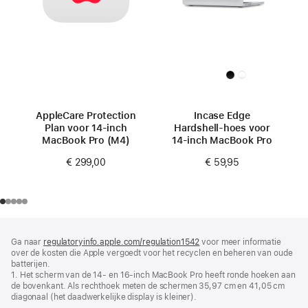
AppleCare Protection
Incase Edge
Plan voor 14‑inch
Hardshell-hoes voor
MacBook Pro (M4)
14-inch MacBook Pro
€ 299,00
€ 59,95
Voettekst
voetnoten
Ga naar
regulatoryinfo.apple.com/regulation1542
(wordt
voor meer informatie
over de kosten die Apple vergoedt voor het recyclen en beheren van oude
in
batterijen.
nieuw
1. Het scherm van de 14‑ en 16-inch MacBook Pro heeft ronde hoeken aan
venster
de bovenkant. Als rechthoek meten de schermen 35,97 cm en 41,05 cm
geopend)
diagonaal (het daadwerkelijke display is kleiner).