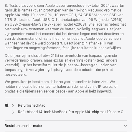
8. Tests uitgevoerd door Apple tussen augustus en oktober 2024, waarbij
gebruik is gemaakt van prototypen van de 14‑inch MacBook Pro met de
Apple M4-chip, 10‑core CPU, 10‑core GPU, 24 GB RAM en een SSD van
1 TB. Getest met Apple USB‑C-lichtnetadapter van 96 W (model A2166)
en USB‑C-naar-MagSafe 3-kabel (model A2363). Snelladen is getest met
MacBook Pro-systemen waarvan de batterij volledig leeg was. De tijden
zijn gemeten vanaf het moment dat het device begon met het deactiveren
van de sluimerstand, of vanaf het moment dat het Apple logo verscheen
wanneer het device werd opgestart. Laadtijden zijn afhankelijk van
instellingen en omgevings­­factoren; feitelijke resultaten kunnen afwijken.
De prijzen zijn inclusief btw (21%) en eventuele van toepassing zijnde
verwijderingsbijdragen, maar exclusief leveringskosten (tenzij anders
vermeld). Op het bestelformulier zie je het btw-bedrag en, indien van
toepassing, de verwijderingsbijdrage voor de producten die je hebt
geselecteerd.
We gebruiken je locatie om de bezorgopties sneller te laten zien. We
hebben je locatie kunnen achterhalen aan de hand van je IP-adres, of
omdat je die tijdens een eerder bezoek aan Apple al hebt ingevuld.
Refurbished Mac
Apple
Refurbished 14‑inch MacBook Pro Apple M4-chip met 10‑core CPU en 10‑core GPU - Spacezwart
Bestellen en informatie