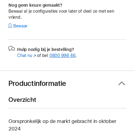
Nog geen keuze gemaakt?
Bewaar al je configuraties voor later of deel ze met een
vriend.
Bewaar
Hulp nodig bij je bestelling?
Chat nu
(Wordt
of bel
0800 998 46
.
in
nieuw
venster
geopend)
Productinformatie
Overzicht
Oorspronkelijk op de markt gebracht in oktober
2024