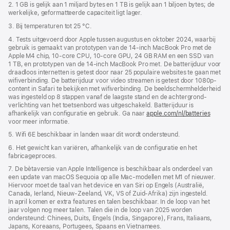
2. 1 GB is gelijk aan 1 miljard bytes en 1 TB is gelijk aan 1 biljoen bytes; de
werkelijke, geformatteerde capaciteit ligt lager.
3. Bij temperaturen tot 25 °C.
4. Tests uitgevoerd door Apple tussen augustus en oktober 2024, waarbij
gebruik is gemaakt van prototypen van de 14‑inch MacBook Pro met de
Apple M4 chip, 10‑core CPU, 10‑core GPU, 24 GB RAM en een SSD van
1 TB, en prototypen van de 14‑inch MacBook Pro met. De batterijduur voor
draadloos internetten is getest door naar 25 populaire websites te gaan met
wifiverbinding. De batterijduur voor video streamen is getest door 1080p-
content in Safari te bekijken met wifiverbinding. De beeldscherm­helderheid
was ingesteld op 8 stappen vanaf de laagste stand en de achtergrond­
verlichting van het toetsenbord was uitgeschakeld. Batterijduur is
afhankelijk van configuratie en gebruik. Ga naar
apple.com/nl/batteries
voor meer informatie.
5. Wifi 6E beschikbaar in landen waar dit wordt ondersteund.
6. Het gewicht kan variëren, afhankelijk van de configuratie en het
fabricageproces.
7. De bètaversie van Apple Intelligence is beschikbaar als onderdeel van
een update van macOS Sequoia op alle Mac-modellen met M1 of nieuwer.
Hiervoor moet de taal van het device en van Siri op Engels (Australië,
Canada, Ierland, Nieuw-Zeeland, VK, VS of Zuid-Afrika) zijn ingesteld.
In april komen er extra features en talen beschikbaar. In de loop van het
jaar volgen nog meer talen. Talen die in de loop van 2025 worden
ondersteund: Chinees, Duits, Engels (India, Singapore), Frans, Italiaans,
Japans, Koreaans, Portugees, Spaans en Vietnamees.