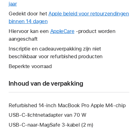
jaar
Hierdoor
wordt
Gedekt door het
Apple beleid voor retourzendingen
er
binnen 14 dagen
Hierdoor
een
wordt
Hiervoor kan een
AppleCare
Hierdoor
-product worden
nieuw
er
aangeschaft
wordt
venster
een
er
Inscriptie en cadeauverpakking zijn niet
geopend.
nieuw
een
beschikbaar voor refurbished producten
venster
nieuw
Beperkte voorraad
geopend.
venster
geopend.
Inhoud van de verpakking
Refurbished 14-inch MacBook Pro Apple M4-chip
USB‑C-lichtnetadapter van 70 W
USB‑C-naar-MagSafe 3-kabel (2 m)