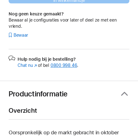
In winkelmandje
Nog geen keuze gemaakt?
Bewaar al je configuraties voor later of deel ze met een
vriend.
Bewaar
Hulp nodig bij je bestelling?
Chat nu
(Wordt
of bel
0800 998 46
.
in
nieuw
venster
geopend)
Productinformatie
Overzicht
Oorspronkelijk op de markt gebracht in oktober