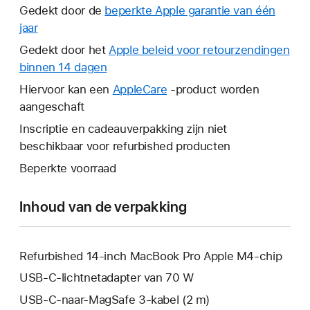
Gedekt door de
beperkte Apple garantie van één
jaar
Hierdoor
wordt
Gedekt door het
Apple beleid voor retourzendingen
er
binnen 14 dagen
Hierdoor
een
wordt
Hiervoor kan een
AppleCare
Hierdoor
-product worden
nieuw
er
aangeschaft
wordt
venster
een
er
Inscriptie en cadeauverpakking zijn niet
geopend.
nieuw
een
beschikbaar voor refurbished producten
venster
nieuw
Beperkte voorraad
geopend.
venster
geopend.
Inhoud van de verpakking
Refurbished 14-inch MacBook Pro Apple M4-chip
USB‑C-lichtnetadapter van 70 W
USB‑C-naar-MagSafe 3-kabel (2 m)