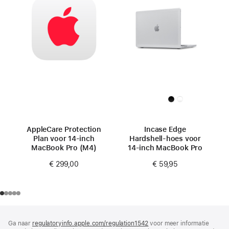
AppleCare Protection
Incase Edge
Plan voor 14‑inch
Hardshell-hoes voor
MacBook Pro (M4)
14-inch MacBook Pro
€ 299,00
€ 59,95
Voettekst
voetnoten
Ga naar
regulatoryinfo.apple.com/regulation1542
(wordt
voor meer informatie