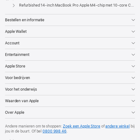
Apple
Refurbished 14‑inch MacBook Pro Apple M4-chip met 10‑core CPU en 10‑core GPU, display met nanotextuur - Spacezwart
Bestellen en informatie
Apple Wallet
Account
Entertainment
Apple Store
Voor bedrijven
Voor het onderwijs
Waarden van Apple
Over Apple
Andere manieren om te shoppen:
Zoek een Apple Store
of
andere winkel
bij
jou in de buurt. Of
bel
0800 998 46
.