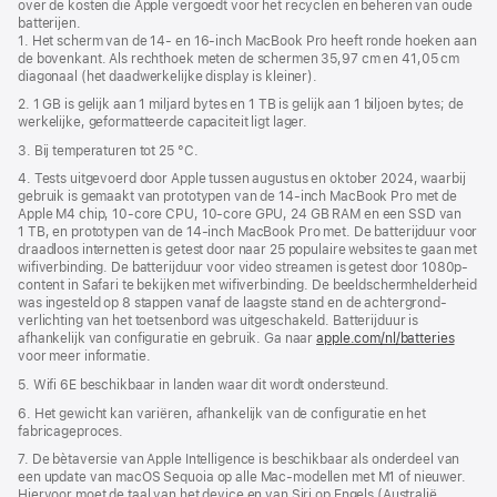
over de kosten die Apple vergoedt voor het recyclen en beheren van oude
in
batterijen.
nieuw
1. Het scherm van de 14‑ en 16-inch MacBook Pro heeft ronde hoeken aan
venster
de bovenkant. Als rechthoek meten de schermen 35,97 cm en 41,05 cm
geopend)
diagonaal (het daadwerkelijke display is kleiner).
2. 1 GB is gelijk aan 1 miljard bytes en 1 TB is gelijk aan 1 biljoen bytes; de
werkelijke, geformatteerde capaciteit ligt lager.
3. Bij temperaturen tot 25 °C.
4. Tests uitgevoerd door Apple tussen augustus en oktober 2024, waarbij
gebruik is gemaakt van prototypen van de 14‑inch MacBook Pro met de
Apple M4 chip, 10‑core CPU, 10‑core GPU, 24 GB RAM en een SSD van
1 TB, en prototypen van de 14‑inch MacBook Pro met. De batterijduur voor
draadloos internetten is getest door naar 25 populaire websites te gaan met
wifiverbinding. De batterijduur voor video streamen is getest door 1080p-
content in Safari te bekijken met wifiverbinding. De beeldscherm­helderheid
was ingesteld op 8 stappen vanaf de laagste stand en de achtergrond­
verlichting van het toetsenbord was uitgeschakeld. Batterijduur is
afhankelijk van configuratie en gebruik. Ga naar
apple.com/nl/batteries
voor meer informatie.
5. Wifi 6E beschikbaar in landen waar dit wordt ondersteund.
6. Het gewicht kan variëren, afhankelijk van de configuratie en het
fabricageproces.
7. De bètaversie van Apple Intelligence is beschikbaar als onderdeel van
een update van macOS Sequoia op alle Mac-modellen met M1 of nieuwer.
Hiervoor moet de taal van het device en van Siri op Engels (Australië,