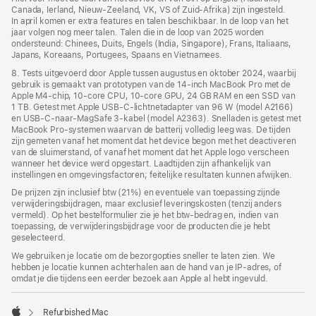
Canada, Ierland, Nieuw-Zeeland, VK, VS of Zuid-Afrika) zijn ingesteld.
In april komen er extra features en talen beschikbaar. In de loop van het
jaar volgen nog meer talen. Talen die in de loop van 2025 worden
ondersteund: Chinees, Duits, Engels (India, Singapore), Frans, Italiaans,
Japans, Koreaans, Portugees, Spaans en Vietnamees.
8. Tests uitgevoerd door Apple tussen augustus en oktober 2024, waarbij
gebruik is gemaakt van prototypen van de 14‑inch MacBook Pro met de
Apple M4-chip, 10‑core CPU, 10‑core GPU, 24 GB RAM en een SSD van
1 TB. Getest met Apple USB‑C-lichtnetadapter van 96 W (model A2166)
en USB‑C-naar-MagSafe 3-kabel (model A2363). Snelladen is getest met
MacBook Pro-systemen waarvan de batterij volledig leeg was. De tijden
zijn gemeten vanaf het moment dat het device begon met het deactiveren
van de sluimerstand, of vanaf het moment dat het Apple logo verscheen
wanneer het device werd opgestart. Laadtijden zijn afhankelijk van
instellingen en omgevings­­factoren; feitelijke resultaten kunnen afwijken.
De prijzen zijn inclusief btw (21%) en eventuele van toepassing zijnde
verwijderingsbijdragen, maar exclusief leveringskosten (tenzij anders
vermeld). Op het bestelformulier zie je het btw-bedrag en, indien van
toepassing, de verwijderingsbijdrage voor de producten die je hebt
geselecteerd.
We gebruiken je locatie om de bezorgopties sneller te laten zien. We
hebben je locatie kunnen achterhalen aan de hand van je IP-adres, of
omdat je die tijdens een eerder bezoek aan Apple al hebt ingevuld.
Refurbished Mac