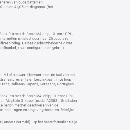
eheren van oude batterijen.
7 cm en 41,05 cm diagonaal (het
cBook Pro met de Apple M4 chip, 10‑core CPU,
ternetten is getest door naar 25 populaire
wifiverbinding. De beeldscherm­helderheid was
s afhankelijk van configuratie en gebruik.
t M1 of nieuwer. Hiervoor moet de taal van het
xtra features en talen beschikbaar. In de loop
 Frans, Italiaans, Japans, Koreaans, Portugees,
acBook Pro met de Apple M4-chip, 10‑core CPU,
aar-MagSafe 3-kabel (model A2363). Snelladen
ice begon met het deactiveren van de
instellingen en omgevings­­factoren; feitelijke
ij anders vermeld). Op het bestelformulier zie je