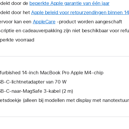
dekt door de
beperkte Apple garantie van één jaar
Hierdoor
wordt
dekt door het
Apple beleid voor retourzendingen binnen 1
er
ervoor kan een
AppleCare
Hierdoor
-product worden aangeschaft
een
wordt
scriptie en cadeauverpakking zijn niet beschikbaar voor re
nieuw
er
venster
perkte voorraad
een
geopend
nieuw
venster
geopend.
furbished 14-inch MacBook Pro Apple M4-chip
B‑C-lichtnetadapter van 70 W
B‑C-naar-MagSafe 3-kabel (2 m)
etsdoekje (alleen bij modellen met display met nanotextuur