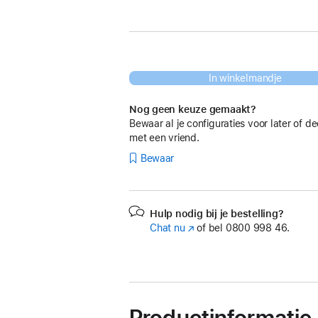
In winkelmandje
Nog geen keuze gemaakt?
Bewaar al je configuraties voor later of de
met een vriend.
Bewaar
Hulp nodig bij je bestelling?
Chat nu
(Wordt
of bel
0800 998 46.
in
nieuw
venster
geopend)
Productinformatie