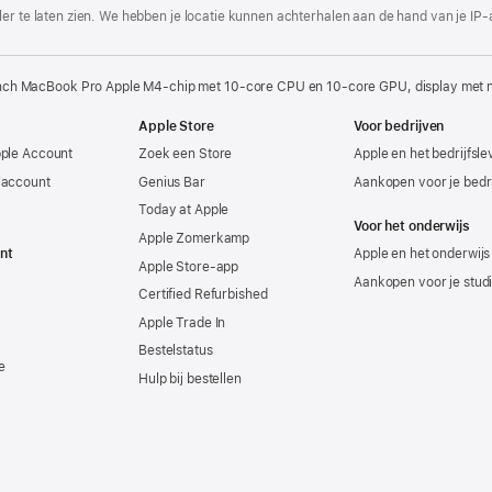
er te laten zien. We hebben je locatie kunnen achterhalen aan de hand van je IP-
nch MacBook Pro Apple M4-chip met 10‑core CPU en 10‑core GPU, display met na
Apple Store
Voor bedrijven
pple Account
Zoek een Store
Apple en het bedrijfsl
-account
Genius Bar
Aankopen voor je bedri
Today at Apple
Voor het onderwijs
Apple Zomerkamp
nt
Apple en het onderwijs
Apple Store-app
Aankopen voor je stud
Certified Refurbished
Apple Trade In
Bestelstatus
e
Hulp bij bestellen