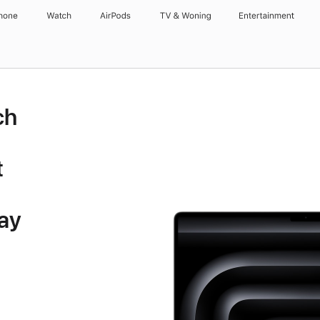
hone
Watch
AirPods
TV & Woning
Entertainment
ch
t
lay