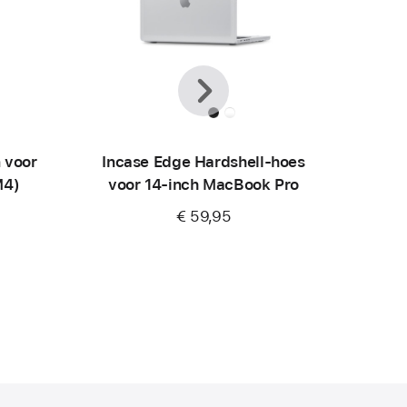
Vorige
Volgende
 voor
Incase Edge Hardshell-hoes
M4)
voor 14-inch MacBook Pro
€ 59,95