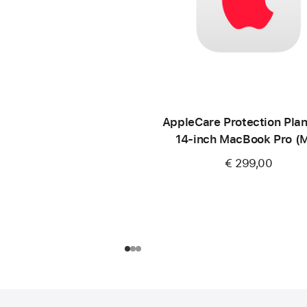
AppleCare Protection Plan
14‑inch MacBook Pro (
€ 299,00
Voettekst
voetnoten