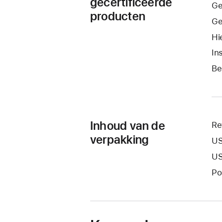
gecertificeerde
Ge
producten
Ge
Hi
In
Be
Inhoud van de
Re
verpakking
US
US
Po