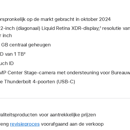
rspronkelijk op de markt gebracht in oktober 2024
,2‑inch (diagonaal) Liquid Retina XDR-display;¹ resolutie va
r inch
 GB centraal geheugen
D van 1 TB²
uch ID
MP Center Stage-camera met ondersteuning voor Bureau
ie Thunderbolt 4-poorten (USB‑C)
aliteitsproducten voor aantrekkelijke prijzen
reng
revisieproces
voorafgaand aan de verkoop