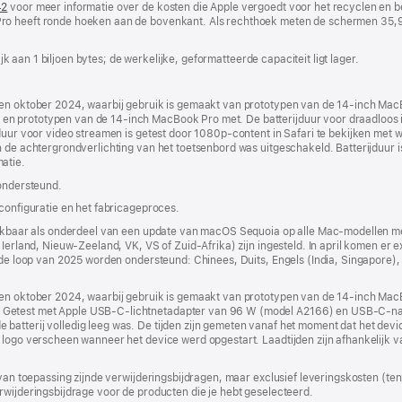
42
(wordt
voor meer informatie over de kosten die Apple vergoedt voor het recyclen en b
ro heeft ronde hoeken aan de bovenkant. Als rechthoek meten de schermen 35,9
in
nieuw
venster
lijk aan 1 biljoen bytes; de werkelijke, geformatteerde capaciteit ligt lager.
geopend)
s en oktober 2024, waarbij gebruik is gemaakt van prototypen van de 14‑inch Ma
 prototypen van de 14‑inch MacBook Pro met. De batterijduur voor draadloos in
jduur voor video streamen is getest door 1080p-content in Safari te bekijken met 
 de achtergrond­verlichting van het toetsenbord was uitgeschakeld. Batterijduur i
atie.
 ondersteund.
 configuratie en het fabricageproces.
chikbaar als onderdeel van een update van macOS Sequoia op alle Mac-modellen me
Ierland, Nieuw-Zeeland, VK, VS of Zuid-Afrika) zijn ingesteld. In april komen er e
n de loop van 2025 worden ondersteund: Chinees, Duits, Engels (India, Singapore),
s en oktober 2024, waarbij gebruik is gemaakt van prototypen van de 14‑inch M
 Getest met Apple USB‑C-lichtnetadapter van 96 W (model A2166) en USB‑C-n
batterij volledig leeg was. De tijden zijn gemeten vanaf het moment dat het dev
logo verscheen wanneer het device werd opgestart. Laadtijden zijn afhankelijk van 
 van toepassing zijnde verwijderingsbijdragen, maar exclusief leveringskosten (tenz
rwijderingsbijdrage voor de producten die je hebt geselecteerd.