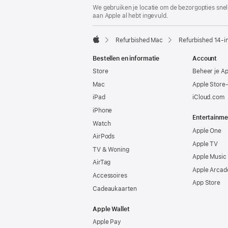
We gebruiken je locatie om de bezorgopties snell
aan Apple al hebt ingevuld.
Refurbished Mac
Refurbished 14‑i
Apple
Bestellen en informatie
Account
Store
Beheer je A
Mac
Apple Store
iPad
iCloud.com
iPhone
Entertainme
Watch
Apple One
AirPods
Apple TV
TV & Woning
Apple Music
AirTag
Apple Arcad
Accessoires
App Store
Cadeaukaarten
Apple Wallet
Apple Pay