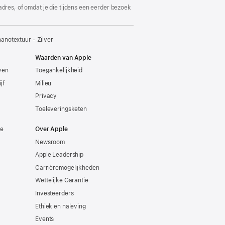
adres, of omdat je die tijdens een eerder bezoek
notextuur - Zilver
Waarden van Apple
even
Toegankelijkheid
jf
Milieu
Privacy
Toeleveringsketen
ie
Over Apple
Newsroom
Apple Leadership
Carrièremogelijkheden
Wettelijke Garantie
Investeerders
Ethiek en naleving
Events