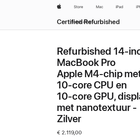
Apple
Store
Mac
iPad
iP
Certified Refurbished
Bekijk alles
Refurbished 14‑in
MacBook Pro
Apple M4-chip me
10‑core CPU en
10‑core GPU, disp
met nanotextuur -
Zilver
€ 2.119,00