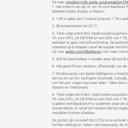
Ga naar
regulatoryinfo.apple.com/regulation15
1. Het scherm van de 14‑ en 16-inch MacBook P
daadwerkelijke display is kleiner).
2. 1 GB is gelijk aan 1 miljard bytes en 1 TB is ge
3. Bij temperaturen tot 25 °C.
4. Tests uitgevoerd door Apple tussen augustu
10‑core GPU, 24 GB RAM en een SSD van 1 TB, en
websites te gaan met wifiverbinding. De batteri
ingesteld op 8 stappen vanaf de laagste stand en
Ga naar
apple.com/nl/batteries
voor meer inform
5. Wifi 6E beschikbaar in landen waar dit wordt
6. Het gewicht kan variëren, afhankelijk van de
7. De bètaversie van Apple Intelligence is bes
device en van Siri op Engels (Australië, Canada, 
van het jaar volgen nog meer talen. Talen die i
Spaans en Vietnamees.
8. Tests uitgevoerd door Apple tussen augustu
10‑core GPU, 24 GB RAM en een SSD van 1 TB.
is getest met MacBook Pro-systemen waarvan de 
sluimerstand, of vanaf het moment dat het Apple 
resultaten kunnen afwijken.
De prijzen zijn inclusief btw (21%) en eventuele
het btw-bedrag en, indien van toepassing, de ve