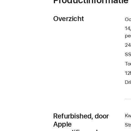
Overzicht
Oo
14
pe
24
SS
To
12
Dr
Refurbished, door
Kw
Apple
St