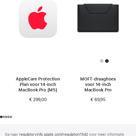
AppleCare Protection
MOFT-draaghoes
Plan voor 14‑inch
voor 14-inch
MacBook Pro (M5)
MacBook Pro
€ 299,00
€ 69,95
Voettekst
voetnoten
Ga naar
regulatoryinfo.apple.com/regulation1542
(wordt
voor meer informatie