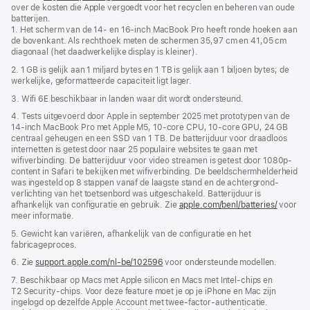
over de kosten die Apple vergoedt voor het recyclen en beheren van oude
in
batterijen.
nieuw
1. Het scherm van de 14‑ en 16-inch MacBook Pro heeft ronde hoeken aan
venster
de bovenkant. Als rechthoek meten de schermen 35,97 cm en 41,05 cm
geopend)
diagonaal (het daadwerkelijke display is kleiner).
2. 1 GB is gelijk aan 1 miljard bytes en 1 TB is gelijk aan 1 biljoen bytes; de
werkelijke, geformatteerde capaciteit ligt lager.
3. Wifi 6E beschikbaar in landen waar dit wordt ondersteund.
4. Tests uitgevoerd door Apple in september 2025 met prototypen van de
14-inch MacBook Pro met Apple M5, 10-core CPU, 10-core GPU, 24 GB
centraal geheugen en een SSD van 1 TB. De batterijduur voor draadloos
internetten is getest door naar 25 populaire websites te gaan met
wifiverbinding. De batterijduur voor video streamen is getest door 1080p-
content in Safari te bekijken met wifiverbinding. De beeldscherm­helderheid
was ingesteld op 8 stappen vanaf de laagste stand en de achtergrond­
verlichting van het toetsenbord was uitgeschakeld. Batterijduur is
afhankelijk van configuratie en gebruik. Zie
apple.com/benl/batteries/
voor
meer informatie.
5. Gewicht kan variëren, afhankelijk van de configuratie en het
fabricageproces.
6. Zie
support.apple.com/nl-be/102596
voor ondersteunde modellen.
7. Beschikbaar op Macs met Apple silicon en Macs met Intel-chips en
T2 Security-chips. Voor deze feature moet je op je iPhone en Mac zijn
ingelogd op dezelfde Apple Account met twee-factor-authenticatie.