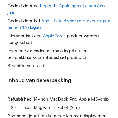
Gedekt door de
beperkte Apple garantie van één
jaar
Hierdoor
wordt
Gedekt door het
Apple beleid voor retourzendingen
er
binnen 14 dagen
Hierdoor
een
wordt
Hiervoor kan een
AppleCare
Hierdoor
-product worden
nieuw
er
aangeschaft
wordt
venster
een
er
Inscriptie en cadeauverpakking zijn niet
geopend.
nieuw
een
beschikbaar voor refurbished producten
venster
nieuw
Beperkte voorraad
geopend.
venster
geopend.
Inhoud van de verpakking
Refurbished 14‑inch MacBook Pro, Apple M5-chip
USB‑C-naar-MagSafe 3-kabel (2 m)
Poetsdoekje (alleen bij modellen met display met