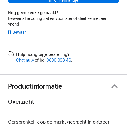
In winkelmandje
Nog geen keuze gemaakt?
Bewaar al je configuraties voor later of deel ze met een
vriend.
Bewaar
Hulp nodig bij je bestelling?
Chat nu
(Wordt
of bel
0800 998 46
.
in
nieuw
venster
geopend)
Productinformatie
Overzicht
Oorspronkelijk op de markt gebracht in oktober