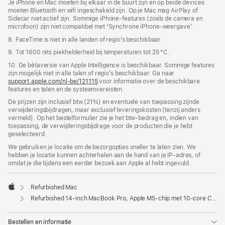
Je iPhone en Mac moeten bij elkaar in de buurt zijn en op beide devices
moeten Bluetooth en wifi ingeschakeld zijn. Op je Mac mag AirPlay of
Sidecar niet actief zijn. Sommige iPhone-features (zoals de camera en
microfoon) zijn niet compatibel met ‘Synchrone iPhone-weergave’.
8. FaceTime is niet in alle landen of regio’s beschikbaar.
9. Tot 1600 nits piekhelderheid bij temperaturen tot 25 °C.
10. De bètaversie van Apple Intelligence is beschikbaar. Sommige features
zijn mogelijk niet in alle talen of regio’s beschikbaar. Ga naar
support.apple.com/nl-be/121115
voor informatie over de beschikbare
features en talen en de systeemvereisten.
De prijzen zijn inclusief btw (21%) en eventuele van toepassing zijnde
verwijderingsbijdragen, maar exclusief leveringskosten (tenzij anders
vermeld). Op het bestelformulier zie je het btw-bedrag en, indien van
toepassing, de verwijderingsbijdrage voor de producten die je hebt
geselecteerd.
We gebruiken je locatie om de bezorgopties sneller te laten zien. We
hebben je locatie kunnen achterhalen aan de hand van je IP-adres, of
omdat je die tijdens een eerder bezoek aan Apple al hebt ingevuld.
Refurbished Mac
Apple
Refurbished 14‑inch MacBook Pro, Apple M5-chip met 10‑core CPU en 10‑core GPU, display met nanotextuur - Spacezwart
Bestellen en informatie