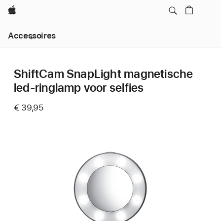
Apple
Local
Accessoires
Nav
Open
Menu
ShiftCam SnapLight magnetische
led-ringlamp voor selfies
€ 39,95