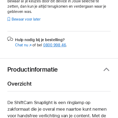
Bewaar al je keuzes door dit device in Jouw selectie te
zetten, dan kun je altijd terugkomen en verdergaan waar je
gebleven was.
Bewaar voor later
Hulp nodig bij je bestelling?
Chat nu
(Wordt
of bel
0800 998 46
.
in
nieuw
venster
geopend)
Productinformatie
Overzicht
De ShiftCam Snaplight is een ringlamp op
zakformaat die je overal mee naartoe kunt nemen
voor handsfree verlichting van je content. Met de