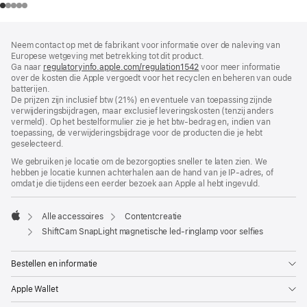
Voettekst
voetnoten
Neem contact op met de fabrikant voor informatie over de naleving van
Europese wetgeving met betrekking tot dit product.
Ga naar
regulatoryinfo.apple.com/regulation1542
(wordt
voor meer informatie
over de kosten die Apple vergoedt voor het recyclen en beheren van oude
in
batterijen.
nieuw
De prijzen zijn inclusief btw (21%) en eventuele van toepassing zijnde
venster
verwijderingsbijdragen, maar exclusief leveringskosten (tenzij anders
geopend)
vermeld). Op het bestelformulier zie je het btw-bedrag en, indien van
toepassing, de verwijderingsbijdrage voor de producten die je hebt
geselecteerd.
We gebruiken je locatie om de bezorgopties sneller te laten zien. We
hebben je locatie kunnen achterhalen aan de hand van je IP-adres, of
omdat je die tijdens een eerder bezoek aan Apple al hebt ingevuld.
Alle accessoires
Content­creatie
Apple
ShiftCam SnapLight magnetische led-ringlamp voor selfies
Bestellen en informatie
Apple Wallet