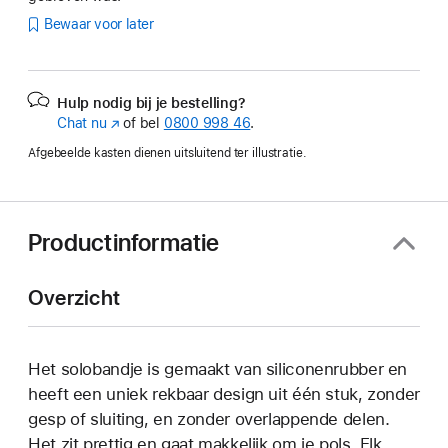
Bewaar voor later
Hulp nodig bij je bestelling?
Chat nu
(Wordt
of bel
0800 998 46
.
in
Afgebeelde kasten dienen uitsluitend ter illustratie.
nieuw
venster
geopend)
Productinformatie
Overzicht
Het solobandje is gemaakt van siliconenrubber en
heeft een uniek rekbaar design uit één stuk, zonder
gesp of sluiting, en zonder overlappende delen.
Het zit prettig en gaat makkelijk om je pols. Elk