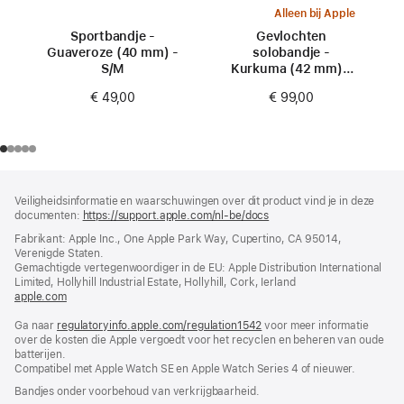
Alleen bij Apple
Sportbandje -
Gevlochten
Guaveroze (40 mm) -
solobandje -
S/M
Kurkuma (42 mm) -
Maat 0
€ 49,00
€ 99,00
Voettekst
voetnoten
Veiligheidsinformatie en waarschuwingen over dit product vind je in deze
documenten:
https://support.apple.com/nl-be/docs
(wordt
in
Fabrikant: Apple Inc., One Apple Park Way, Cupertino, CA 95014,
nieuw
Verenigde Staten.
venster
Gemachtigde vertegenwoordiger in de EU: Apple Distribution International
geopend)
Limited, Hollyhill Industrial Estate, Hollyhill, Cork, Ierland
apple.com
(wordt
in
Ga naar
regulatoryinfo.apple.com/regulation1542
nieuw
(wordt
voor meer informatie
over de kosten die Apple vergoedt voor het recyclen en beheren van oude
venster
in
batterijen.
geopend)
nieuw
Compatibel met Apple Watch SE en Apple Watch Series 4 of nieuwer.
venster
geopend)
Bandjes onder voorbehoud van verkrijgbaarheid.