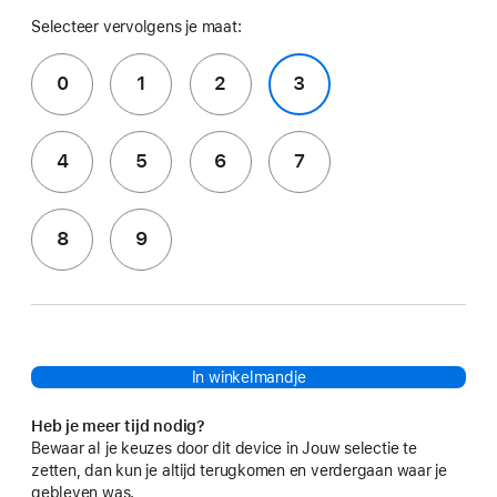
Selecteer vervolgens je maat:
0
1
2
3
4
5
6
7
8
9
In winkelmandje
Heb je meer tijd nodig?
Bewaar al je keuzes door dit device in Jouw selectie te
zetten, dan kun je altijd terugkomen en verdergaan waar je
gebleven was.