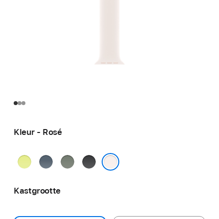
Kleur - Rosé
Neongeel
Ankerblauw
Groengrijs
Zwart
Rosé
Kastgrootte