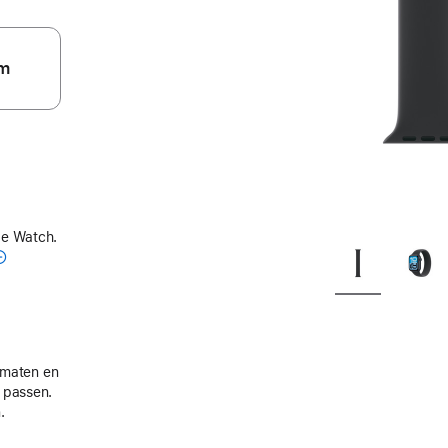
m
le Watch.
e maten en
 passen.
.