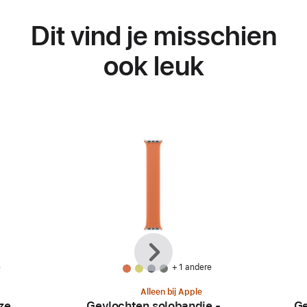
Dit vind je misschien
ook leuk
Vorige
Volgende
e
+ 1 andere
Alleen bij Apple
ze
Gevlochten solobandje -
Ge