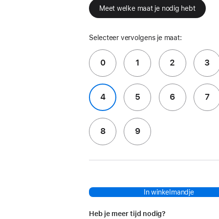
Meet welke maat je nodig hebt
Selecteer vervolgens je maat:
0
1
2
3
4
5
6
7
8
9
In winkelmandje
Heb je meer tijd nodig?