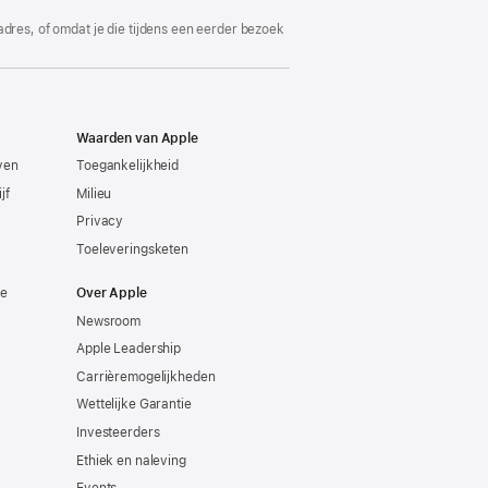
adres, of omdat je die tijdens een eerder bezoek
Waarden van Apple
even
Toegankelijkheid
jf
Milieu
Privacy
Toeleveringsketen
ie
Over Apple
Newsroom
Apple Leadership
Carrièremogelijkheden
Wettelijke Garantie
Investeerders
Ethiek en naleving