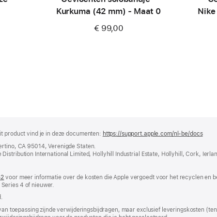
Kurkuma (42 mm) - Maat 0
Nike
€ 99,00
it product vind je in deze documenten:
https://support.apple.com/nl-be/docs
(wor
in
ertino, CA 95014, Verenigde Staten.
nieu
tribution International Limited, Hollyhill Industrial Estate, Hollyhill, Cork, Ierla
vens
geop
42
(wordt
voor meer informatie over de kosten die Apple vergoedt voor het recyclen en b
Series 4 of nieuwer.
in
nieuw
.
venster
geopend)
 van toepassing zijnde verwijderingsbijdragen, maar exclusief leveringskosten (tenz