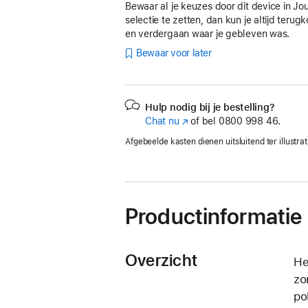
Bewaar al je keuzes door dit device in Jo
selectie te zetten, dan kun je altijd teru
en verdergaan waar je gebleven was.
Bewaar voor later
Hulp nodig bij je bestelling?
Chat nu
(Wordt
of bel
0800 998 46.
in
Afgebeelde kasten dienen uitsluitend ter illustrat
nieuw
venster
geopend)
Productinformatie
Overzicht
He
zo
po