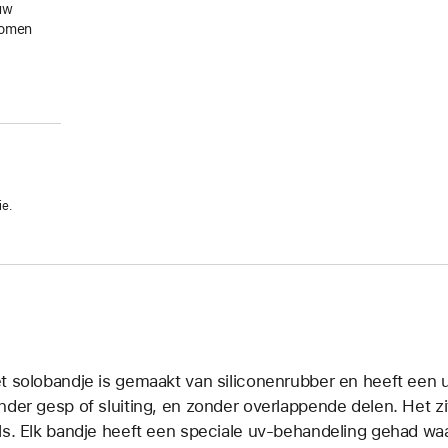
uw
gkomen
ie.
t solobandje is gemaakt van siliconenrubber en heeft een u
nder gesp of sluiting, en zonder overlappende delen. Het zit
ls. Elk bandje heeft een speciale uv-behandeling gehad waa