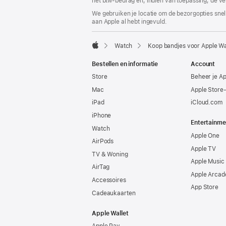
het btw-bedrag en, indien van toepassing, de ve
We gebruiken je locatie om de bezorgopties snell
aan Apple al hebt ingevuld.
Watch
Koop bandjes voor Apple W
Apple
Bestellen en informatie
Account
Store
Beheer je A
Mac
Apple Store
iPad
iCloud.com
iPhone
Entertainme
Watch
Apple One
AirPods
Apple TV
TV & Woning
Apple Music
AirTag
Apple Arcad
Accessoires
App Store
Cadeaukaarten
Apple Wallet