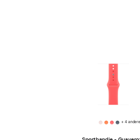
+ 4 ander
Sportbandje - Guavero