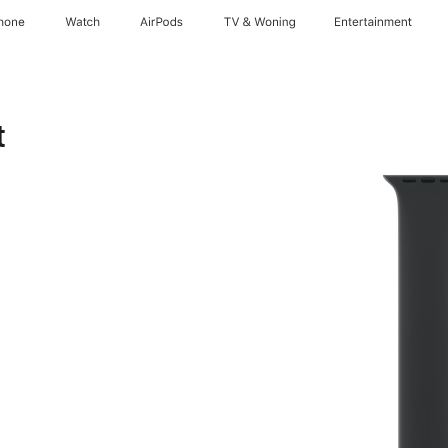
hone
Watch
AirPods
TV & Woning
Entertainment
t