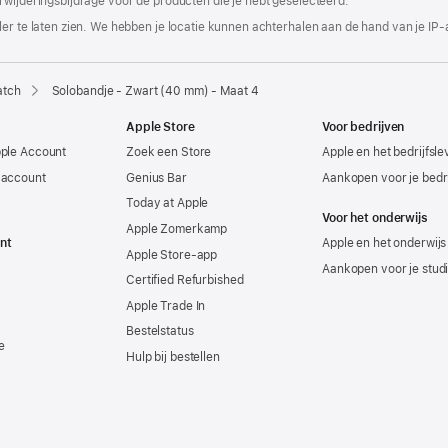
rwijderingsbijdrage voor de producten die je hebt geselecteerd.
er te laten zien. We hebben je locatie kunnen achterhalen aan de hand van je IP-
atch
Solobandje - Zwart (40 mm) - Maat 4
Apple Store
Voor bedrijven
pple Account
Zoek een Store
Apple en het bedrijfsl
-account
Genius Bar
Aankopen voor je bedri
Today at Apple
Voor het onderwijs
Apple Zomerkamp
nt
Apple en het onderwijs
Apple Store-app
Aankopen voor je stud
Certified Refurbished
Apple Trade In
Bestelstatus
e
Hulp bij bestellen