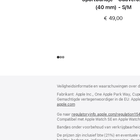
(40 mm) - S/M
€ 49,00
Voettekst
voetnoten
Veiligheidsinformatie en waarschuwingen over d
Fabrikant: Apple Inc., One Apple Park Way, Cup
Gemachtigde vertegenwoordiger in de EU: Apple Dis
apple.com
(wordt
in
Ga naar
regulatoryinfo.apple.com/regulation15
nieuw
Compatibel met Apple Watch SE en Apple Watch 
venster
geopend)
Bandjes onder voorbehoud van verkrijgbaarheid
De prijzen zijn inclusief btw (21%) en eventuele