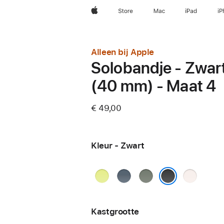
Apple
Store
Mac
iPad
iP
Alleen bij Apple
Solobandje - Zwar
(40 mm) - Maat 4
€ 49,00
Kleur - Zwart
Neongeel
Ankerblauw
Groengrijs
Rosé
Zwart
Kastgrootte