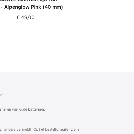
 - Alpenglow Pink (40 mm)
€ 49,00
dt
w
nd
ter
end)
eheren van oude batterijen.
ij anders vermeld). Op het bestelformulier zie je