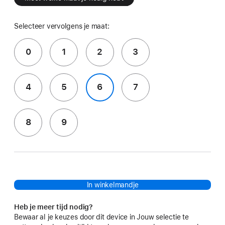
Selecteer vervolgens je maat:
0
1
2
3
4
5
6
7
8
9
In winkelmandje
Heb je meer tijd nodig?
Bewaar al je keuzes door dit device in Jouw selectie te