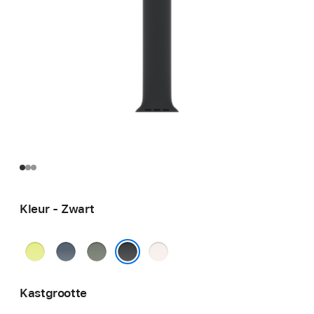
Kleur - Zwart
Neongeel
Ankerblauw
Groengrijs
Rosé
Zwart
Kastgrootte