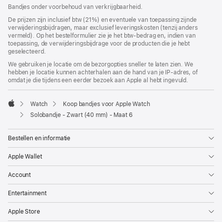
geopend)
Bandjes onder voorbehoud van verkrijgbaarheid.
De prijzen zijn inclusief btw (21%) en eventuele van toepassing zijnde
verwijderingsbijdragen, maar exclusief leveringskosten (tenzij anders
vermeld). Op het bestelformulier zie je het btw-bedrag en, indien van
toepassing, de verwijderingsbijdrage voor de producten die je hebt
geselecteerd.
We gebruiken je locatie om de bezorgopties sneller te laten zien. We
hebben je locatie kunnen achterhalen aan de hand van je IP-adres, of
omdat je die tijdens een eerder bezoek aan Apple al hebt ingevuld.
Watch
Koop bandjes voor Apple Watch
Apple
Solobandje - Zwart (40 mm) - Maat 6
Bestellen en informatie
Apple Wallet
Account
Entertainment
Apple Store