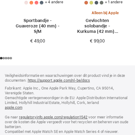
+ 4 andere
+ 1 andere
Alleen bij Apple
Sportbandje -
Gevlochten
Guaveroze (40 mm) -
solobandje -
S/M
Kurkuma (42 mm) -
Maat 0
€ 49,00
€ 99,00
Voettekst
voetnoten
Veiligheidsinformatie en waarschuwingen over dit product vind je in deze
documenten:
https://support.apple.com/nl-be/docs
(wordt
in
Fabrikant: Apple Inc., One Apple Park Way, Cupertino, CA 95014,
nieuw
Verenigde Staten.
venster
Gemachtigde vertegenwoordiger in de EU: Apple Distribution International
geopend)
Limited, Hollyhill Industrial Estate, Hollyhill, Cork, Ierland
apple.com
(wordt
in
Ga naar
regulatoryinfo.apple.com/regulation1542
nieuw
(wordt
voor meer informatie
over de kosten die Apple vergoedt voor het recyclen en beheren van oude
venster
in
batterijen.
geopend)
nieuw
Compatibel met Apple Watch SE en Apple Watch Series 4 of nieuwer.
venster