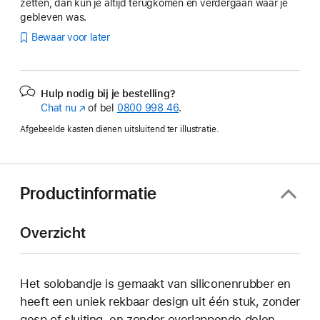
zetten, dan kun je altijd terugkomen en verdergaan waar je
gebleven was.
Bewaar voor later
Hulp nodig bij je bestelling?
Chat nu
(Wordt
of bel
0800 998 46
.
in
Afgebeelde kasten dienen uitsluitend ter illustratie.
nieuw
venster
geopend)
Productinformatie
Overzicht
Het solobandje is gemaakt van siliconenrubber en
heeft een uniek rekbaar design uit één stuk, zonder
gesp of sluiting, en zonder overlappende delen.