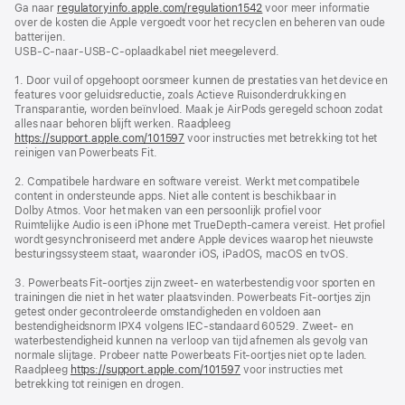
Ga naar
regulatoryinfo.apple.com/regulation1542
nieuw
(wordt
voor meer informatie
over de kosten die Apple vergoedt voor het recyclen en beheren van oude
venster
in
batterijen.
geopend)
nieuw
USB-C-naar-USB-C-oplaadkabel niet meegeleverd.
venster
geopend)
1. Door vuil of opgehoopt oorsmeer kunnen de prestaties van het device en
features voor geluidsreductie, zoals Actieve Ruisonderdrukking en
Transparantie, worden beïnvloed. Maak je AirPods geregeld schoon zodat
alles naar behoren blijft werken. Raadpleeg
https://support.apple.com/101597
voor instructies met betrekking tot het
reinigen van Powerbeats Fit.
2. Compatibele hardware en software vereist. Werkt met compatibele
content in ondersteunde apps. Niet alle content is beschikbaar in
Dolby Atmos. Voor het maken van een persoonlijk profiel voor
Ruimtelijke Audio is een iPhone met TrueDepth-camera vereist. Het profiel
wordt gesynchroniseerd met andere Apple devices waarop het nieuwste
besturingssysteem staat, waaronder iOS, iPadOS, macOS en tvOS.
3. Powerbeats Fit-oortjes zijn zweet- en waterbestendig voor sporten en
trainingen die niet in het water plaatsvinden. Powerbeats Fit-oortjes zijn
getest onder gecontroleerde omstandigheden en voldoen aan
bestendigheidsnorm IPX4 volgens IEC-standaard 60529. Zweet- en
waterbestendigheid kunnen na verloop van tijd afnemen als gevolg van
normale slijtage. Probeer natte Powerbeats Fit-oortjes niet op te laden.
Raadpleeg
https://support.apple.com/101597
voor instructies met
betrekking tot reinigen en drogen.