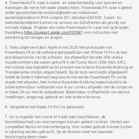
4. Powerbeats Fit-case is zweet- en waterbestendig voor sporten en
trainingen die niet in het water plaatsvinden. Powerbeats Fit-case is getest
onder gecontroleerde omstandigheden en voldoet aan
bestendigheidsnorm IPX4 volgens IEC-standaard 60529. Zweet- en
waterbestendigheid kunnen na verloop van tijd afnemen als gevolg van
normale slijtage. Probeer een natte Powerbeats Fit-case niet op te laden.
Raadpleeg
https://support.apple.com/101597
voor instructies met
betrekking tot reinigen en drogen.
5. Tests uitgevoerd door Apple in mei 2025 met prototypen van
Powerbeats Fit en de software gekoppeld aan een iPhone 15 Pro en een
prereleaseversie van de software. De afspeellijst bevatte 358 unieke
muzieknummers die waren gekocht in de iTunes Store (256‑Kb/s AAC).
Het volume was ingesteld op 50 procent met Actieve Ruisonderdrukking en
Transparantie-modus uitgeschakeld. Bij de tests werd audio afgespeeld
totdat de batterij helemaal leeg was en het eerste Powerbeats Fit-oortje
stopte met afspelen. Met Actieve Ruisonderdrukking ingeschakeld is de
totale batterijduur voldoende voor 6 uur continu afspelen met de oortjes en
in totaal 24 uur met de oplaadcase. Batterijduur is afhankelijk van device-
instellingen, omgeving, gebruik en vele andere factoren.
6. Vergeleken met Beats Fit Pro (1e generatie).
7. Siri is mogelijk niet overal of in alle talen beschikbaar; de
beschikbaarheid van voorzieningen kan per gebied variëren. Vereist een
compatibel device en internettoegang. Voor mobiel gebruik kunnen kosten
in rekening worden gebracht. Op de devices moet het nieuwste
besturingssysteem staan.