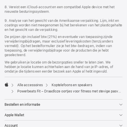
8. Vereist een iCloud-account en een compatibel Apple device met het
nieuwste besturingssysteem.
9. Analyse van het gewicht van de Amerikaanse verpakking. Lijm, inkt en
coatings worden niet meegenomen bij het berekenen van het plastic­­gehalte
en het gewicht van de verpakking.
De prijzen zijn inclusief btw (21%) en eventuele van toepassing zijnde
verwijderingsbijdragen, maar exclusief leveringskosten (tenzij anders
vermeld). Op het bestelformulier zie je het btw-bedrag en, indien van
toepassing, de verwijderingsbijdrage voor de producten die je hebt
geselecteerd.
We gebruiken je locatie om de bezorgopties sneller te laten zien. We
hebben je locatie kunnen achterhalen aan de hand van je IP-adres, of
omdat je die tijdens een eerder bezoek aan Apple al hebt ingevuld.
Alle accessoires
Koptelefoons en speakers
Apple
Powerbeats Fit – Draadloze oortjes voor fitness met stevige pasvorm – Sprankelend oranje
Bestellen en informatie
Apple Wallet
Account