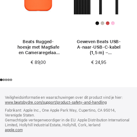
Beats Rugged-
Geweven Beats USB-
hoesje met MagSafe
A-naar-USB-C-kabel
en Cameraregelaar
(1,5 m) –
voor iPhone 17 –
Zinderend zwart
€ 89,00
€ 24,95
Sierra-oranje
Voettekst
voetnoten
Veiligheidsinformatie en waarschuwingen over dit product vind je hier:
www.beatsbydre.com/support/product-safety-and-handling
(wordt
in
Fabrikant: Apple Inc., One Apple Park Way, Cupertino, CA 95014,
nieuw
Verenigde Staten.
venster
Gemachtigde vertegenwoordiger in de EU: Apple Distribution International
geopend)
Limited, Hollyhill Industrial Estate, Hollyhill, Cork, Ierland
apple.com
(wordt
in