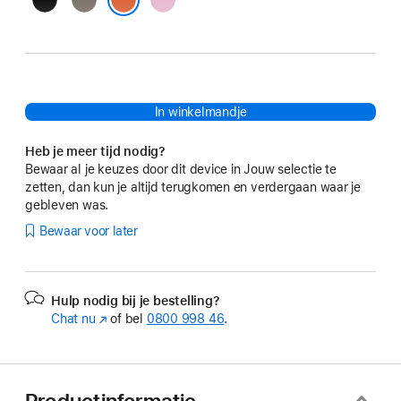
roze
Sprankelend oranje
In winkelmandje
Heb je meer tijd nodig?
Bewaar al je keuzes door dit device in Jouw selectie te
zetten, dan kun je altijd terugkomen en verdergaan waar je
gebleven was.
Bewaar voor later
Hulp nodig bij je bestelling?
Chat nu
(Wordt
of bel
0800 998 46
.
in
nieuw
venster
geopend)