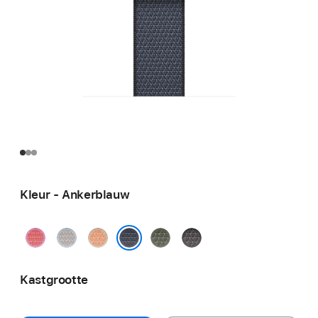
Kleur - Ankerblauw
Guaveroze
Dauwblauw
Cantaloupe
Bosgroen
Donkergrijs
Ankerblauw
Kastgrootte