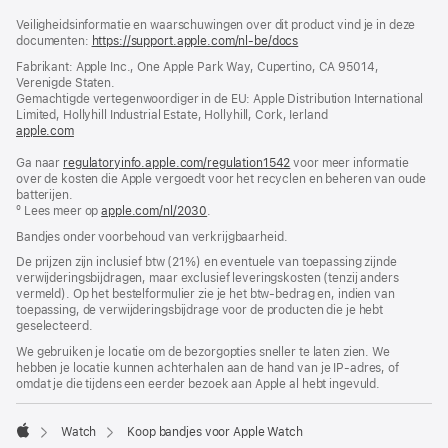
Voettekst
voetnoten
Veiligheidsinformatie en waarschuwingen over dit product vind je in deze
documenten:
https://support.apple.com/nl-be/docs
(wordt
in
Fabrikant: Apple Inc., One Apple Park Way, Cupertino, CA 95014,
nieuw
Verenigde Staten.
venster
Gemachtigde vertegenwoordiger in de EU: Apple Distribution International
geopend)
Limited, Hollyhill Industrial Estate, Hollyhill, Cork, Ierland
apple.com
(wordt
in
Ga naar
regulatoryinfo.apple.com/regulation1542
nieuw
(wordt
voor meer informatie
over de kosten die Apple vergoedt voor het recyclen en beheren van oude
venster
in
batterijen.
geopend)
nieuw
º Lees meer op
apple.com/nl/2030
.
venster
geopend)
Bandjes onder voorbehoud van verkrijgbaarheid.
De prijzen zijn inclusief btw (21%) en eventuele van toepassing zijnde
verwijderingsbijdragen, maar exclusief leveringskosten (tenzij anders
vermeld). Op het bestelformulier zie je het btw-bedrag en, indien van
toepassing, de verwijderingsbijdrage voor de producten die je hebt
geselecteerd.
We gebruiken je locatie om de bezorgopties sneller te laten zien. We
hebben je locatie kunnen achterhalen aan de hand van je IP-adres, of
omdat je die tijdens een eerder bezoek aan Apple al hebt ingevuld.
Watch
Koop bandjes voor Apple Watch
Apple