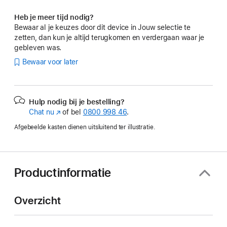
Heb je meer tijd nodig?
Bewaar al je keuzes door dit device in Jouw selectie te
zetten, dan kun je altijd terugkomen en verdergaan waar je
gebleven was.
Bewaar voor later
Hulp nodig bij je bestelling?
Chat nu
(Wordt
of bel
0800 998 46
.
in
Afgebeelde kasten dienen uitsluitend ter illustratie.
nieuw
venster
geopend)
Productinformatie
Overzicht