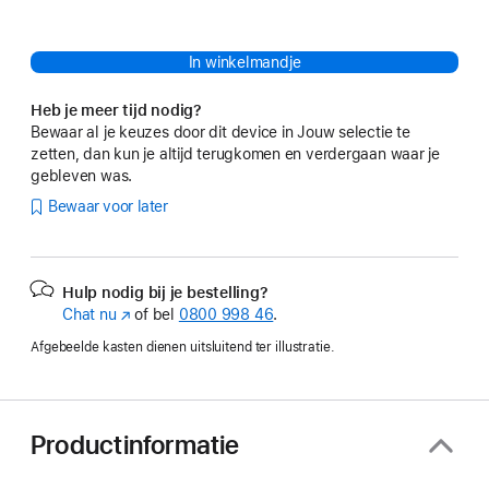
In winkelmandje
Heb je meer tijd nodig?
Bewaar al je keuzes door dit device in Jouw selectie te
zetten, dan kun je altijd terugkomen en verdergaan waar je
gebleven was.
Bewaar voor later
Hulp nodig bij je bestelling?
Chat nu
(Wordt
of bel
0800 998 46
.
in
Afgebeelde kasten dienen uitsluitend ter illustratie.
nieuw
venster
geopend)
Productinformatie