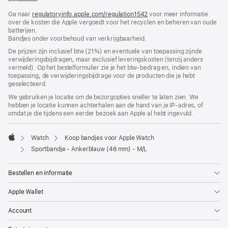
in
Ga naar
regulatoryinfo.apple.com/regulation1542
nieuw
(wordt
voor meer informatie
over de kosten die Apple vergoedt voor het recyclen en beheren van oude
venster
in
batterijen.
geopend)
nieuw
Bandjes onder voorbehoud van verkrijgbaarheid.
venster
geopend)
De prijzen zijn inclusief btw (21%) en eventuele van toepassing zijnde
verwijderingsbijdragen, maar exclusief leveringskosten (tenzij anders
vermeld). Op het bestelformulier zie je het btw-bedrag en, indien van
toepassing, de verwijderingsbijdrage voor de producten die je hebt
geselecteerd.
We gebruiken je locatie om de bezorgopties sneller te laten zien. We
hebben je locatie kunnen achterhalen aan de hand van je IP-adres, of
omdat je die tijdens een eerder bezoek aan Apple al hebt ingevuld.
Watch
Koop bandjes voor Apple Watch
Apple
Sportbandje - Ankerblauw (46 mm) - M/L
Bestellen en informatie
Apple Wallet
Account