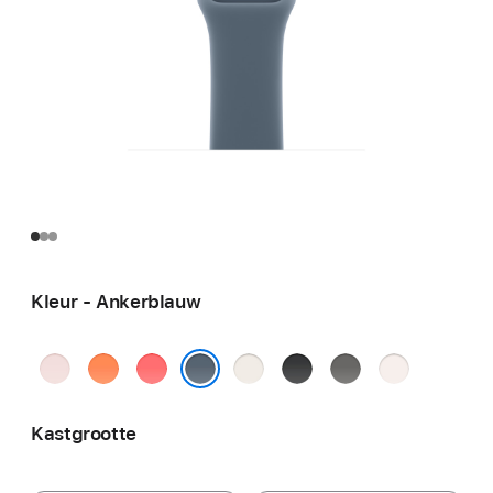
Kleur - Ankerblauw
Zachtroze
Mandarijn
Guaveroze
Sterrenlicht
Zwart
Rotsgrijs
Rosé
Ankerblauw
Kastgrootte