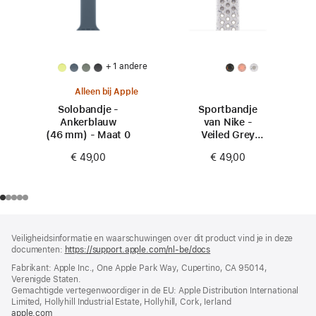
+ 1 andere
Alleen bij Apple
Solobandje -
Sportbandje
Ankerblauw
van Nike -
(46 mm) - Maat 0
Veiled Grey
(46 mm) - S/M
€ 49,00
€ 49,00
Voettekst
voetnoten
Veiligheidsinformatie en waarschuwingen over dit product vind je in deze
documenten:
https://support.apple.com/nl-be/docs
(wordt
in
Fabrikant: Apple Inc., One Apple Park Way, Cupertino, CA 95014,
nieuw
Verenigde Staten.
venster
Gemachtigde vertegenwoordiger in de EU: Apple Distribution International
geopend)
Limited, Hollyhill Industrial Estate, Hollyhill, Cork, Ierland
apple.com
(wordt