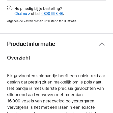
Hulp nodig bij je bestelling?
Chat nu
(Wordt
of bel
0800 998 46
.
in
Afgebeelde kasten dienen uitsluitend ter illustratie.
nieuw
venster
geopend)
Productinformatie
Overzicht
Elk gevlochten solobandje heeft een uniek, rekbaar
design dat prettig zit en makkelijk om je pols gaat.
Het bandje is met uiterste precisie gevlochten van
siliconendraad verweven met meer dan
16.000 vezels van gerecycled polyestergaren.
Vervolgens is het met een laser in een exacte