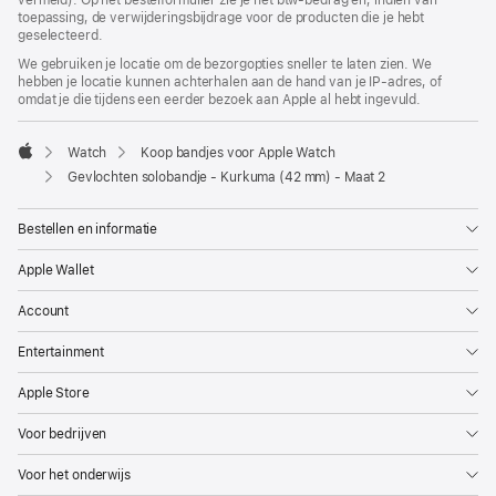
vermeld). Op het bestelformulier zie je het btw-bedrag en, indien van
toepassing, de verwijderingsbijdrage voor de producten die je hebt
geselecteerd.
We gebruiken je locatie om de bezorgopties sneller te laten zien. We
hebben je locatie kunnen achterhalen aan de hand van je IP-adres, of
omdat je die tijdens een eerder bezoek aan Apple al hebt ingevuld.
Watch
Koop bandjes voor Apple Watch
Apple
Gevlochten solobandje - Kurkuma (42 mm) - Maat 2
Bestellen en informatie
Apple Wallet
Account
Entertainment
Apple Store
Voor bedrijven
Voor het onderwijs