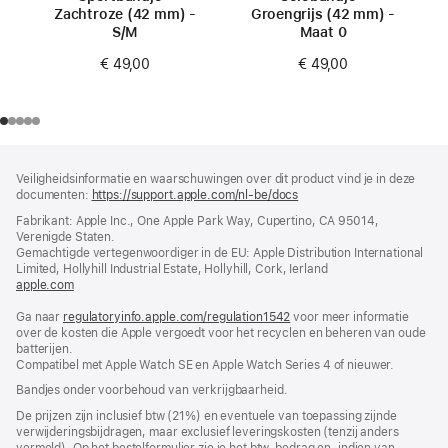
Zachtroze (42 mm) -
Groengrijs (42 mm) -
S/M
Maat 0
€ 49,00
€ 49,00
Voettekst
voetnoten
Veiligheidsinformatie en waarschuwingen over dit product vind je in deze
documenten:
https://support.apple.com/nl-be/docs
(wordt
in
Fabrikant: Apple Inc., One Apple Park Way, Cupertino, CA 95014,
nieuw
Verenigde Staten.
venster
Gemachtigde vertegenwoordiger in de EU: Apple Distribution International
geopend)
Limited, Hollyhill Industrial Estate, Hollyhill, Cork, Ierland
apple.com
(wordt
in
Ga naar
regulatoryinfo.apple.com/regulation1542
nieuw
(wordt
voor meer informatie
over de kosten die Apple vergoedt voor het recyclen en beheren van oude
venster
in
batterijen.
geopend)
nieuw
Compatibel met Apple Watch SE en Apple Watch Series 4 of nieuwer.
venster
geopend)
Bandjes onder voorbehoud van verkrijgbaarheid.
De prijzen zijn inclusief btw (21%) en eventuele van toepassing zijnde
verwijderingsbijdragen, maar exclusief leveringskosten (tenzij anders