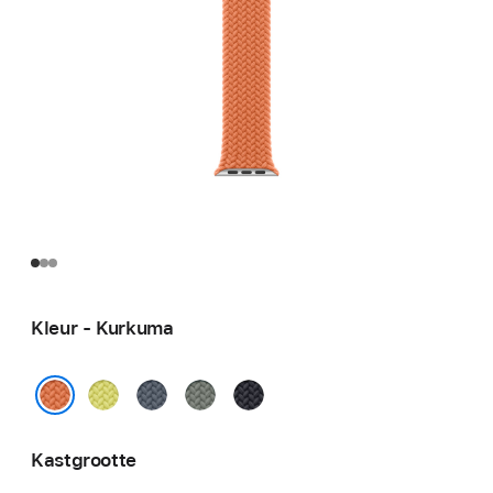
Kleur - Kurkuma
Neongeel
Ankerblauw
Groengrijs
Middernacht
Kurkuma
Kastgrootte