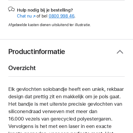
Hulp nodig bij je bestelling?
Chat nu
(Wordt
of bel
0800 998 46
.
in
Afgebeelde kasten dienen uitsluitend ter illustratie.
nieuw
venster
geopend)
Productinformatie
Overzicht
Elk gevlochten solobandje heeft een uniek, rekbaar
design dat prettig zit en makkelijk om je pols gaat.
Het bandje is met uiterste precisie gevlochten van
siliconendraad verweven met meer dan
16.000 vezels van gerecycled polyestergaren.
Vervolgens is het met een laser in een exacte