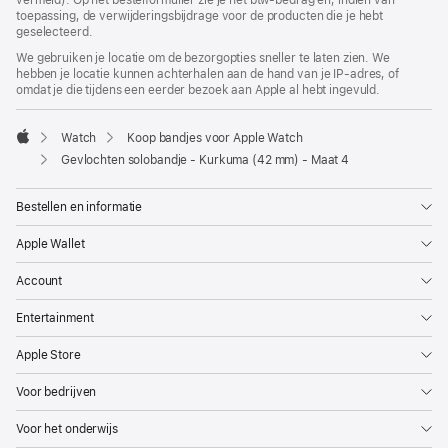
vermeld). Op het bestelformulier zie je het btw-bedrag en, indien van
toepassing, de verwijderingsbijdrage voor de producten die je hebt
geselecteerd.
We gebruiken je locatie om de bezorgopties sneller te laten zien. We
hebben je locatie kunnen achterhalen aan de hand van je IP-adres, of
omdat je die tijdens een eerder bezoek aan Apple al hebt ingevuld.
Watch
Koop bandjes voor Apple Watch
Apple
Gevlochten solobandje - Kurkuma (42 mm) - Maat 4
Bestellen en informatie
Apple Wallet
Account
Entertainment
Apple Store
Voor bedrijven
Voor het onderwijs