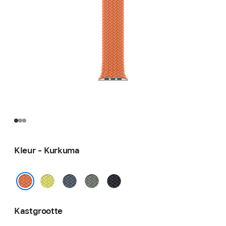
Kleur - Kurkuma
Neongeel
Ankerblauw
Groengrijs
Middernacht
Kurkuma
Kastgrootte