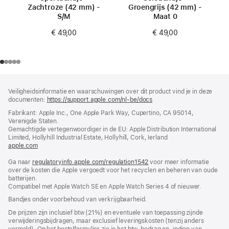
Zachtroze (42 mm) -
Groengrijs (42 mm) -
S/M
Maat 0
€ 49,00
€ 49,00
Voettekst
voetnoten
Veiligheidsinformatie en waarschuwingen over dit product vind je in deze
documenten:
https://support.apple.com/nl-be/docs
(wordt
in
Fabrikant: Apple Inc., One Apple Park Way, Cupertino, CA 95014,
nieuw
Verenigde Staten.
venster
Gemachtigde vertegenwoordiger in de EU: Apple Distribution International
geopend)
Limited, Hollyhill Industrial Estate, Hollyhill, Cork, Ierland
apple.com
(wordt
in
Ga naar
regulatoryinfo.apple.com/regulation1542
nieuw
(wordt
voor meer informatie
over de kosten die Apple vergoedt voor het recyclen en beheren van oude
venster
in
batterijen.
geopend)
nieuw
Compatibel met Apple Watch SE en Apple Watch Series 4 of nieuwer.
venster
geopend)
Bandjes onder voorbehoud van verkrijgbaarheid.
De prijzen zijn inclusief btw (21%) en eventuele van toepassing zijnde
verwijderingsbijdragen, maar exclusief leveringskosten (tenzij anders