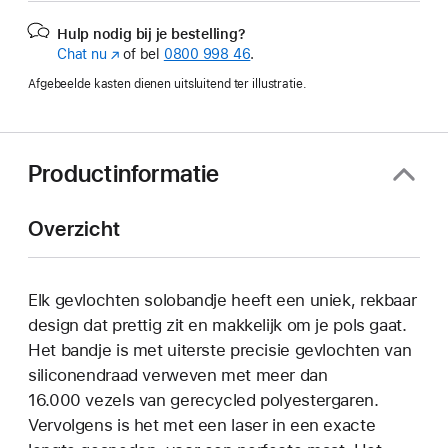
Hulp nodig bij je bestelling?
Chat nu
(Wordt
of bel
0800 998 46
.
in
Afgebeelde kasten dienen uitsluitend ter illustratie.
nieuw
venster
geopend)
Productinformatie
Overzicht
Elk gevlochten solobandje heeft een uniek, rekbaar
design dat prettig zit en makkelijk om je pols gaat.
Het bandje is met uiterste precisie gevlochten van
siliconendraad verweven met meer dan
16.000 vezels van gerecycled polyestergaren.
Vervolgens is het met een laser in een exacte