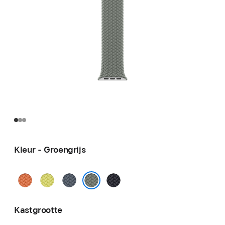
Kleur - Groengrijs
Kurkuma
Neongeel
Ankerblauw
Middernacht
Groengrijs
Kastgrootte