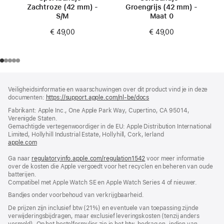
Zachtroze (42 mm) -
Groengrijs (42 mm) -
S/M
Maat 0
€ 49,00
€ 49,00
Voettekst
voetnoten
Veiligheidsinformatie en waarschuwingen over dit product vind je in deze
documenten:
https://support.apple.com/nl-be/docs
(wordt
in
Fabrikant: Apple Inc., One Apple Park Way, Cupertino, CA 95014,
nieuw
Verenigde Staten.
venster
Gemachtigde vertegenwoordiger in de EU: Apple Distribution International
geopend)
Limited, Hollyhill Industrial Estate, Hollyhill, Cork, Ierland
apple.com
(wordt
in
Ga naar
regulatoryinfo.apple.com/regulation1542
nieuw
(wordt
voor meer informatie
over de kosten die Apple vergoedt voor het recyclen en beheren van oude
venster
in
batterijen.
geopend)
nieuw
Compatibel met Apple Watch SE en Apple Watch Series 4 of nieuwer.
venster
geopend)
Bandjes onder voorbehoud van verkrijgbaarheid.
De prijzen zijn inclusief btw (21%) en eventuele van toepassing zijnde
verwijderingsbijdragen, maar exclusief leveringskosten (tenzij anders