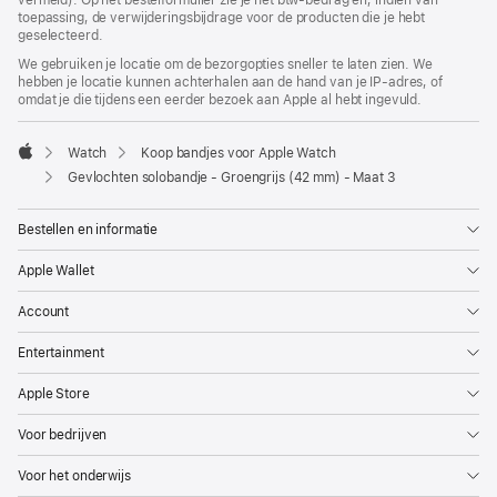
vermeld). Op het bestelformulier zie je het btw-bedrag en, indien van
toepassing, de verwijderingsbijdrage voor de producten die je hebt
geselecteerd.
We gebruiken je locatie om de bezorgopties sneller te laten zien. We
hebben je locatie kunnen achterhalen aan de hand van je IP-adres, of
omdat je die tijdens een eerder bezoek aan Apple al hebt ingevuld.
Watch
Koop bandjes voor Apple Watch
Apple
Gevlochten solobandje - Groengrijs (42 mm) - Maat 3
Bestellen en informatie
Apple Wallet
Account
Entertainment
Apple Store
Voor bedrijven
Voor het onderwijs