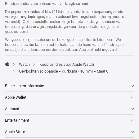
geopend)
Bandjes onder voorbehoud van verkrijgbaarheid.
De prijzen zijn inclusief btw (21%) en eventuele van toepassing zijnde
verwijderingsbijdragen, maar exclusief leveringskosten (tenzij anders
vermeld). Op het bestelformulier zie je het btw-bedrag en, indien van
toepassing, de verwijderingsbijdrage voor de producten die je hebt
geselecteerd.
We gebruiken je locatie om de bezorgopties sneller te laten zien. We
hebben je locatie kunnen achterhalen aan de hand van je IP-adres, of
omdat je die tijdens een eerder bezoek aan Apple al hebt ingevuld.
Watch
Koop bandjes voor Apple Watch
Apple
Gevlochten solobandje - Kurkuma (46 mm) - Maat 0
Bestellen en informatie
Apple Wallet
Account
Entertainment
Apple Store