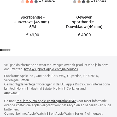
+ 4 andere
+ 1 andere
Sportbandje -
Geweven
Guaveroze (46 mm) -
sportbandje -
S/M
Dauwblauw (46 mm)
€ 49,00
€ 49,00
Voettekst
voetnoten
Veiligheidsinformatie en waarschuwingen over dit product vind je in deze
documenten:
https://support.apple.com/nl-be/docs
(wordt
in
Fabrikant: Apple Inc., One Apple Park Way, Cupertino, CA 95014,
nieuw
Verenigde Staten.
venster
Gemachtigde vertegenwoordiger in de EU: Apple Distribution International
geopend)
Limited, Hollyhill Industrial Estate, Hollyhill, Cork, Ierland
apple.com
(wordt
in
Ga naar
regulatoryinfo.apple.com/regulation1542
nieuw
(wordt
voor meer informatie
over de kosten die Apple vergoedt voor het recyclen en beheren van oude
venster
in
batterijen.
geopend)
nieuw
Compatibel met Apple Watch SE en Apple Watch Series 4 of nieuwer.
venster