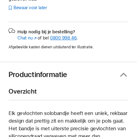
Bewaar voor later
Hulp nodig bij je bestelling?
Chat nu
(Wordt
of bel
0800 998 46
.
in
Afgebeelde kasten dienen uitsluitend ter illustratie.
nieuw
venster
geopend)
Productinformatie
Overzicht
Elk gevlochten solobandje heeft een uniek, rekbaar
design dat prettig zit en makkelijk om je pols gaat.
Het bandje is met uiterste precisie gevlochten van
siliconendraad verweven met meer dan