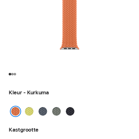
Kleur - Kurkuma
Neongeel
Ankerblauw
Groengrijs
Middernacht
Kurkuma
Kastgrootte