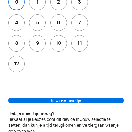
0
1
2
3
4
5
6
7
8
9
10
11
12
In winkelmandje
Heb je meer tijd nodig?
Bewaar al je keuzes door dit device in Jouw selectie te
zetten, dan kun je altijd terugkomen en verdergaan waar je
gebleven was.