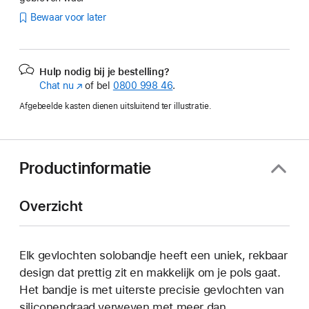
Bewaar voor later
Hulp nodig bij je bestelling?
Chat nu
(Wordt
of bel
0800 998 46
.
in
Afgebeelde kasten dienen uitsluitend ter illustratie.
nieuw
venster
geopend)
Productinformatie
Overzicht
Elk gevlochten solobandje heeft een uniek, rekbaar
design dat prettig zit en makkelijk om je pols gaat.
Het bandje is met uiterste precisie gevlochten van
siliconendraad verweven met meer dan