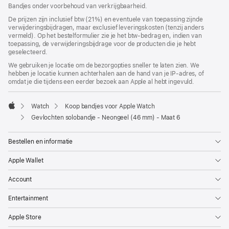
geopend)
Bandjes onder voorbehoud van verkrijgbaarheid.
De prijzen zijn inclusief btw (21%) en eventuele van toepassing zijnde
verwijderingsbijdragen, maar exclusief leveringskosten (tenzij anders
vermeld). Op het bestelformulier zie je het btw-bedrag en, indien van
toepassing, de verwijderingsbijdrage voor de producten die je hebt
geselecteerd.
We gebruiken je locatie om de bezorgopties sneller te laten zien. We
hebben je locatie kunnen achterhalen aan de hand van je IP-adres, of
omdat je die tijdens een eerder bezoek aan Apple al hebt ingevuld.
Watch
Koop bandjes voor Apple Watch
Apple
Gevlochten solobandje - Neongeel (46 mm) - Maat 6
Bestellen en informatie
Apple Wallet
Account
Entertainment
Apple Store