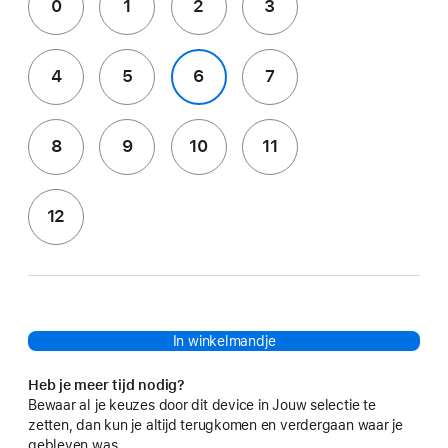
0
1
2
3
4
5
6
7
8
9
10
11
12
In winkelmandje
Heb je meer tijd nodig?
Bewaar al je keuzes door dit device in Jouw selectie te
zetten, dan kun je altijd terugkomen en verdergaan waar je
gebleven was.