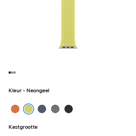
Kleur - Neongeel
Kurkuma
Ankerblauw
Groengrijs
Middernacht
Neongeel
Kastgrootte