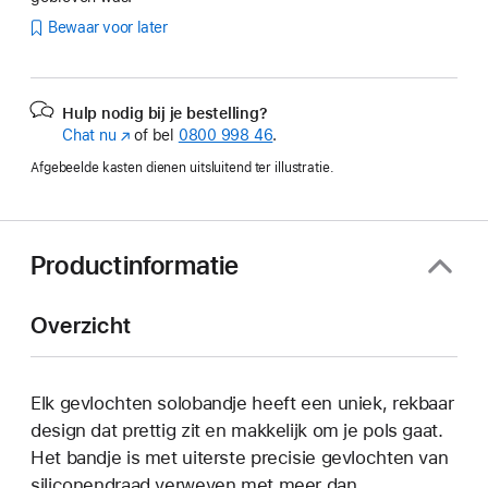
Bewaar voor later
Hulp nodig bij je bestelling?
Chat nu
(Wordt
of bel
0800 998 46
.
in
Afgebeelde kasten dienen uitsluitend ter illustratie.
nieuw
venster
geopend)
Productinformatie
Overzicht
Elk gevlochten solobandje heeft een uniek, rekbaar
design dat prettig zit en makkelijk om je pols gaat.
Het bandje is met uiterste precisie gevlochten van
siliconendraad verweven met meer dan