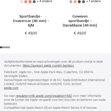
+ 4 andere
+ 1 andere
Sportbandje -
Geweven
Guaveroze (46 mm) -
sportbandje -
S/M
Dauwblauw (46 mm)
€ 49,00
€ 49,00
Voettekst
voetnoten
Veiligheidsinformatie en waarschuwingen over dit product vind je in deze
documenten:
https://support.apple.com/nl-be/docs
(wordt
in
Fabrikant: Apple Inc., One Apple Park Way, Cupertino, CA 95014,
nieuw
Verenigde Staten.
venster
Gemachtigde vertegenwoordiger in de EU: Apple Distribution International
geopend)
Limited, Hollyhill Industrial Estate, Hollyhill, Cork, Ierland
apple.com
(wordt
in
Ga naar
regulatoryinfo.apple.com/regulation1542
nieuw
(wordt
voor meer informatie
over de kosten die Apple vergoedt voor het recyclen en beheren van oude
venster
in
batterijen.
geopend)
nieuw
Compatibel met Apple Watch SE en Apple Watch Series 4 of nieuwer.
venster