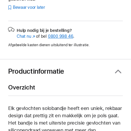
Bewaar voor later
Hulp nodig bij je bestelling?
Chat nu
(Wordt
of bel
0800 998 46
.
in
Afgebeelde kasten dienen uitsluitend ter illustratie.
nieuw
venster
geopend)
Productinformatie
Overzicht
Elk gevlochten solobandje heeft een uniek, rekbaar
design dat prettig zit en makkelijk om je pols gaat.
Het bandje is met uiterste precisie gevlochten van
siliconendraad verweven met meer dan