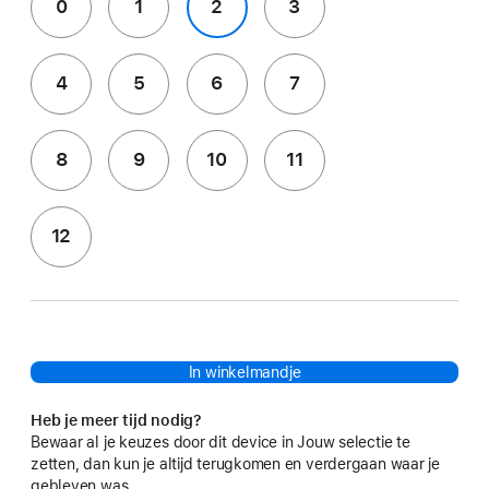
0
1
2
3
4
5
6
7
8
9
10
11
12
In winkelmandje
Heb je meer tijd nodig?
Bewaar al je keuzes door dit device in Jouw selectie te
zetten, dan kun je altijd terugkomen en verdergaan waar je
gebleven was.