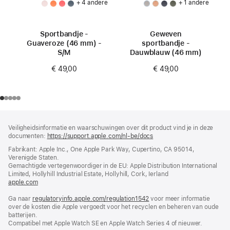
+ 4 andere
+ 1 andere
Sportbandje -
Geweven
Guaveroze (46 mm) -
sportbandje -
S/M
Dauwblauw (46 mm)
€ 49,00
€ 49,00
Voettekst
voetnoten
Veiligheidsinformatie en waarschuwingen over dit product vind je in deze
documenten:
https://support.apple.com/nl-be/docs
(wordt
in
Fabrikant: Apple Inc., One Apple Park Way, Cupertino, CA 95014,
nieuw
Verenigde Staten.
venster
Gemachtigde vertegenwoordiger in de EU: Apple Distribution International
geopend)
Limited, Hollyhill Industrial Estate, Hollyhill, Cork, Ierland
apple.com
(wordt
in
Ga naar
regulatoryinfo.apple.com/regulation1542
nieuw
(wordt
voor meer informatie
over de kosten die Apple vergoedt voor het recyclen en beheren van oude
venster
in
batterijen.
geopend)
nieuw
Compatibel met Apple Watch SE en Apple Watch Series 4 of nieuwer.
venster