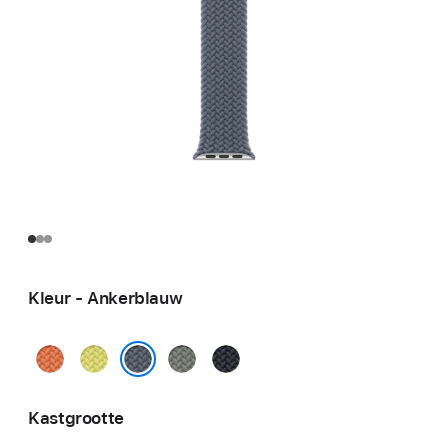
Kleur - Ankerblauw
Kurkuma
Neongeel
Groengrijs
Middernacht
Ankerblauw
Kastgrootte