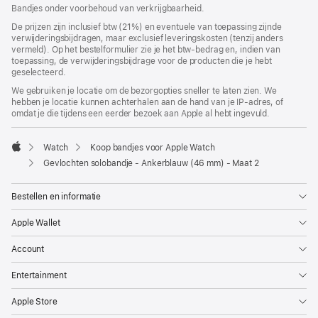
geopend)
Bandjes onder voorbehoud van verkrijgbaarheid.
De prijzen zijn inclusief btw (21%) en eventuele van toepassing zijnde
verwijderingsbijdragen, maar exclusief leveringskosten (tenzij anders
vermeld). Op het bestelformulier zie je het btw-bedrag en, indien van
toepassing, de verwijderingsbijdrage voor de producten die je hebt
geselecteerd.
We gebruiken je locatie om de bezorgopties sneller te laten zien. We
hebben je locatie kunnen achterhalen aan de hand van je IP-adres, of
omdat je die tijdens een eerder bezoek aan Apple al hebt ingevuld.
Watch
Koop bandjes voor Apple Watch
Apple
Gevlochten solobandje - Ankerblauw (46 mm) - Maat 2
Bestellen en informatie
Apple Wallet
Account
Entertainment
Apple Store