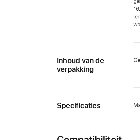
ga
16
le
wa
Inhoud van de
Ge
verpakking
Specificaties
Ma
Compatibiliteit