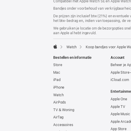
Compatibel met Apple Watch SE en Apple Watch 
venster
geopend)
Bandjes onder voorbehoud van verkrijgbaarheid
De prijzen zijn inclusief btw (21%) en eventuele
het btw-bedrag en, indien van toepassing, de ve
We gebruiken je locatie om de bezorgopties snell
aan Apple al hebt ingevuld.
Watch
Koop bandjes voor Apple W
Apple
Bestellen en informatie
Account
Store
Beheer je A
Mac
Apple Store
iPad
iCloud.com
iPhone
Entertainme
Watch
Apple One
AirPods
Apple TV
TV & Woning
Apple Music
AirTag
Apple Arcad
Accessoires
App Store