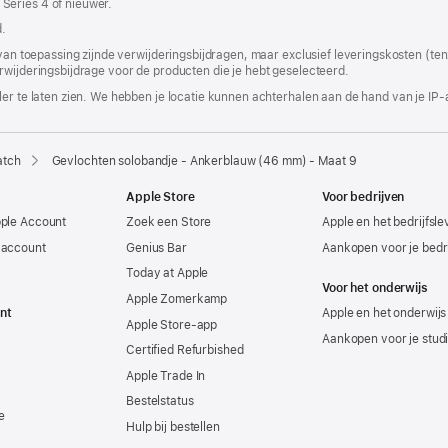
Series 4 of nieuwer.
in
nieuw
.
venster
geopend)
 van toepassing zijnde verwijderingsbijdragen, maar exclusief leveringskosten (tenz
rwijderingsbijdrage voor de producten die je hebt geselecteerd.
er te laten zien. We hebben je locatie kunnen achterhalen aan de hand van je IP-
atch
Gevlochten solobandje - Ankerblauw (46 mm) - Maat 9
Apple Store
Voor bedrijven
pple Account
Zoek een Store
Apple en het bedrijfsl
-account
Genius Bar
Aankopen voor je bedri
Today at Apple
Voor het onderwijs
Apple Zomerkamp
nt
Apple en het onderwijs
Apple Store-app
Aankopen voor je stud
Certified Refurbished
Apple Trade In
Bestelstatus
e
Hulp bij bestellen