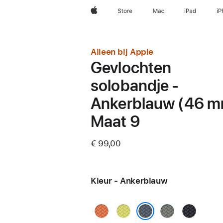
Apple
Store
Mac
iPad
iP
Alleen bij Apple
Gevlochten
solobandje -
Ankerblauw (46 m
Maat 9
€ 99,00
Kleur - Ankerblauw
Kurkuma
Neongeel
Groengrijs
Middernac