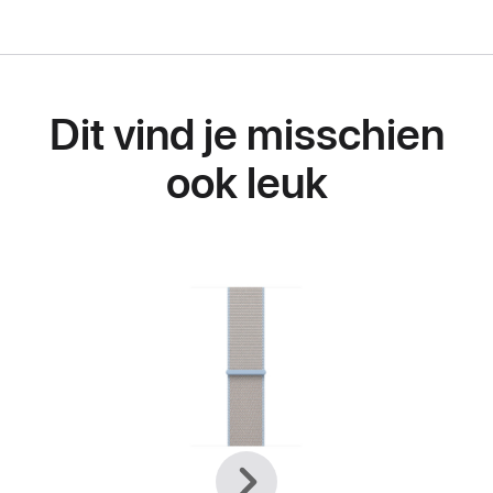
Dit vind je misschien
ook leuk
Vorige
Volgende