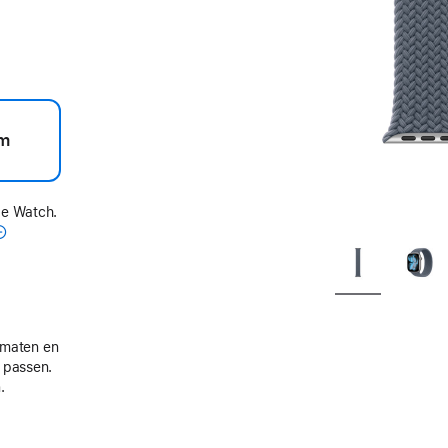
m
le Watch.
e maten en
 passen.
.