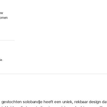
uw
gkomen
ie.
k gevlochten solobandje heeft een uniek, rekbaar design dat 