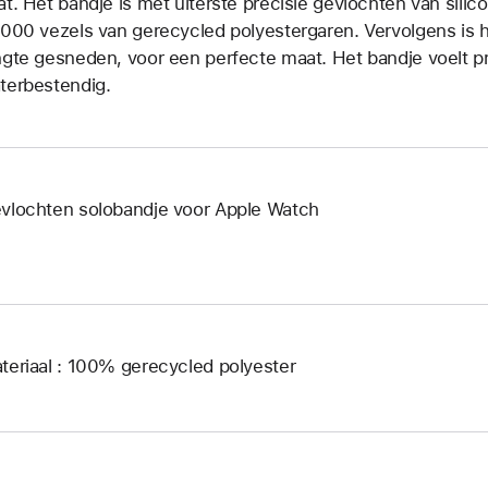
at. Het bandje is met uiterste precisie gevlochten van si
.000 vezels van gerecycled polyestergaren. Vervolgens is h
ngte gesneden, voor een perfecte maat. Het bandje voelt pr
terbestendig.
vlochten solobandje voor Apple Watch
teriaal : 100% gerecycled polyester