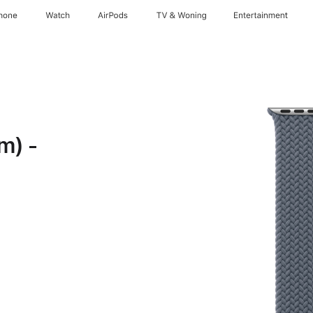
hone
Watch
AirPods
TV & Woning
Entertainment
m) -
ht