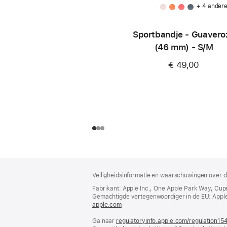
+ 4 ander
Sportbandje - Guavero
(46 mm) - S/M
€ 49,00
Voettekst
voetnoten
Veiligheidsinformatie en waarschuwingen over d
Fabrikant: Apple Inc., One Apple Park Way, Cup
Gemachtigde vertegenwoordiger in de EU: Apple Dis
apple.com
(wordt
in
Ga naar
regulatoryinfo.apple.com/regulation15
nieuw