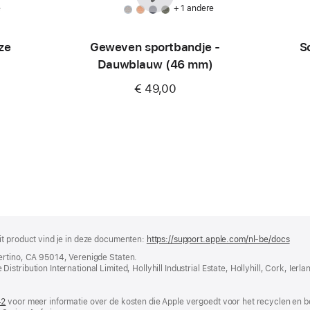
e
+ 1 andere
ze
Geweven sportbandje -
S
Dauwblauw (46 mm)
€ 49,00
it product vind je in deze documenten:
https://support.apple.com/nl-be/docs
(wor
in
ertino, CA 95014, Verenigde Staten.
nieu
tribution International Limited, Hollyhill Industrial Estate, Hollyhill, Cork, Ierla
vens
geop
42
(wordt
voor meer informatie over de kosten die Apple vergoedt voor het recyclen en b