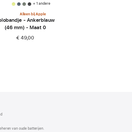
+ 1 andere
Alleen bij Apple
olobandje - Ankerblauw
(46 mm) - Maat 0
€ 49,00
dt
w
nd
ter
end)
eheren van oude batterijen.