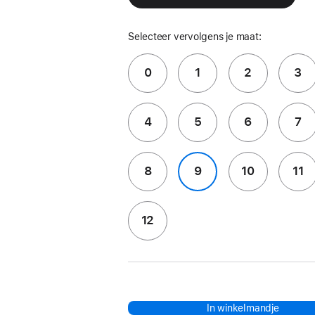
Selecteer vervolgens je maat:
0
1
2
3
4
5
6
7
8
9
10
11
12
In winkelmandje