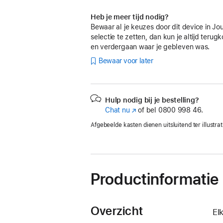
Heb je meer tijd nodig?
Bewaar al je keuzes door dit device in Jo
selectie te zetten, dan kun je altijd teru
en verdergaan waar je gebleven was.
Bewaar voor later
Hulp nodig bij je bestelling?
Chat nu
(Wordt
of bel
0800 998 46.
in
Afgebeelde kasten dienen uitsluitend ter illustrat
nieuw
venster
geopend)
Productinformatie
Overzicht
El