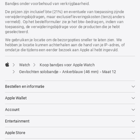
geopend)
Bandjes onder voorbehoud van verkrijgbaarheid.
De prijzen zijn inclusief btw (21%) en eventuele van toepassing zijnde
verwijderingsbijdragen, maar exclusief leveringskosten (tenzij anders
vermeld). Op het bestelformulier zie je het btw-bedrag en, indien van
toepassing, de verwijderingsbijdrage voor de producten die je hebt
geselecteerd.
We gebruiken je locatie om de bezorgopties sneller te laten zien. We
hebben je locatie kunnen achterhalen aan de hand van je IP-adres, of
omdat je die tijdens een eerder bezoek aan Apple al hebt ingevuld.
Watch
Koop bandjes voor Apple Watch
Apple
Gevlochten solobandje - Ankerblauw (46 mm) - Maat 12
Bestellen en informatie
Apple Wallet
Account
Entertainment
Apple Store