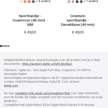
+ 4 andere
+ 1 andere
Sportbandje -
Geweven
Guaveroze (46 mm) -
sportbandje -
S/M
Dauwblauw (46 mm)
€ 49,00
€ 49,00
Voettekst
voetnoten
Veiligheidsinformatie en waarschuwingen over dit product vind je in deze
documenten:
https://support.apple.com/nl-be/docs
(wordt
in
Fabrikant: Apple Inc., One Apple Park Way, Cupertino, CA 95014,
nieuw
Verenigde Staten.
venster
Gemachtigde vertegenwoordiger in de EU: Apple Distribution International
geopend)
Limited, Hollyhill Industrial Estate, Hollyhill, Cork, Ierland
apple.com
(wordt
in
Ga naar
regulatoryinfo.apple.com/regulation1542
nieuw
(wordt
voor meer informatie
over de kosten die Apple vergoedt voor het recyclen en beheren van oude
venster
in
batterijen.
geopend)
nieuw
Compatibel met Apple Watch SE en Apple Watch Series 4 of nieuwer.
venster