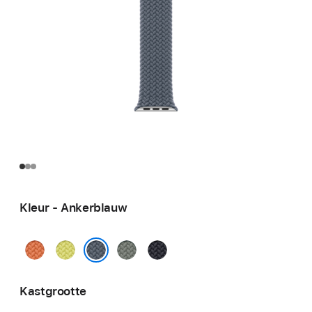
Kleur - Ankerblauw
Kurkuma
Neongeel
Groengrijs
Middernacht
Ankerblauw
Kastgrootte