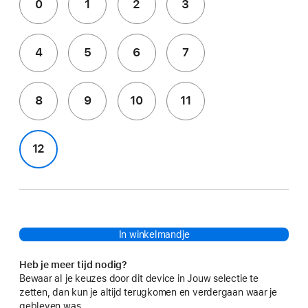
0
1
2
3
4
5
6
7
8
9
10
11
12
In winkelmandje
Heb je meer tijd nodig?
Bewaar al je keuzes door dit device in Jouw selectie te
zetten, dan kun je altijd terugkomen en verdergaan waar je
gebleven was.