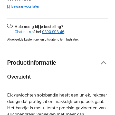
Bewaar voor later
Hulp nodig bij je bestelling?
Chat nu
(Wordt
of bel
0800 998 46
.
in
Afgebeelde kasten dienen uitsluitend ter illustratie.
nieuw
venster
geopend)
Productinformatie
Overzicht
Elk gevlochten solobandje heeft een uniek, rekbaar
design dat prettig zit en makkelijk om je pols gaat.
Het bandje is met uiterste precisie gevlochten van
siliconendraad verweven met meer dan