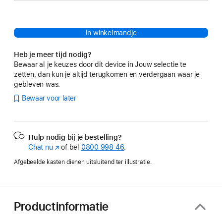
In winkelmandje
Heb je meer tijd nodig?
Bewaar al je keuzes door dit device in Jouw selectie te
zetten, dan kun je altijd terugkomen en verdergaan waar je
gebleven was.
Bewaar voor later
Hulp nodig bij je bestelling?
Chat nu
(Wordt
of bel
0800 998 46
.
in
Afgebeelde kasten dienen uitsluitend ter illustratie.
nieuw
venster
geopend)
Productinformatie