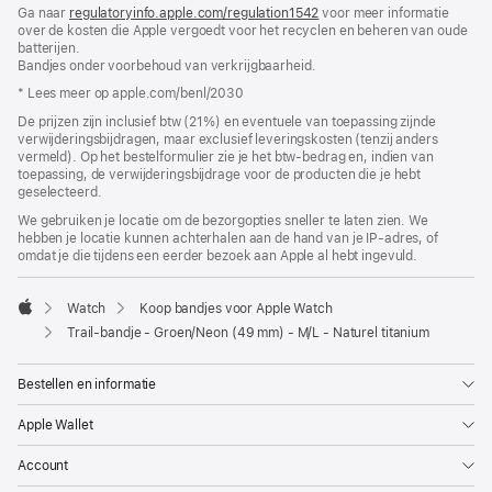
Ga naar
regulatoryinfo.apple.com/regulation1542
nieuw
(wordt
voor meer informatie
over de kosten die Apple vergoedt voor het recyclen en beheren van oude
venster
in
batterijen.
geopend)
nieuw
Bandjes onder voorbehoud van verkrijgbaarheid.
venster
geopend)
* Lees meer op apple.com/benl/2030
De prijzen zijn inclusief btw (21%) en eventuele van toepassing zijnde
verwijderingsbijdragen, maar exclusief leveringskosten (tenzij anders
vermeld). Op het bestelformulier zie je het btw-bedrag en, indien van
toepassing, de verwijderingsbijdrage voor de producten die je hebt
geselecteerd.
We gebruiken je locatie om de bezorgopties sneller te laten zien. We
hebben je locatie kunnen achterhalen aan de hand van je IP-adres, of
omdat je die tijdens een eerder bezoek aan Apple al hebt ingevuld.
Watch
Koop bandjes voor Apple Watch
Apple
Trail-bandje - Groen/Neon (49 mm) - M/L - Naturel titanium
Bestellen en informatie
Apple Wallet
Account