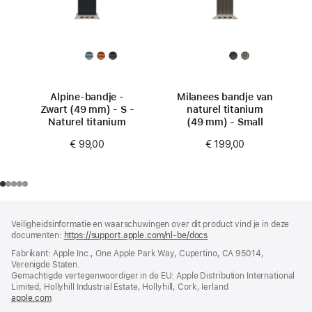
Alpine-bandje -
Milanees bandje van
Zwart (49 mm) - S -
naturel titanium
Naturel titanium
(49 mm) - Small
€ 99,00
€ 199,00
Voettekst
voetnoten
Veiligheidsinformatie en waarschuwingen over dit product vind je in deze
documenten:
https://support.apple.com/nl-be/docs
(wordt
in
Fabrikant: Apple Inc., One Apple Park Way, Cupertino, CA 95014,
nieuw
Verenigde Staten.
venster
Gemachtigde vertegenwoordiger in de EU: Apple Distribution International
geopend)
Limited, Hollyhill Industrial Estate, Hollyhill, Cork, Ierland
apple.com
(wordt
in