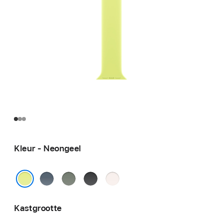
Kleur - Neongeel
Ankerblauw
Groengrijs
Zwart
Rosé
Neongeel
Kastgrootte