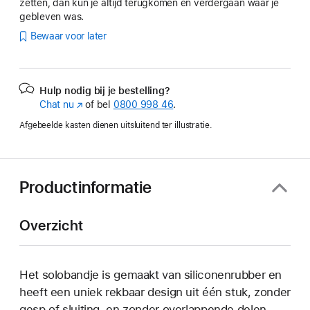
zetten, dan kun je altijd terugkomen en verdergaan waar je
gebleven was.
Bewaar voor later
Hulp nodig bij je bestelling?
Chat nu
(Wordt
of bel
0800 998 46
.
in
Afgebeelde kasten dienen uitsluitend ter illustratie.
nieuw
venster
geopend)
Productinformatie
Overzicht
Het solobandje is gemaakt van siliconenrubber en
heeft een uniek rekbaar design uit één stuk, zonder
gesp of sluiting, en zonder overlappende delen.