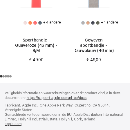
+ 4 andere
+ 1 andere
Sportbandje -
Geweven
Guaveroze (46 mm) -
sportbandje -
S/M
Dauwblauw (46 mm)
€ 49,00
€ 49,00
Voettekst
voetnoten
Veiligheidsinformatie en waarschuwingen over dit product vind je in deze
documenten:
https://support.apple.com/nl-be/docs
(wordt
in
Fabrikant: Apple Inc., One Apple Park Way, Cupertino, CA 95014,
nieuw
Verenigde Staten.
venster
Gemachtigde vertegenwoordiger in de EU: Apple Distribution International
geopend)
Limited, Hollyhill Industrial Estate, Hollyhill, Cork, Ierland
apple.com
(wordt
in