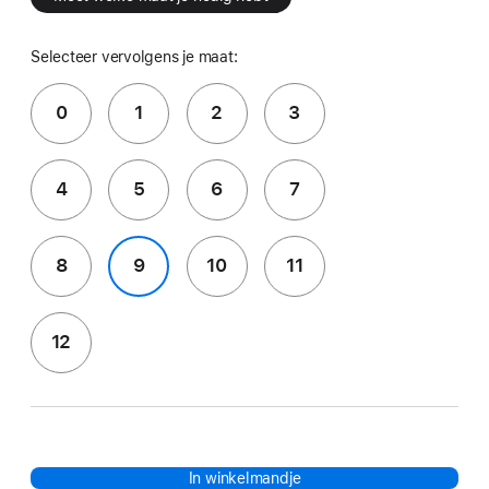
Selecteer vervolgens je maat:
0
1
2
3
4
5
6
7
8
9
10
11
12
In winkelmandje