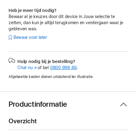
Heb je meer tijd nodig?
Bewaar al je keuzes door dit device in Jouw selectie te
zetten, dan kun je altijd terugkomen en verdergaan waar je
gebleven was.
Bewaar voor later
Hulp nodig bij je bestelling?
Chat nu
(Wordt
of bel
0800 998 46
.
in
Afgebeelde kasten dienen uitsluitend ter illustratie.
nieuw
venster
geopend)
Productinformatie
Overzicht