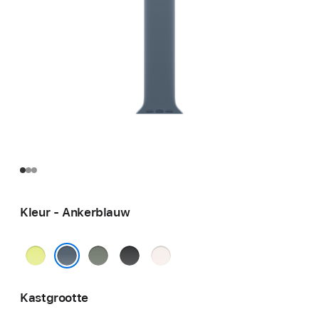
Kleur - Ankerblauw
Neongeel
Groengrijs
Zwart
Rosé
Ankerblauw
Kastgrootte