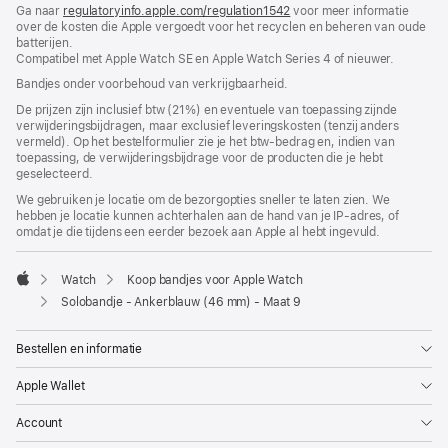
Ga naar
regulatoryinfo.apple.com/regulation1542
nieuw
(wordt
voor meer informatie
over de kosten die Apple vergoedt voor het recyclen en beheren van oude
venster
in
batterijen.
geopend)
nieuw
Compatibel met Apple Watch SE en Apple Watch Series 4 of nieuwer.
venster
geopend)
Bandjes onder voorbehoud van verkrijgbaarheid.
De prijzen zijn inclusief btw (21%) en eventuele van toepassing zijnde
verwijderingsbijdragen, maar exclusief leveringskosten (tenzij anders
vermeld). Op het bestelformulier zie je het btw-bedrag en, indien van
toepassing, de verwijderingsbijdrage voor de producten die je hebt
geselecteerd.
We gebruiken je locatie om de bezorgopties sneller te laten zien. We
hebben je locatie kunnen achterhalen aan de hand van je IP-adres, of
omdat je die tijdens een eerder bezoek aan Apple al hebt ingevuld.
Watch
Koop bandjes voor Apple Watch
Apple
Solobandje - Ankerblauw (46 mm) - Maat 9
Bestellen en informatie
Apple Wallet
Account