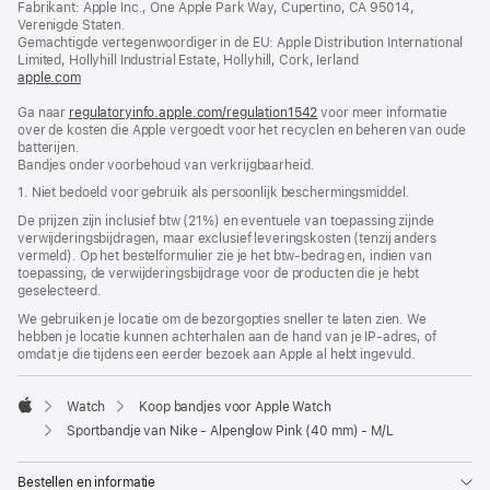
Fabrikant: Apple Inc., One Apple Park Way, Cupertino, CA 95014,
nieuw
Verenigde Staten.
venster
Gemachtigde vertegenwoordiger in de EU: Apple Distribution International
geopend)
Limited, Hollyhill Industrial Estate, Hollyhill, Cork, Ierland
apple.com
(wordt
in
Ga naar
regulatoryinfo.apple.com/regulation1542
nieuw
(wordt
voor meer informatie
over de kosten die Apple vergoedt voor het recyclen en beheren van oude
venster
in
batterijen.
geopend)
nieuw
Bandjes onder voorbehoud van verkrijgbaarheid.
venster
geopend)
1. Niet bedoeld voor gebruik als persoonlijk beschermings­middel.
De prijzen zijn inclusief btw (21%) en eventuele van toepassing zijnde
verwijderingsbijdragen, maar exclusief leveringskosten (tenzij anders
vermeld). Op het bestelformulier zie je het btw-bedrag en, indien van
toepassing, de verwijderingsbijdrage voor de producten die je hebt
geselecteerd.
We gebruiken je locatie om de bezorgopties sneller te laten zien. We
hebben je locatie kunnen achterhalen aan de hand van je IP-adres, of
omdat je die tijdens een eerder bezoek aan Apple al hebt ingevuld.
Watch
Koop bandjes voor Apple Watch
Apple
Sportbandje van Nike - Alpenglow Pink (40 mm) - M/L
Bestellen en informatie