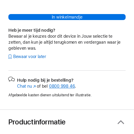
In winkelmandje
Heb je meer tijd nodig?
Bewaar al je keuzes door dit device in Jouw selectie te
zetten, dan kun je altijd terugkomen en verdergaan waar je
gebleven was.
Bewaar voor later
Hulp nodig bij je bestelling?
Chat nu
(Wordt
of bel
0800 998 46
.
in
Afgebeelde kasten dienen uitsluitend ter illustratie.
nieuw
venster
geopend)
Productinformatie