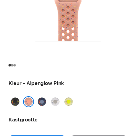
Kleur - Alpenglow Pink
Midnight
Blue
Veiled
Volt
Black
Ribbon
Grey
Splash
Alpenglow Pink
Kastgrootte