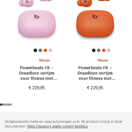
Nieuw
Nieuw
Powerbeats Fit –
Powerbeats Fit –
Draadloze oortjes
Draadloze oortjes
voor fitness met
voor fitness met
stevige pasvorm –
stevige pasvorm –
€ 229,95
€ 229,95
Krachtig roze
Sprankelend oranje
Voettekst
voetnoten
Veiligheidsinformatie en waarschuwingen over dit product vind je in deze
documenten:
https://support.apple.com/nl-be/docs
(wordt
in