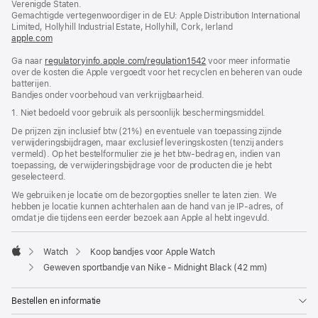
Verenigde Staten.
venster
Gemachtigde vertegenwoordiger in de EU: Apple Distribution International
geopend)
Limited, Hollyhill Industrial Estate, Hollyhill, Cork, Ierland
apple.com
(wordt
in
Ga naar
regulatoryinfo.apple.com/regulation1542
nieuw
(wordt
voor meer informatie
over de kosten die Apple vergoedt voor het recyclen en beheren van oude
venster
in
batterijen.
geopend)
nieuw
Bandjes onder voorbehoud van verkrijgbaarheid.
venster
geopend)
1. Niet bedoeld voor gebruik als persoonlijk beschermings­middel.
De prijzen zijn inclusief btw (21%) en eventuele van toepassing zijnde
verwijderingsbijdragen, maar exclusief leveringskosten (tenzij anders
vermeld). Op het bestelformulier zie je het btw-bedrag en, indien van
toepassing, de verwijderingsbijdrage voor de producten die je hebt
geselecteerd.
We gebruiken je locatie om de bezorgopties sneller te laten zien. We
hebben je locatie kunnen achterhalen aan de hand van je IP-adres, of
omdat je die tijdens een eerder bezoek aan Apple al hebt ingevuld.
Watch
Koop bandjes voor Apple Watch
Apple
Geweven sportbandje van Nike - Midnight Black (42 mm)
Bestellen en informatie