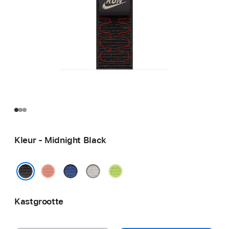
Kleur - Midnight Black
Alpenglow
Blue
Veiled
Volt
Pink
Ribbon
Grey
Splash
Midnight Black
Kastgrootte