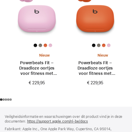
Nieuw
Nieuw
Powerbeats Fit –
Powerbeats Fit –
Draadloze oortjes
Draadloze oortjes
voor fitness met
voor fitness met
stevige pasvorm –
stevige pasvorm –
€ 229,95
€ 229,95
Krachtig roze
Sprankelend oranje
Voettekst
voetnoten
Veiligheidsinformatie en waarschuwingen over dit product vind je in deze
documenten:
https://support.apple.com/nl-be/docs
(wordt
in
Fabrikant: Apple Inc., One Apple Park Way, Cupertino, CA 95014,
nieuw