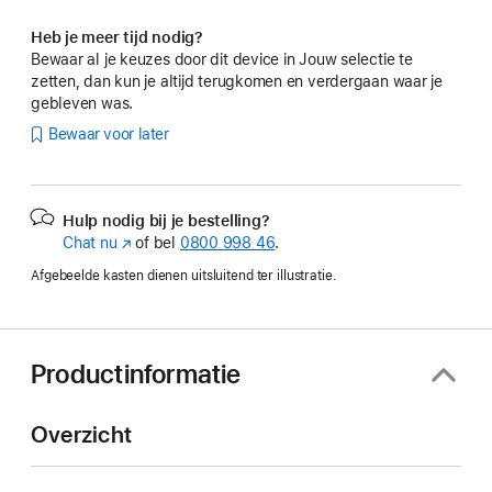
Heb je meer tijd nodig?
Bewaar al je keuzes door dit device in Jouw selectie te
zetten, dan kun je altijd terugkomen en verdergaan waar je
gebleven was.
Bewaar voor later
Hulp nodig bij je bestelling?
Chat nu
(Wordt
of bel
0800 998 46
.
in
Afgebeelde kasten dienen uitsluitend ter illustratie.
nieuw
venster
geopend)
Productinformatie
Overzicht