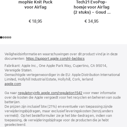
mophie Knit Puck
Tech21 EvoPop-
voor AirTag
hoesje voor AirTag
(2 stuks) – Goud &
Transparant
€ 18,95
€ 34,95
Voettekst
voetnoten
Veiligheidsinformatie en waarschuwingen over dit product vind je in deze
documenten:
https://support.apple.com/nl-be/docs
(wordt
in
Fabrikant: Apple Inc., One Apple Park Way, Cupertino, CA 95014,
nieuw
Verenigde Staten.
venster
Gemachtigde vertegenwoordiger in de EU: Apple Distribution International
geopend)
Limited, Hollyhill Industrial Estate, Hollyhill, Cork, Ierland
apple.com
(wordt
in
Ga naar
regulatoryinfo.apple.com/regulation1542
nieuw
(wordt
voor meer informatie
over de kosten die Apple vergoedt voor het recyclen en beheren van oude
venster
in
batterijen.
geopend)
nieuw
De prijzen zijn inclusief btw (21%) en eventuele van toepassing zijnde
venster
verwijderingsbijdragen, maar exclusief leveringskosten (tenzij anders
geopend)
vermeld). Op het bestelformulier zie je het btw-bedrag en, indien van
toepassing, de verwijderingsbijdrage voor de producten die je hebt
geselecteerd.