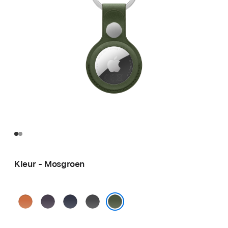
Kleur - Mosgroen
Oranjerood
Middernachtpaars
Marineblauw
Zwart
Mosgroen