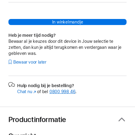
In winkelmandje
Heb je meer tijd nodig?
Bewaar al je keuzes door dit device in Jouw selectie te
zetten, dan kun je altijd terugkomen en verdergaan waar je
gebleven was.
Bewaar voor later
Hulp nodig bij je bestelling?
Chat nu
(Wordt
of bel
0800 998 46
.
in
nieuw
venster
geopend)
Productinformatie