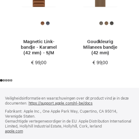
Magnetic Link-
Goudkleurig
bandje - Karamel
Milanees bandje
(42 mm) - S/M
(42 mm)
€ 99,00
€ 99,00
Voettekst
voetnoten
Veiligheidsinformatie en waarschuwingen over dit product vind je in deze
documenten:
https://support.apple.com/nl-be/docs
(wordt
in
Fabrikant: Apple Inc., One Apple Park Way, Cupertino, CA 95014,
nieuw
Verenigde Staten.
venster
Gemachtigde vertegenwoordiger in de EU: Apple Distribution International
geopend)
Limited, Hollyhill Industrial Estate, Hollyhill, Cork, Ierland
apple.com
(wordt
in