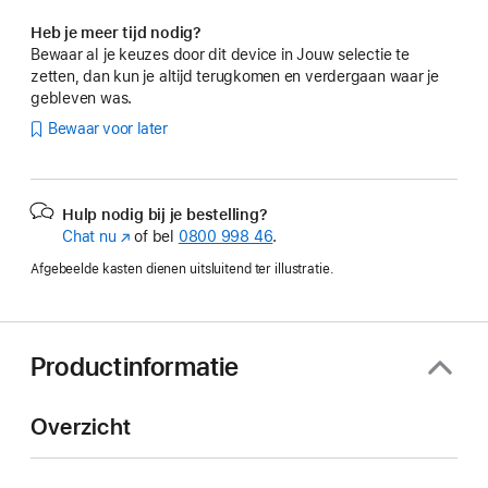
Heb je meer tijd nodig?
Bewaar al je keuzes door dit device in Jouw selectie te
zetten, dan kun je altijd terugkomen en verdergaan waar je
gebleven was.
Bewaar voor later
Hulp nodig bij je bestelling?
Chat nu
(Wordt
of bel
0800 998 46
.
in
Afgebeelde kasten dienen uitsluitend ter illustratie.
nieuw
venster
geopend)
Productinformatie
Overzicht