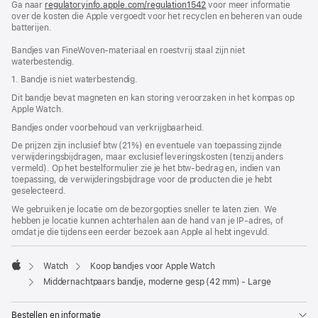
Ga naar
regulatoryinfo.apple.com/regulation1542
nieuw
(wordt
voor meer informatie
over de kosten die Apple vergoedt voor het recyclen en beheren van oude
venster
in
batterijen.
geopend)
nieuw
venster
Bandjes van FineWoven-materiaal en roestvrij staal zijn niet
geopend)
waterbestendig.
1. Bandje is niet waterbestendig.
Dit bandje bevat magneten en kan storing veroorzaken in het kompas op
Apple Watch.
Bandjes onder voorbehoud van verkrijgbaarheid.
De prijzen zijn inclusief btw (21%) en eventuele van toepassing zijnde
verwijderingsbijdragen, maar exclusief leveringskosten (tenzij anders
vermeld). Op het bestelformulier zie je het btw-bedrag en, indien van
toepassing, de verwijderingsbijdrage voor de producten die je hebt
geselecteerd.
We gebruiken je locatie om de bezorgopties sneller te laten zien. We
hebben je locatie kunnen achterhalen aan de hand van je IP-adres, of
omdat je die tijdens een eerder bezoek aan Apple al hebt ingevuld.
Watch
Koop bandjes voor Apple Watch
Apple
Middernachtpaars bandje, moderne gesp (42 mm) - Large
Bestellen en informatie