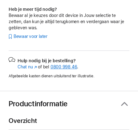
Heb je meer tijd nodig?
Bewaar al je keuzes door dit device in Jouw selectie te
zetten, dan kun je altijd terugkomen en verdergaan waar je
gebleven was.
Bewaar voor later
Hulp nodig bij je bestelling?
Chat nu
(Wordt
of bel
0800 998 46
.
in
Afgebeelde kasten dienen uitsluitend ter illustratie.
nieuw
venster
geopend)
Productinformatie
Overzicht