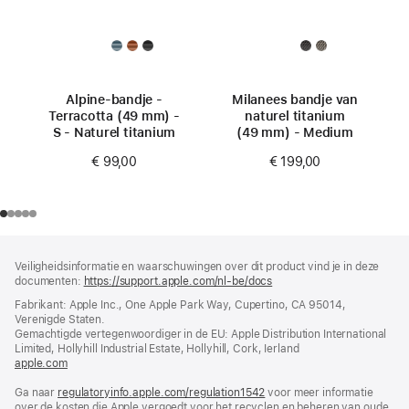
Alpine-bandje -
Milanees bandje van
Terracotta (49 mm) -
naturel titanium
S - Naturel titanium
(49 mm) - Medium
€ 99,00
€ 199,00
Voettekst
voetnoten
Veiligheidsinformatie en waarschuwingen over dit product vind je in deze
documenten:
https://support.apple.com/nl-be/docs
(wordt
in
Fabrikant: Apple Inc., One Apple Park Way, Cupertino, CA 95014,
nieuw
Verenigde Staten.
venster
Gemachtigde vertegenwoordiger in de EU: Apple Distribution International
geopend)
Limited, Hollyhill Industrial Estate, Hollyhill, Cork, Ierland
apple.com
(wordt
in
Ga naar
regulatoryinfo.apple.com/regulation1542
nieuw
(wordt
voor meer informatie
over de kosten die Apple vergoedt voor het recyclen en beheren van oude
venster
in