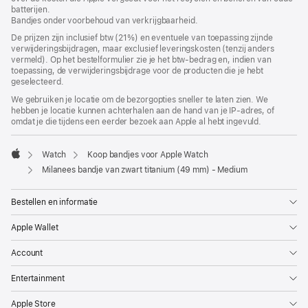
batterijen.
geopend)
nieuw
Bandjes onder voorbehoud van verkrijgbaarheid.
venster
geopend)
De prijzen zijn inclusief btw (21%) en eventuele van toepassing zijnde
verwijderingsbijdragen, maar exclusief leveringskosten (tenzij anders
vermeld). Op het bestelformulier zie je het btw-bedrag en, indien van
toepassing, de verwijderingsbijdrage voor de producten die je hebt
geselecteerd.
We gebruiken je locatie om de bezorgopties sneller te laten zien. We
hebben je locatie kunnen achterhalen aan de hand van je IP-adres, of
omdat je die tijdens een eerder bezoek aan Apple al hebt ingevuld.
Watch
Koop bandjes voor Apple Watch
Apple
Milanees bandje van zwart titanium (49 mm) - Medium
Bestellen en informatie
Apple Wallet
Account
Entertainment
Apple Store