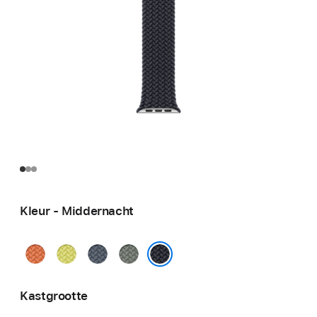
Kleur - Middernacht
Kurkuma
Neongeel
Ankerblauw
Groengrijs
Middernacht
Kastgrootte