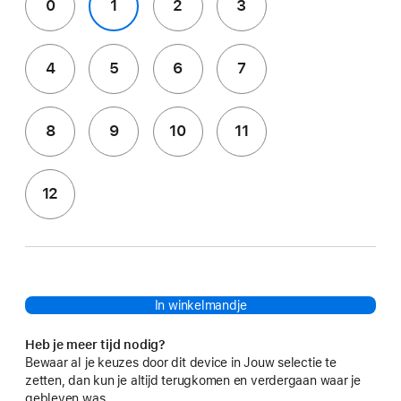
0
1
2
3
4
5
6
7
8
9
10
11
12
In winkelmandje
Heb je meer tijd nodig?
Bewaar al je keuzes door dit device in Jouw selectie te
zetten, dan kun je altijd terugkomen en verdergaan waar je
gebleven was.