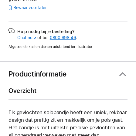
Bewaar voor later
Hulp nodig bij je bestelling?
Chat nu
(Wordt
of bel
0800 998 46
.
in
Afgebeelde kasten dienen uitsluitend ter illustratie.
nieuw
venster
geopend)
Productinformatie
Overzicht
Elk gevlochten solobandje heeft een uniek, rekbaar
design dat prettig zit en makkelijk om je pols gaat.
Het bandje is met uiterste precisie gevlochten van
siliconendraad verweven met meer dan