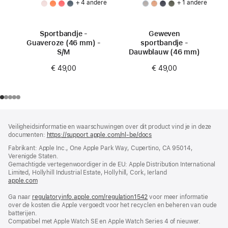
+ 4 andere
+ 1 andere
Sportbandje -
Geweven
Guaveroze (46 mm) -
sportbandje -
S/M
Dauwblauw (46 mm)
€ 49,00
€ 49,00
Voettekst
voetnoten
Veiligheidsinformatie en waarschuwingen over dit product vind je in deze
documenten:
https://support.apple.com/nl-be/docs
(wordt
in
Fabrikant: Apple Inc., One Apple Park Way, Cupertino, CA 95014,
nieuw
Verenigde Staten.
venster
Gemachtigde vertegenwoordiger in de EU: Apple Distribution International
geopend)
Limited, Hollyhill Industrial Estate, Hollyhill, Cork, Ierland
apple.com
(wordt
in
Ga naar
regulatoryinfo.apple.com/regulation1542
nieuw
(wordt
voor meer informatie
over de kosten die Apple vergoedt voor het recyclen en beheren van oude
venster
in
batterijen.
geopend)
nieuw
Compatibel met Apple Watch SE en Apple Watch Series 4 of nieuwer.
venster