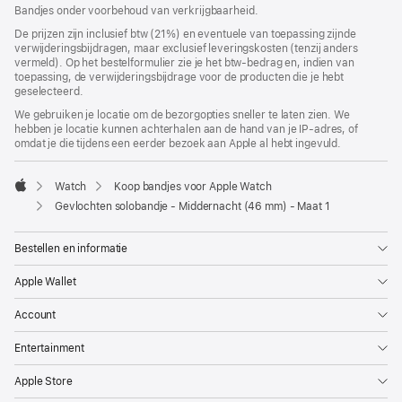
geopend)
Bandjes onder voorbehoud van verkrijgbaarheid.
De prijzen zijn inclusief btw (21%) en eventuele van toepassing zijnde
verwijderingsbijdragen, maar exclusief leveringskosten (tenzij anders
vermeld). Op het bestelformulier zie je het btw-bedrag en, indien van
toepassing, de verwijderingsbijdrage voor de producten die je hebt
geselecteerd.
We gebruiken je locatie om de bezorgopties sneller te laten zien. We
hebben je locatie kunnen achterhalen aan de hand van je IP-adres, of
omdat je die tijdens een eerder bezoek aan Apple al hebt ingevuld.
Watch
Koop bandjes voor Apple Watch
Apple
Gevlochten solobandje - Middernacht (46 mm) - Maat 1
Bestellen en informatie
Apple Wallet
Account
Entertainment
Apple Store