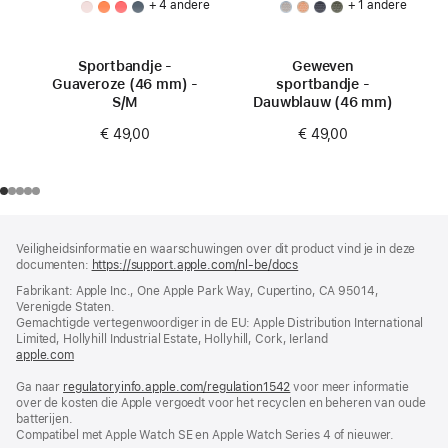
+ 4 andere
+ 1 andere
Sportbandje -
Geweven
Guaveroze (46 mm) -
sportbandje -
S/M
Dauwblauw (46 mm)
€ 49,00
€ 49,00
Voettekst
voetnoten
Veiligheidsinformatie en waarschuwingen over dit product vind je in deze
documenten:
https://support.apple.com/nl-be/docs
(wordt
in
Fabrikant: Apple Inc., One Apple Park Way, Cupertino, CA 95014,
nieuw
Verenigde Staten.
venster
Gemachtigde vertegenwoordiger in de EU: Apple Distribution International
geopend)
Limited, Hollyhill Industrial Estate, Hollyhill, Cork, Ierland
apple.com
(wordt
in
Ga naar
regulatoryinfo.apple.com/regulation1542
nieuw
(wordt
voor meer informatie
over de kosten die Apple vergoedt voor het recyclen en beheren van oude
venster
in
batterijen.
geopend)
nieuw
Compatibel met Apple Watch SE en Apple Watch Series 4 of nieuwer.
venster