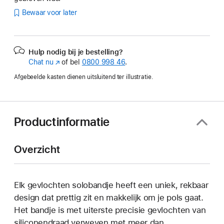
Bewaar voor later
Hulp nodig bij je bestelling?
Chat nu
(Wordt
of bel
0800 998 46
.
in
Afgebeelde kasten dienen uitsluitend ter illustratie.
nieuw
venster
geopend)
Productinformatie
Overzicht
Elk gevlochten solobandje heeft een uniek, rekbaar
design dat prettig zit en makkelijk om je pols gaat.
Het bandje is met uiterste precisie gevlochten van
siliconendraad verweven met meer dan