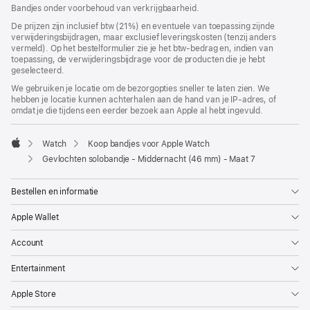
geopend)
Bandjes onder voorbehoud van verkrijgbaarheid.
De prijzen zijn inclusief btw (21%) en eventuele van toepassing zijnde
verwijderingsbijdragen, maar exclusief leveringskosten (tenzij anders
vermeld). Op het bestelformulier zie je het btw-bedrag en, indien van
toepassing, de verwijderingsbijdrage voor de producten die je hebt
geselecteerd.
We gebruiken je locatie om de bezorgopties sneller te laten zien. We
hebben je locatie kunnen achterhalen aan de hand van je IP-adres, of
omdat je die tijdens een eerder bezoek aan Apple al hebt ingevuld.
Watch
Koop bandjes voor Apple Watch
Apple
Gevlochten solobandje - Middernacht (46 mm) - Maat 7
Bestellen en informatie
Apple Wallet
Account
Entertainment
Apple Store