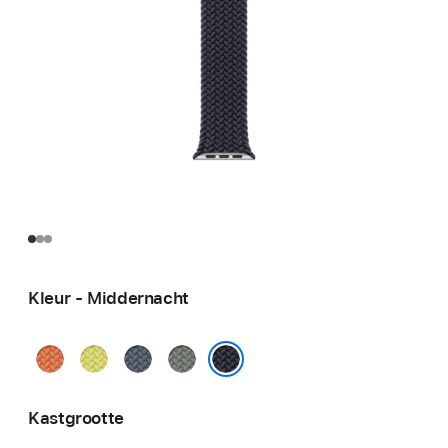
Kleur - Middernacht
Kurkuma
Neongeel
Ankerblauw
Groengrijs
Middernacht
Kastgrootte