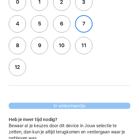
0
1
2
3
4
5
6
7
8
9
10
11
12
In winkelmandje
Heb je meer tijd nodig?
Bewaar al je keuzes door dit device in Jouw selectie te
zetten, dan kun je altijd terugkomen en verdergaan waar je
gebleven was.