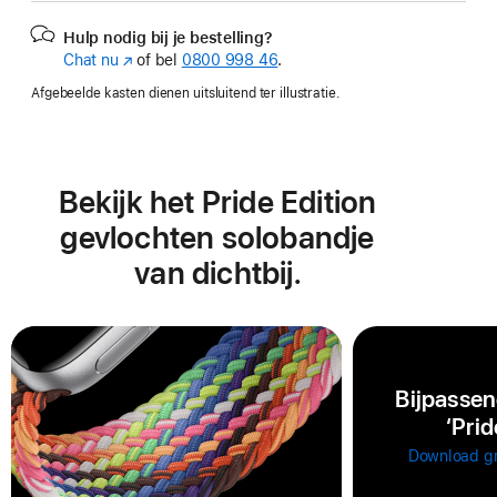
Hulp nodig bij je bestelling?
Chat nu
(Wordt
of bel
0800 998 46
.
in
Afgebeelde kasten dienen uitsluitend ter illustratie.
nieuw
venster
geopend)
Bekijk het Pride Edition
gevlochten solobandje
van dichtbij.
Bijpassen
‘Pri
Download gr