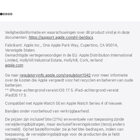
Voettekst
voetnoten
Veiligheidsinformatie en waarschuwingen over dit product vind je in deze
documenten:
https://support.apple.com/nl-be/docs
(wordt
in
Fabrikant: Apple Inc., One Apple Park Way, Cupertino, CA 95014,
nieuw
Verenigde Staten.
venster
Gemachtigde vertegenwoordiger in de EU: Apple Distribution International
geopend)
Limited, Hollyhill Industrial Estate, Hollyhill, Cork, Ierland
apple.com
(wordt
in
Ga naar
regulatoryinfo.apple.com/regulation1542
nieuw
(wordt
voor meer informatie
over de kosten die Apple vergoedt voor het recyclen en beheren van oude
venster
in
batterijen.
geopend)
nieuw
** iPhone-achtergrond vereist iOS 17.5. iPad-achtergrond vereist
venster
iPadOS 17.5.
geopend)
Compatibel met Apple Watch SE en Apple Watch Series 4 of nieuwer.
Bandjes onder voorbehoud van verkrijgbaarheid.
De prijzen zijn inclusief btw (21%) en eventuele van toepassing zijnde
verwijderingsbijdragen, maar exclusief leveringskosten (tenzij anders
vermeld). Op het bestelformulier zie je het btw-bedrag en, indien van
toepassing, de verwijderingsbijdrage voor de producten die je hebt
geselecteerd.