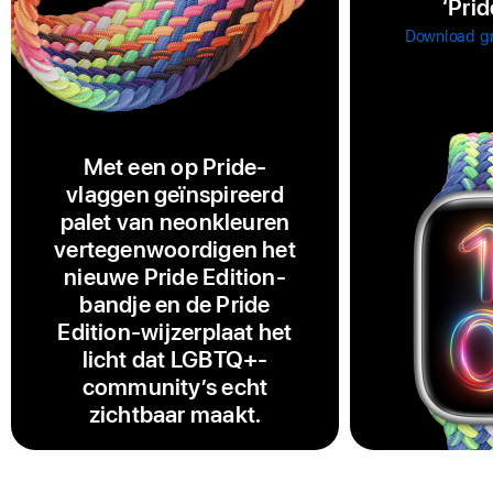
‘Pri
Download gr
Met een op Pride-
vlaggen geïnspireerd
palet van neonkleuren
vertegenwoordigen het
nieuwe Pride Edition-
bandje en de Pride
Edition-wijzerplaat het
licht dat LGBTQ+-
community’s echt
zichtbaar maakt.