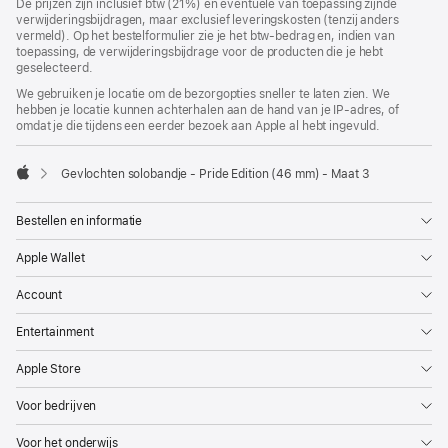
De prijzen zijn inclusief btw (21%) en eventuele van toepassing zijnde
verwijderingsbijdragen, maar exclusief leveringskosten (tenzij anders
vermeld). Op het bestelformulier zie je het btw-bedrag en, indien van
toepassing, de verwijderingsbijdrage voor de producten die je hebt
geselecteerd.
We gebruiken je locatie om de bezorgopties sneller te laten zien. We
hebben je locatie kunnen achterhalen aan de hand van je IP-adres, of
omdat je die tijdens een eerder bezoek aan Apple al hebt ingevuld.
Gevlochten solobandje - Pride Edition (46 mm) - Maat 3
Apple
Bestellen en informatie
Apple Wallet
Account
Entertainment
Apple Store
Voor bedrijven
Voor het onderwijs