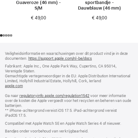
Guaveroze (46 mm) -
sportbandje -
S/M
Dauwblauw (46 mm)
€ 49,00
€ 49,00
Voettekst
voetnoten
Veiligheidsinformatie en waarschuwingen over dit product vind je in deze
documenten:
https://support.apple.com/nl-be/docs
(wordt
in
Fabrikant: Apple Inc., One Apple Park Way, Cupertino, CA 95014,
nieuw
Verenigde Staten.
venster
Gemachtigde vertegenwoordiger in de EU: Apple Distribution International
geopend)
Limited, Hollyhill Industrial Estate, Hollyhill, Cork, Ierland
apple.com
(wordt
in
Ga naar
regulatoryinfo.apple.com/regulation1542
nieuw
(wordt
voor meer informatie
over de kosten die Apple vergoedt voor het recyclen en beheren van oude
venster
in
batterijen.
geopend)
nieuw
** iPhone-achtergrond vereist iOS 17.5. iPad-achtergrond vereist
venster
iPadOS 17.5.
geopend)
Compatibel met Apple Watch SE en Apple Watch Series 4 of nieuwer.
Bandjes onder voorbehoud van verkrijgbaarheid.