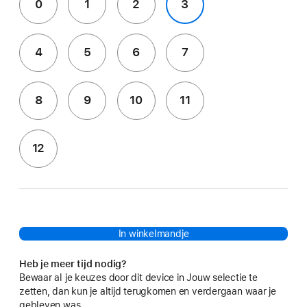
0
1
2
3
4
5
6
7
8
9
10
11
12
In winkelmandje
Heb je meer tijd nodig?
Bewaar al je keuzes door dit device in Jouw selectie te
zetten, dan kun je altijd terugkomen en verdergaan waar je
gebleven was.