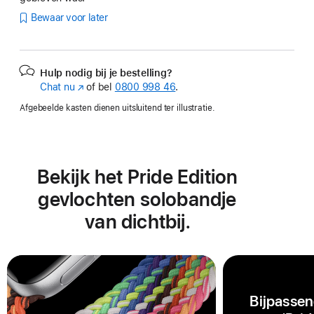
Bewaar voor later
Hulp nodig bij je bestelling?
Chat nu
(Wordt
of bel
0800 998 46
.
in
Afgebeelde kasten dienen uitsluitend ter illustratie.
nieuw
venster
geopend)
Bekijk het Pride Edition
gevlochten solobandje
van dichtbij.
Bijpassen