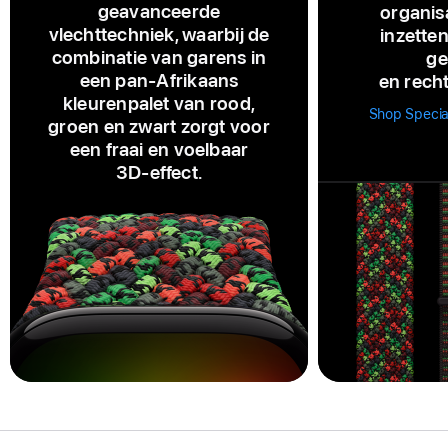
geavanceerde
organisa
vlechttechniek, waarbij de
inzetten
combinatie van garens in
ge
een pan‑Afrikaans
en rech
kleurenpalet van rood,
Shop Specia
groen en zwart zorgt voor
een fraai en voelbaar
3D‑effect.