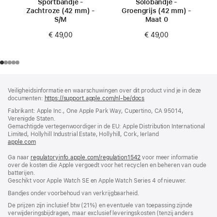
Sportbandje -
Solobandje -
Zachtroze (42 mm) -
Groengrijs (42 mm) -
S/M
Maat 0
€ 49,00
€ 49,00
Voettekst
voetnoten
Veiligheidsinformatie en waarschuwingen over dit product vind je in deze
documenten:
https://support.apple.com/nl-be/docs
(wordt
in
Fabrikant: Apple Inc., One Apple Park Way, Cupertino, CA 95014,
nieuw
Verenigde Staten.
venster
Gemachtigde vertegenwoordiger in de EU: Apple Distribution International
geopend)
Limited, Hollyhill Industrial Estate, Hollyhill, Cork, Ierland
apple.com
(wordt
in
Ga naar
regulatoryinfo.apple.com/regulation1542
nieuw
(wordt
voor meer informatie
over de kosten die Apple vergoedt voor het recyclen en beheren van oude
venster
in
batterijen.
geopend)
nieuw
Geschikt voor Apple Watch SE en Apple Watch Series 4 of nieuwer.
venster
geopend)
Bandjes onder voorbehoud van verkrijgbaarheid.
De prijzen zijn inclusief btw (21%) en eventuele van toepassing zijnde
verwijderingsbijdragen, maar exclusief leveringskosten (tenzij anders