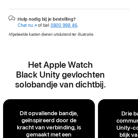
Hulp nodig bij je bestelling?
Chat nu
(Wordt
of bel
0800 998 46
.
in
Afgebeelde kasten dienen uitsluitend ter illustratie.
nieuw
venster
geopend)
Het Apple Watch
Black Unity gevlochten
solobandje van dichtbij.
Dit opvallende bandje,
Drie b
geïnspireerd door de
communi
kracht van verbinding, is
Unity-co
gemaakt met een
blijk v