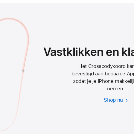
Vastklikken en kla
Het Crossbodykoord ka
bevestigd aan bepaalde App
zodat je je iPhone makkeli
nemen.
Shop nu
Cro
voo
iPh