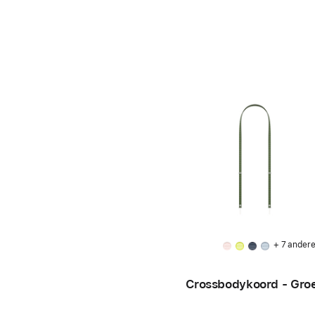
+ 7 ander
Crossbodykoord - Gro