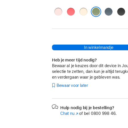
Zachtroze
Guaveroze
Vanille
Ankerblau
Zwar
Licht mosgroen
In winkelmandje
Heb je meer tijd nodig?
Bewaar al je keuzes door dit device in Jo
selectie te zetten, dan kun je altijd teru
en verdergaan waar je gebleven was.
Bewaar voor later
Hulp nodig bij je bestelling?
Chat nu
(Wordt
of bel
0800 998 46.
in
nieuw