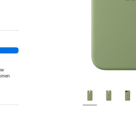
w
t
uw
gkomen