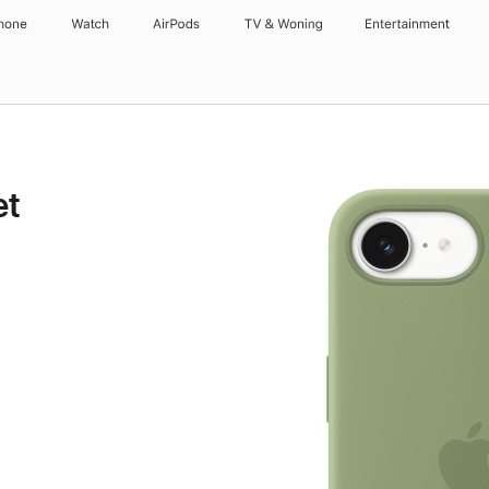
hone
Watch
AirPods
TV & Woning
Entertainment
et