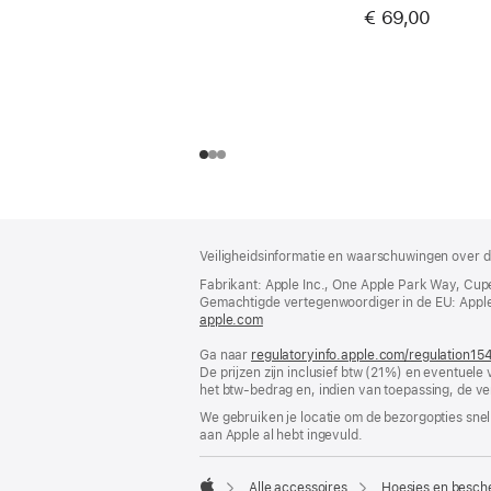
€ 69,00
Voettekst
voetnoten
Veiligheidsinformatie en waarschuwingen over d
Fabrikant: Apple Inc., One Apple Park Way, Cup
Gemachtigde vertegenwoordiger in de EU: Apple Dis
apple.com
(wordt
in
Ga naar
regulatoryinfo.apple.com/regulation15
nieuw
De prijzen zijn inclusief btw (21%) en eventuele
venster
het btw-bedrag en, indien van toepassing, de ve
geopend)
We gebruiken je locatie om de bezorgopties snell
aan Apple al hebt ingevuld.
Alle accessoires
Hoesjes en besch