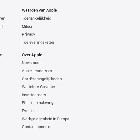
Waarden van Apple
even
Toegankelijkheid
jf
Milieu
Privacy
Toeleveringsketen
ie
Over Apple
Newsroom
Apple Leadership
Carrièremogelijkheden
Wettelijke Garantie
Investeerders
Ethiek en naleving
Events
Werkgelegenheid in Europa
Contact opnemen