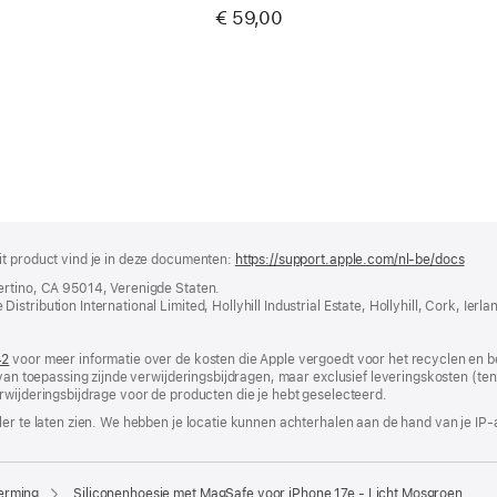
€ 59,00
it product vind je in deze documenten:
https://support.apple.com/nl-be/docs
(wor
in
ertino, CA 95014, Verenigde Staten.
nieu
tribution International Limited, Hollyhill Industrial Estate, Hollyhill, Cork, Ierla
vens
geop
42
(wordt
voor meer informatie over de kosten die Apple vergoedt voor het recyclen en b
 van toepassing zijnde verwijderingsbijdragen, maar exclusief leveringskosten (tenz
in
rwijderingsbijdrage voor de producten die je hebt geselecteerd.
nieuw
venster
er te laten zien. We hebben je locatie kunnen achterhalen aan de hand van je IP-
geopend)
erming
Siliconenhoesje met MagSafe voor iPhone 17e - Licht Mosgroen