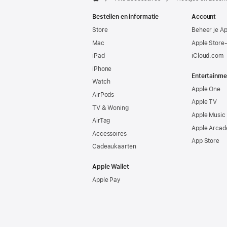
Apple
Bestellen en informatie
Account
Store
Beheer je A
Mac
Apple Store
iPad
iCloud.com
iPhone
Entertainme
Watch
Apple One
AirPods
Apple TV
TV & Woning
Apple Music
AirTag
Apple Arcad
Accessoires
App Store
Cadeaukaarten
Apple Wallet
Apple Pay