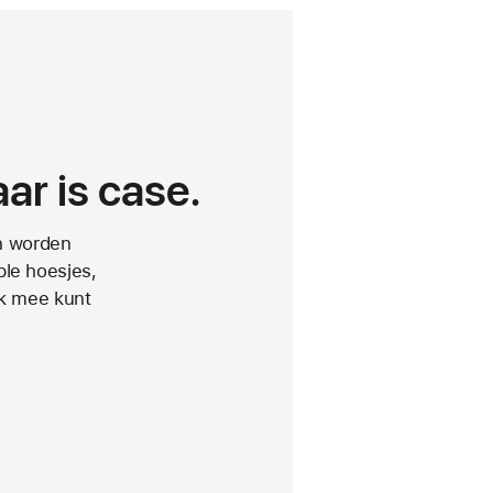
ar is case.
n worden
le hoesjes,
jk mee kunt
ssbodykoord
r
one 17e