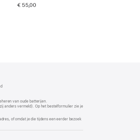
€ 55,00
dt
w
nd
ter
end)
eheren van oude batterijen.
ij anders vermeld). Op het bestelformulier zie je
adres, of omdat je die tijdens een eerder bezoek