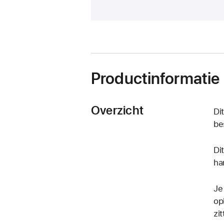
Productinformatie
Overzicht
Di
be
Di
ha
Je
op
zi