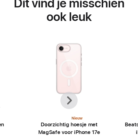
Dit vind je misschien
ook leuk
Vorige
Volgende
e
Nieuw
en
Doorzichtig hoesje met
Beat
MagSafe voor iPhone 17e