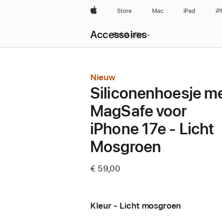
Apple
Store
Mac
iPad
iP
Local
Accessoires
Nav
Bekijk alles
Open
Menu
Nieuw
Siliconenhoesje m
MagSafe voor
iPhone 17e - Licht
Mosgroen
€ 59,00
Kleur - Licht mosgroen