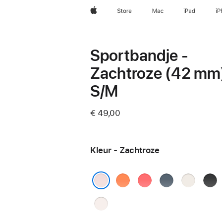
Apple
Store
Mac
iPad
iP
Sportbandje -
Zachtroze (42 mm)
S/M
€ 49,00
Kleur - Zachtroze
Mandarijn
Guaveroze
Ankerblauw
Sterrenlich
Zwar
Zachtroze
Rosé