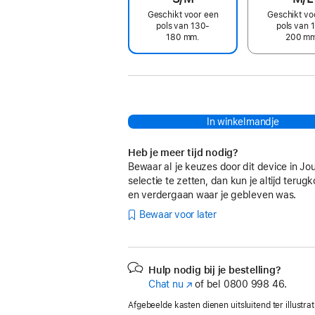
Geschikt voor een
Geschikt vo
pols van 130-
pols van 
180 mm.
200 m
In winkelmandje
Heb je meer tijd nodig?
Bewaar al je keuzes door dit device in Jo
selectie te zetten, dan kun je altijd teru
en verdergaan waar je gebleven was.
Bewaar voor later
Hulp nodig bij je bestelling?
Chat nu
(Wordt
of bel
0800 998 46.
in
Afgebeelde kasten dienen uitsluitend ter illustrat
nieuw