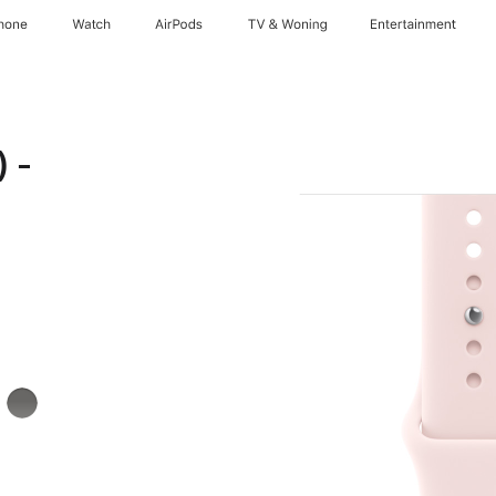
hone
Watch
AirPods
TV & Woning
Entertainment
 -
t
t
Rotsgrijs