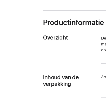
venster
geopend)
Productinformatie
Overzicht
De
ma
op
Inhoud van de
Ap
verpakking