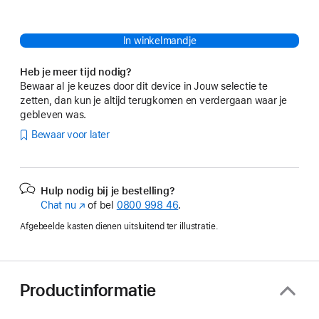
In winkelmandje
Heb je meer tijd nodig?
Bewaar al je keuzes door dit device in Jouw selectie te
zetten, dan kun je altijd terugkomen en verdergaan waar je
gebleven was.
Bewaar voor later
Hulp nodig bij je bestelling?
Chat nu
(Wordt
of bel
0800 998 46
.
in
Afgebeelde kasten dienen uitsluitend ter illustratie.
nieuw
venster
geopend)
Productinformatie