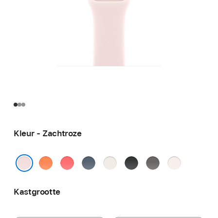
Kleur - Zachtroze
Mandarijn
Guaveroze
Ankerblauw
Sterrenlicht
Zwart
Rotsgrijs
Rosé
Zachtroze
Kastgrootte