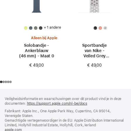
+ 1 andere
Alleen bij Apple
Solobandje -
Sportbandje
Ankerblauw
van Nike -
(46 mm) - Maat 0
Veiled Grey
(46 mm) - S/M
€ 49,00
€ 49,00
Voettekst
voetnoten
Veiligheidsinformatie en waarschuwingen over dit product vind je in deze
documenten:
https://support.apple.com/nl-be/docs
(wordt
in
Fabrikant: Apple Inc., One Apple Park Way, Cupertino, CA 95014,
nieuw
Verenigde Staten.
venster
Gemachtigde vertegenwoordiger in de EU: Apple Distribution International
geopend)
Limited, Hollyhill Industrial Estate, Hollyhill, Cork, Ierland
apple.com
(wordt