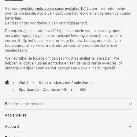
in
Ga naar
regulatoryinfo.apple.com/regulation1542
nieuw
(wordt
voor meer informatie
over de kosten die Apple vergoedt voor het recyclen en beheren van oude
venster
in
batterijen.
geopend)
nieuw
Bandjes onder voorbehoud van verkrijgbaarheid.
venster
geopend)
De prijzen zijn inclusief btw (21%) en eventuele van toepassing zijnde
verwijderingsbijdragen, maar exclusief leveringskosten (tenzij anders
vermeld). Op het bestelformulier zie je het btw-bedrag en, indien van
toepassing, de verwijderingsbijdrage voor de producten die je hebt
geselecteerd.
We gebruiken je locatie om de bezorgopties sneller te laten zien. We
hebben je locatie kunnen achterhalen aan de hand van je IP-adres, of
omdat je die tijdens een eerder bezoek aan Apple al hebt ingevuld.
Watch
Koop bandjes voor Apple Watch
Apple
Sportbandje - Zachtroze (46 mm) - S/M
Bestellen en informatie
Apple Wallet
Account