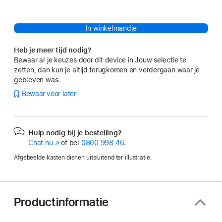
In winkelmandje
Heb je meer tijd nodig?
Bewaar al je keuzes door dit device in Jouw selectie te
zetten, dan kun je altijd terugkomen en verdergaan waar je
gebleven was.
Bewaar voor later
Hulp nodig bij je bestelling?
Chat nu
(Wordt
of bel
0800 998 46
.
in
Afgebeelde kasten dienen uitsluitend ter illustratie.
nieuw
venster
geopend)
Productinformatie