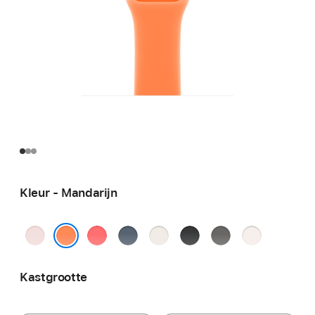
Kleur - Mandarijn
Zachtroze
Guaveroze
Ankerblauw
Sterrenlicht
Zwart
Rotsgrijs
Rosé
Mandarijn
Kastgrootte