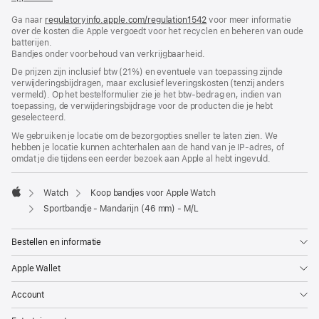
in
Ga naar
regulatoryinfo.apple.com/regulation1542
nieuw
(wordt
voor meer informatie
over de kosten die Apple vergoedt voor het recyclen en beheren van oude
venster
in
batterijen.
geopend)
nieuw
Bandjes onder voorbehoud van verkrijgbaarheid.
venster
geopend)
De prijzen zijn inclusief btw (21%) en eventuele van toepassing zijnde
verwijderingsbijdragen, maar exclusief leveringskosten (tenzij anders
vermeld). Op het bestelformulier zie je het btw-bedrag en, indien van
toepassing, de verwijderingsbijdrage voor de producten die je hebt
geselecteerd.
We gebruiken je locatie om de bezorgopties sneller te laten zien. We
hebben je locatie kunnen achterhalen aan de hand van je IP-adres, of
omdat je die tijdens een eerder bezoek aan Apple al hebt ingevuld.
Watch
Koop bandjes voor Apple Watch
Apple
Sportbandje - Mandarijn (46 mm) - M/L
Bestellen en informatie
Apple Wallet
Account