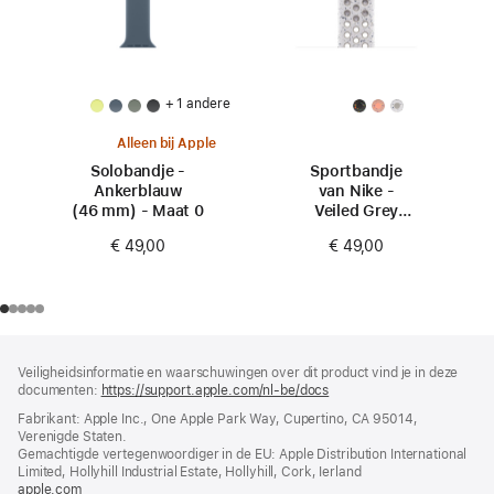
+ 1 andere
Alleen bij Apple
Solobandje -
Sportbandje
Ankerblauw
van Nike -
(46 mm) - Maat 0
Veiled Grey
(46 mm) - S/M
€ 49,00
€ 49,00
Voettekst
voetnoten
Veiligheidsinformatie en waarschuwingen over dit product vind je in deze
documenten:
https://support.apple.com/nl-be/docs
(wordt
in
Fabrikant: Apple Inc., One Apple Park Way, Cupertino, CA 95014,
nieuw
Verenigde Staten.
venster
Gemachtigde vertegenwoordiger in de EU: Apple Distribution International
geopend)
Limited, Hollyhill Industrial Estate, Hollyhill, Cork, Ierland
apple.com
(wordt