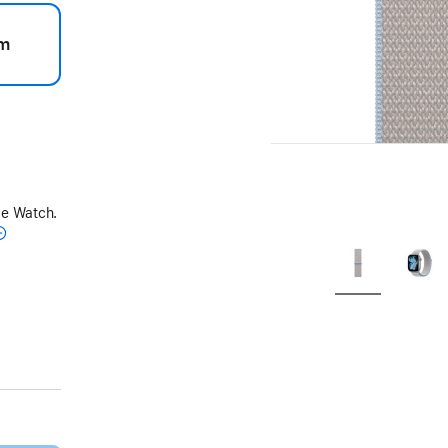
m
le Watch.