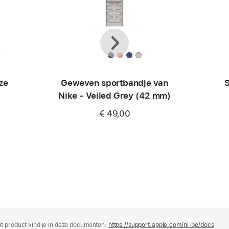
Vorige
Volgende
e
ze
Geweven sportbandje van
S
Nike - Veiled Grey (42 mm)
€ 49,00
it product vind je in deze documenten:
https://support.apple.com/nl-be/docs
(wor