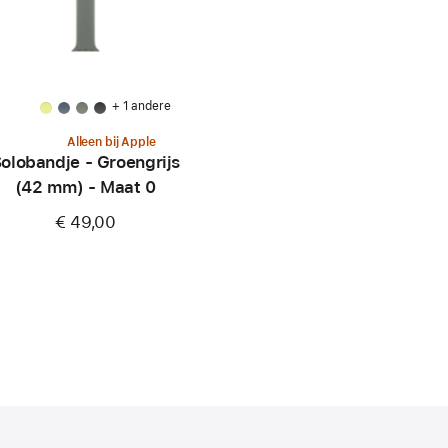
+ 1 andere
Alleen bij Apple
olobandje - Groengrijs
(42 mm) - Maat 0
€ 49,00
dt