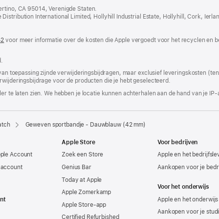
in
ertino, CA 95014, Verenigde Staten.
nieu
tribution International Limited, Hollyhill Industrial Estate, Hollyhill, Cork, Ierla
vens
geop
42
(wordt
voor meer informatie over de kosten die Apple vergoedt voor het recyclen en b
in
nieuw
.
venster
geopend)
 van toepassing zijnde verwijderingsbijdragen, maar exclusief leveringskosten (tenz
rwijderingsbijdrage voor de producten die je hebt geselecteerd.
er te laten zien. We hebben je locatie kunnen achterhalen aan de hand van je IP-
atch
Geweven sportbandje - Dauwblauw (42 mm)
Apple Store
Voor bedrijven
pple Account
Zoek een Store
Apple en het bedrijfsl
-account
Genius Bar
Aankopen voor je bedri
Today at Apple
Voor het onderwijs
Apple Zomerkamp
nt
Apple en het onderwijs
Apple Store-app
Aankopen voor je stud
Certified Refurbished