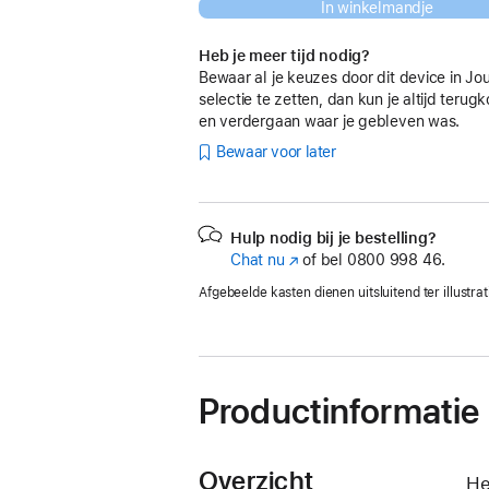
In winkelmandje
Heb je meer tijd nodig?
Bewaar al je keuzes door dit device in Jo
selectie te zetten, dan kun je altijd teru
en verdergaan waar je gebleven was.
Bewaar voor later
Hulp nodig bij je bestelling?
Chat nu
(Wordt
of bel
0800 998 46.
in
Afgebeelde kasten dienen uitsluitend ter illustrat
nieuw
venster
geopend)
Productinformatie
Overzicht
He