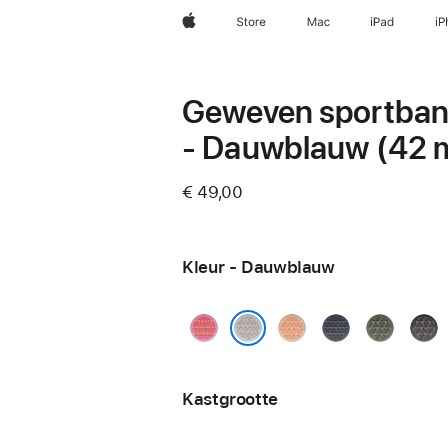
Apple
Store
Mac
iPad
iP
Geweven sportban
- Dauwblauw (42
€ 49,00
Kleur - Dauwblauw
Guaveroze
Cantaloupe
Ankerblauw
Bosgroen
Donk
Dauwblauw
Kastgrootte