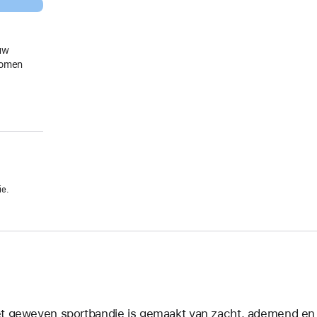
uw
gkomen
ie.
t geweven sportbandje is gemaakt van zacht, ademend en li