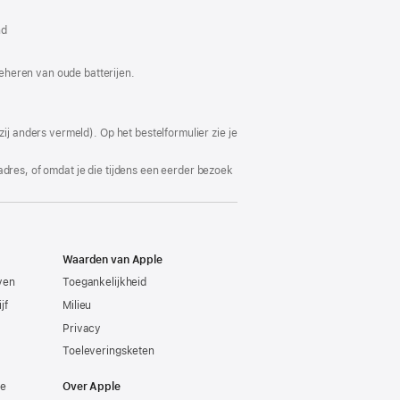
w
nd
ter
end)
eheren van oude batterijen.
ij anders vermeld). Op het bestelformulier zie je
adres, of omdat je die tijdens een eerder bezoek
Waarden van Apple
even
Toegankelijkheid
jf
Milieu
Privacy
Toeleveringsketen
ie
Over Apple