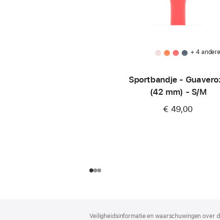
+ 4 ander
Sportbandje - Guavero
(42 mm) - S/M
€ 49,00
Voettekst
voetnoten
Veiligheidsinformatie en waarschuwingen over d