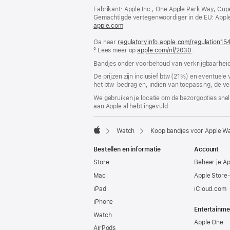
Fabrikant: Apple Inc., One Apple Park Way, Cup
Gemachtigde vertegenwoordiger in de EU: Apple Dis
apple.com
(wordt
in
Ga naar
regulatoryinfo.apple.com/regulation15
nieuw
º Lees meer op
venster
apple.com/nl/2030
.
geopend)
Bandjes onder voorbehoud van verkrijgbaarheid
De prijzen zijn inclusief btw (21%) en eventuele
het btw-bedrag en, indien van toepassing, de ve
We gebruiken je locatie om de bezorgopties snell
aan Apple al hebt ingevuld.
Watch
Koop bandjes voor Apple W
Apple
Bestellen en informatie
Account
Store
Beheer je A
Mac
Apple Store
iPad
iCloud.com
iPhone
Entertainme
Watch
Apple One
AirPods