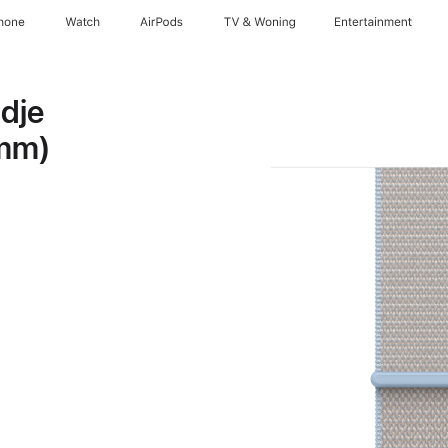
hone
Watch
AirPods
TV & Woning
Entertainment
dje
 mm)
ergrijs