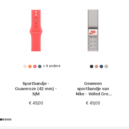
+ 4 andere
Sportbandje -
Geweven
Guaveroze (42 mm) -
sportbandje van
S/M
Nike - Veiled Grey
(42 mm)
€ 49,00
€ 49,00