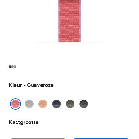
Kleur - Guaveroze
Dauwblauw
Cantaloupe
Ankerblauw
Bosgroen
Donkergrijs
Guaveroze
Kastgrootte