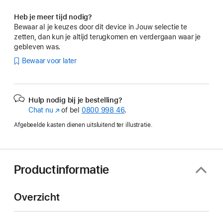
Heb je meer tijd nodig?
Bewaar al je keuzes door dit device in Jouw selectie te
zetten, dan kun je altijd terugkomen en verdergaan waar je
gebleven was.
Bewaar voor later
Hulp nodig bij je bestelling?
Chat nu
(Wordt
of bel
0800 998 46
.
in
Afgebeelde kasten dienen uitsluitend ter illustratie.
nieuw
venster
geopend)
Productinformatie
Overzicht