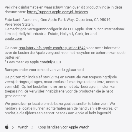
Voettekst
voetnoten
Veiligheidsinformatie en waarschuwingen over dit product vind je in deze
documenten:
https://support.apple.com/nl-be/docs
(wordt
in
Fabrikant: Apple Inc., One Apple Park Way, Cupertino, CA 95014,
nieuw
Verenigde Staten.
venster
Gemachtigde vertegenwoordiger in de EU: Apple Distribution International
geopend)
Limited, Hollyhill Industrial Estate, Hollyhill, Cork, Ierland
apple.com
(wordt
in
Ga naar
regulatoryinfo.apple.com/regulation1542
nieuw
(wordt
voor meer informatie
over de kosten die Apple vergoedt voor het recyclen en beheren van oude
venster
in
batterijen.
geopend)
nieuw
º Lees meer op
apple.com/nl/2030
.
venster
geopend)
Bandjes onder voorbehoud van verkrijgbaarheid.
De prijzen zijn inclusief btw (21%) en eventuele van toepassing zijnde
verwijderingsbijdragen, maar exclusief leveringskosten (tenzij anders
vermeld). Op het bestelformulier zie je het btw-bedrag en, indien van
toepassing, de verwijderingsbijdrage voor de producten die je hebt
geselecteerd.
We gebruiken je locatie om de bezorgopties sneller te laten zien. We
hebben je locatie kunnen achterhalen aan de hand van je IP-adres, of
omdat je die tijdens een eerder bezoek aan Apple al hebt ingevuld.
Watch
Koop bandjes voor Apple Watch
Apple