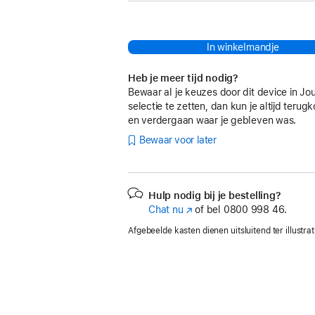
In winkelmandje
Heb je meer tijd nodig?
Bewaar al je keuzes door dit device in Jo
selectie te zetten, dan kun je altijd teru
en verdergaan waar je gebleven was.
Bewaar voor later
Hulp nodig bij je bestelling?
Chat nu
(Wordt
of bel
0800 998 46.
in
Afgebeelde kasten dienen uitsluitend ter illustrat
nieuw
venster
geopend)