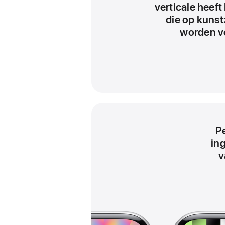
verticale heeft 
die op kunst
worden v
V
o
e
t
n
o
o
t
Pe
ing
v
V
o
e
t
n
o
o
t