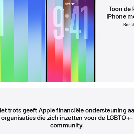
Toon de P
iPhone me
V
o
Besch
e
t
n
o
o
t
et trots geeft Apple financiële ondersteuning a
organisaties die zich inzetten voor de LGBTQ+-
community.