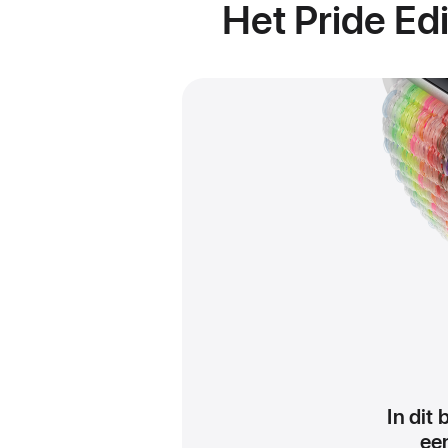
Het Pride Ed
In dit
ee