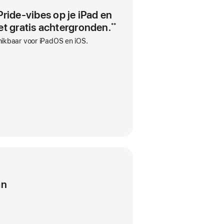
golvend
ride-vibes op je iPad en
patroon),
t gratis achtergronden.
**
geweven
nylon
ikbaar voor iPadOS en iOS.
an