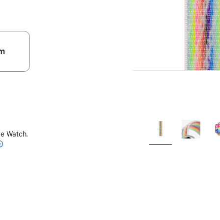
m
le Watch.