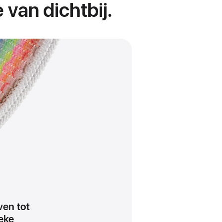
van dichtbij.
ven tot
eke