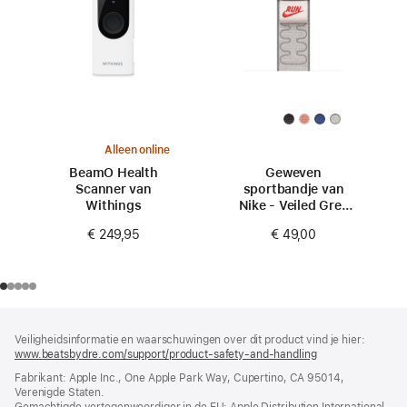
Alleen online
BeamO Health
Geweven
Scanner van
sportbandje van
Withings
Nike - Veiled Grey
(46 mm)
€ 249,95
€ 49,00
Voettekst
voetnoten
Veiligheidsinformatie en waarschuwingen over dit product vind je hier:
www.beatsbydre.com/support/product-safety-and-handling
(wordt
in
Fabrikant: Apple Inc., One Apple Park Way, Cupertino, CA 95014,
nieuw
Verenigde Staten.
venster
Gemachtigde vertegenwoordiger in de EU: Apple Distribution International