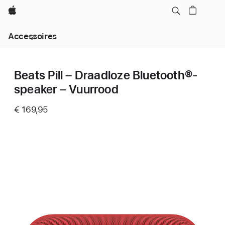
Apple
Local
Accessoires
Nav
Open
Menu
Beats Pill – Draadloze Bluetooth®-
speaker – Vuurrood
€ 169,95