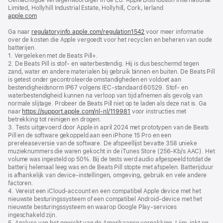
geopend)
Limited, Hollyhill Industrial Estate, Hollyhill, Cork, Ierland
apple.com
(wordt
in
Ga naar
regulatoryinfo.apple.com/regulation1542
nieuw
(wordt
voor meer informatie
over de kosten die Apple vergoedt voor het recyclen en beheren van oude
venster
in
batterijen.
geopend)
nieuw
1. Vergeleken met de Beats Pill+.
venster
2. De Beats Pill is stof- en waterbestendig. Hij is dus beschermd tegen
geopend)
zand, water en andere materialen bij gebruik binnen en buiten. De Beats Pill
is getest onder gecontroleerde omstandigheden en voldoet aan
bestendigheidsnorm IP67 volgens IEC‑standaard 60529. Stof- en
waterbestendigheid kunnen na verloop van tijd afnemen als gevolg van
normale slijtage. Probeer de Beats Pill niet op te laden als deze nat is. Ga
naar
https://support.apple.com/nl-nl/119981
voor instructies met
betrekking tot reinigen en drogen.
3. Tests uitgevoerd door Apple in april 2024 met prototypen van de Beats
Pill en de software gekoppeld aan een iPhone 15 Pro en een
prereleaseversie van de software. De afspeellijst bevatte 358 unieke
muzieknummers die waren gekocht in de iTunes Store (256-Kb/s AAC). Het
volume was ingesteld op 50%. Bij de tests werd audio afgespeeld totdat de
batterij helemaal leeg was en de Beats Pill stopte met afspelen. Batterijduur
is afhankelijk van device-instellingen, omgeving, gebruik en vele andere
factoren.
4. Vereist een iCloud-account en een compatibel Apple device met het
nieuwste besturingssysteem of een compatibel Android-device met het
nieuwste besturingssysteem en waarop Google Play-services
ingeschakeld zijn.
5. Analyse van het gewicht van de Amerikaanse verpakking. Lijm, inkt en