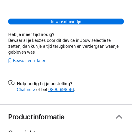
In winkelmandje
Heb je meer tijd nodig?
Bewaar al je keuzes door dit device in Jouw selectie te
zetten, dan kun je altijd terugkomen en verdergaan waar je
gebleven was.
Bewaar voor later
Hulp nodig bij je bestelling?
Chat nu
(Wordt
of bel
0800 998 46
.
in
nieuw
venster
geopend)
Productinformatie