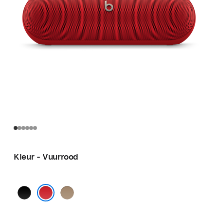
Kleur - Vuurrood
Matzwart
Bruisend
goud
Vuurrood