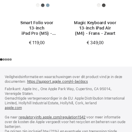
Smart Folio voor
Magic Keyboard voor
13‑inch
13‑inch iPad Air
iPad Pro (M5) -
(M4) - Frans - Zwart
Zwart
€ 119,00
€ 349,00
Voettekst
voetnoten
Veiligheidsinformatie en waarschuwingen over dit product vind je in deze
documenten:
https://support.apple.com/nl-be/docs
(wordt
in
Fabrikant: Apple Inc., One Apple Park Way, Cupertino, CA 95014,
nieuw
Verenigde Staten.
venster
Gemachtigde vertegenwoordiger in de EU: Apple Distribution International
geopend)
Limited, Hollyhill Industrial Estate, Hollyhill, Cork, Ierland
apple.com
(wordt
in
Ga naar
regulatoryinfo.apple.com/regulation1542
nieuw
(wordt
voor meer informatie
over de kosten die Apple vergoedt voor het recyclen en beheren van oude
venster
in
batterijen.
geopend)
nieuw
De prijzen zijn inclusief btw (21%) en eventuele van toepassing zijnde
venster