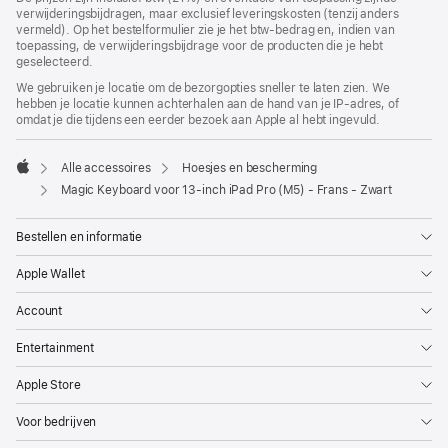
verwijderingsbijdragen, maar exclusief leveringskosten (tenzij anders
geopend)
vermeld). Op het bestelformulier zie je het btw-bedrag en, indien van
toepassing, de verwijderingsbijdrage voor de producten die je hebt
geselecteerd.
We gebruiken je locatie om de bezorgopties sneller te laten zien. We
hebben je locatie kunnen achterhalen aan de hand van je IP-adres, of
omdat je die tijdens een eerder bezoek aan Apple al hebt ingevuld.
Alle accessoires
Hoesjes en bescherming
Apple
Magic Keyboard voor 13‑inch iPad Pro (M5) - Frans - Zwart
Bestellen en informatie
Apple Wallet
Account
Entertainment
Apple Store
Voor bedrijven