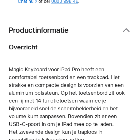
Chat nu
(Wordt
of bel
0800 998 46
.
in
nieuw
venster
geopend)
Productinformatie
Overzicht
Magic Keyboard voor iPad Pro heeft een
comfortabel toetsen­bord en een trackpad. Het
strakke en compacte design is voorzien van een
aluminium polssteun. Op het toetsenbord zit ook
een rij met 14 functietoetsen waarmee je
bijvoorbeeld snel de schermhelderheid en het
volume kunt aanpassen. Bovendien zit er een
USB‑C-poort in om je iPad mee op te laden.
Het zwevende design kun je traploos in
verschillende kijkhoeken zetten.